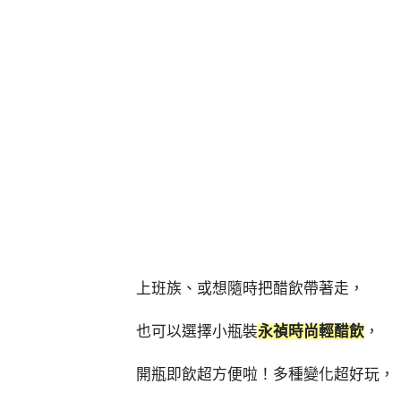
上班族、或想隨時把醋飲帶著走，
也可以選擇小瓶裝
永禎時尚輕醋飲
，
開瓶即飲超方便啦！多種變化超好玩，