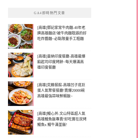
GA4即時熱門文章
[高雄]鄧記家常牛肉麵-40年老
牌高雄麵店!被牛肉麵耽誤的好
吃炸醬麵~必點限量手工粗麵
[高雄]曼納印度餐廳-高雄最爆
餡起司印度烤餅~每天爆滿高
雄印度餐廳
[高雄]究鶴餐館-高雄凹子底巨
蛋人氣聚餐餐廳!賣爆20000碗
高雄最強蒜味鮮蝦飯~
[高雄]鰻心丼-文山特區超人氣
高雄鰻魚飯專賣!好吃實在炭烤
鰻魚x 鰻牛滿釜飯!