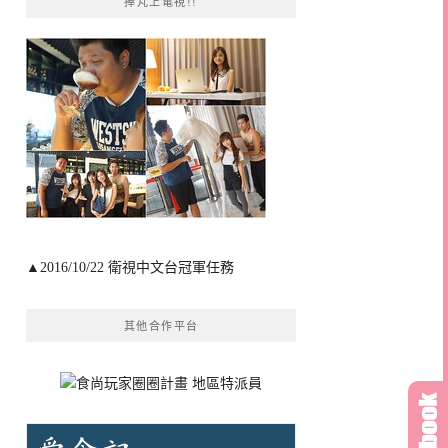
捧芃上電視!!
▲2016/10/22 衛視中文台冠軍任務
其他合作平台