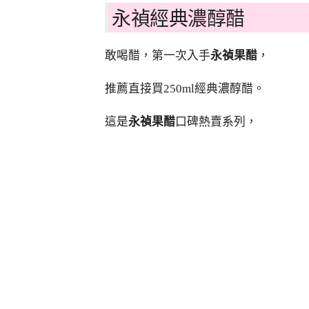
永禎經典濃醇醋
敢喝醋，第一次入手
永禎果醋
，
推薦直接買250ml經典濃醇醋。
這是
永禎果醋
口碑熱賣系列，