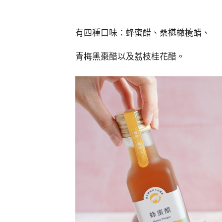
有四種口味：蜂蜜醋、桑椹橄欖醋、
青梅黑棗醋以及荔枝桂花醋。