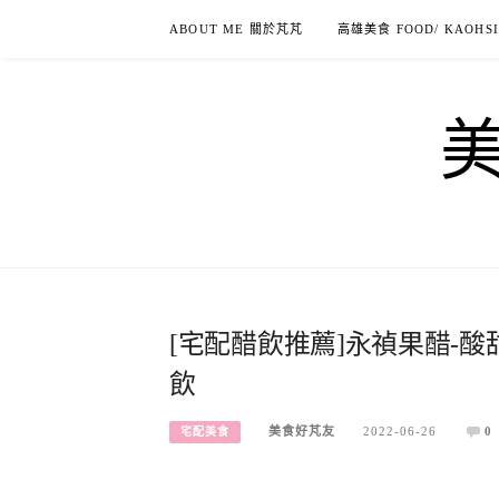
Skip
ABOUT ME 關於芃芃
高雄美食 FOOD/ KAOHS
to
content
[宅配醋飲推薦]永禎果醋-
飲
美食好芃友
2022-06-26
0
宅配美食