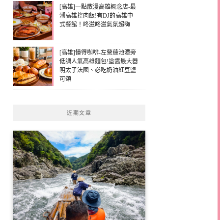
[高雄]一點散漫高雄概念店-最
潮高雄控肉飯!有DJ的高雄中
式餐館！咚滋咚滋氣氛超嗨
[高雄]懂得咖啡-左營蓮池潭旁
低調人氣高雄麵包!塗醬最大器
明太子法國、必吃奶油紅豆鹽
可頌
近期文章