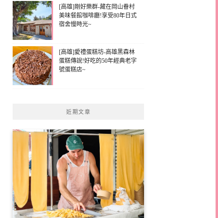
[高雄]剛好樂群-藏在岡山眷村
美味餐館咖啡廳!享受80年日式
宿舍慢時光~
[高雄]愛禮蛋糕坊-高雄黑森林
蛋糕傳說!好吃的50年經典老字
號蛋糕店~
近期文章