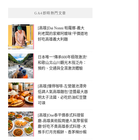
GA4即時熱門文章
[高雄]Dai Nonni 帕羅娜-義大
利老闆的家鄉阿嬤味!平價道地
好吃高雄義大利麵
日本唯一!傳承600年極限激流!
和歌山北山川觀光木筏泛舟：
預約、交通與全濕激流體驗
[高雄]懂得咖啡-左營蓮池潭旁
低調人氣高雄麵包!塗醬最大器
明太子法國、必吃奶油紅豆鹽
可頌
[高雄]One泰平價泰式料理餐
廳-高雄美術館周邊人氣聚餐餐
廳!好吃不貴高雄泰式料理~大
推手打月亮蝦餅、香茅辣炒蝦