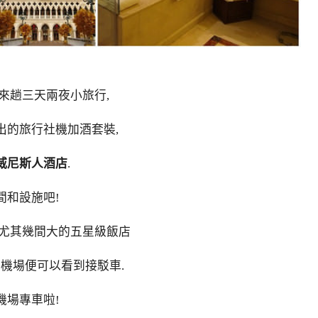
來趟三天兩夜小旅行,
出的旅行社機加酒套裝,
威尼斯人酒店
.
間和設施吧!
,尤其幾間大的五星級飯店
出機場便可以看到接駁車.
機場專車啦!