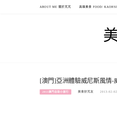
Skip
ABOUT ME 關於芃芃
高雄美食 FOOD/ KAOHS
to
content
[澳門]亞洲體驗威尼斯風情
美食好芃友
2013-02-0
2013澳門自助小旅行