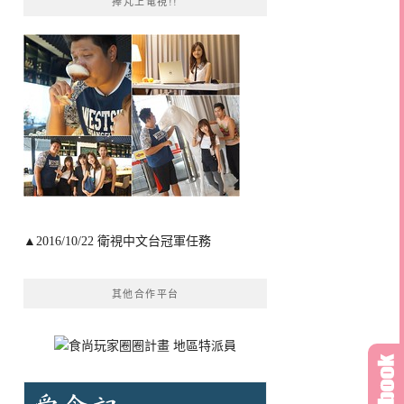
捧芃上電視!!
▲2016/10/22 衛視中文台冠軍任務
其他合作平台