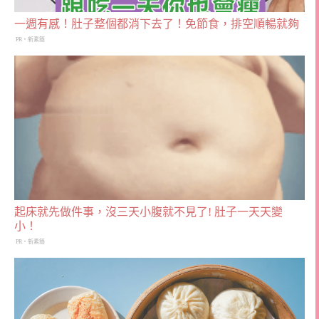
一週有感！肚子整個都消下去了！免節食，排空順暢就夠
PR・新素簡
起床就先做件事，沒三天小腹就不見了! 肚子一天天變
小！
PR・新素簡