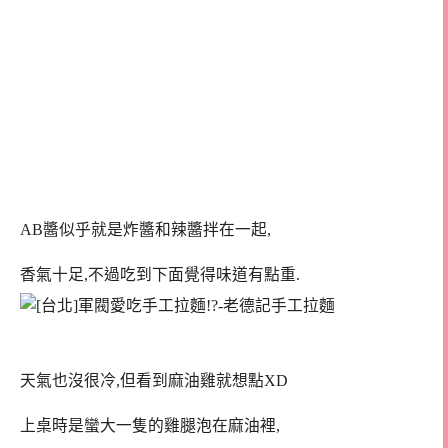
AB醬似乎就是炸醬和辣醬拌在一起,
香氣十足,不過吃到下面覺得味道有點重.
天氣也沒很冷,但看到麻油雞就想點XD
上桌時是蠻大一隻的雞腿泡在麻油裡,