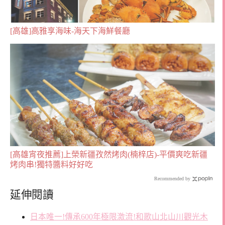
[高雄]高雅享海味-海天下海鮮餐廳
[高雄宵夜推薦]上榮新疆孜然烤肉(楠梓店)-平價爽吃新疆
烤肉串!獨特醬料好好吃
Recommended by
延伸閱讀
日本唯一!傳承600年極限激流!和歌山北山川觀光木