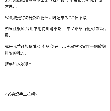
這時突然體會剛剛隔壁桌的客人說的[不要點大碗]是什麼
意思…
Well,我覺得老德記以份量和味道來說C/P值不錯,
如果住很遠,是也不用特地跑來吃….不過
來華山藝文特區看
展,
或是光華商場選購3C產品,倒是可以考慮把它當作一個歇腳
用餐的地方,
推薦給大家啦~
—
<老德記手工拉麵>