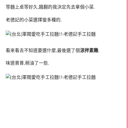
等麵上桌等好久,餓翻的我決定先去拿個小菜.
老德記的小菜選擇蠻多種的.
看來看去不知道要選什麼,最後選了個
涼拌素雞
.
味道普普,稍油了一些.