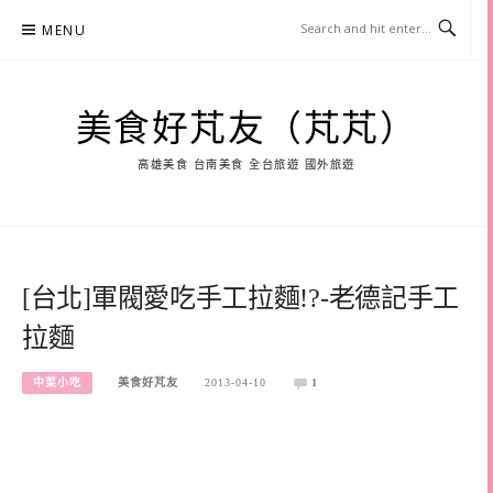
Skip
MENU
to
content
美食好芃友（芃芃）
高雄美食 台南美食 全台旅遊 國外旅遊
[台北]軍閥愛吃手工拉麵!?-老德記手工
拉麵
中菜小吃
美食好芃友
2013-04-10
1