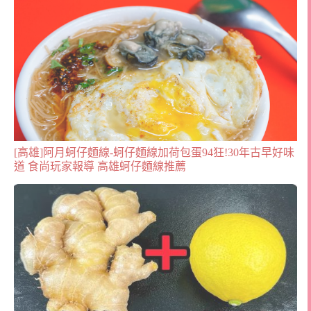
[高雄]阿月蚵仔麵線-蚵仔麵線加荷包蛋94狂!30年古早好味
道 食尚玩家報導 高雄蚵仔麵線推薦