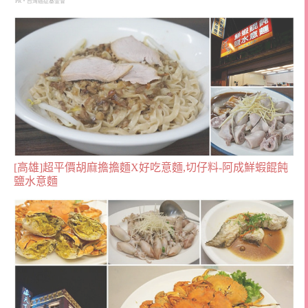
PR・台灣癌症基金會
[高雄]超平價胡麻擔擔麵X好吃意麵,切仔料-阿成鮮蝦餛飩
鹽水意麵