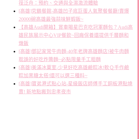
筏泛舟：預約、交通與全濕激流體驗
[高雄]究鶴餐館-高雄凹子底巨蛋人氣聚餐餐廳!賣爆
20000碗高雄最強蒜味鮮蝦飯~
【高雄Audi開箱】賞車喝星巴克吃冠軍麵包？Audi高
雄民族展示中心VIP餐飲~回廠保養還提供千層麵和
燉飯
[高雄]鄧記家常牛肉麵-40年老牌高雄麵店!被牛肉麵
耽誤的好吃炸醬麵~必點限量手工粗麵
[高雄]美滿冰菓室-少見好吃高雄鹼粽冰!軟Ｑ手作鹼
粽加黑糖太搭!還可以選三種料~
[高雄]寶弟港式點心站-星級飯店師傅手工銅板港點燒
賣! 新地點搬到忠孝夜市