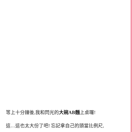
等上十分鐘後,我和閃光的
大碗AB麵
上桌囉!
這…這也太大份了吧! 忘記拿自己的頭當比例尺,