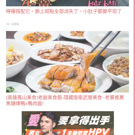
檸檬搭配它，臉上斑點全部消失了，小肚子都變平坦了
PR・新素簡
[高雄鳳山美食]老爺美食館-隱藏版衛武營美食~老饕推薦
焦糖燻鴨x鴨肉飯!