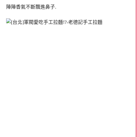
陣陣香氣不斷飄進鼻子.