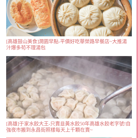
[高雄鼓山美食]潤園早點-平價好吃華榮路早餐店~大推湯
汁爆多苟不理湯包
[高雄]于家水餃大王-只賣韭黃水餃50年高雄水餃老字號!自
強夜市搬到永昌街照樣每天上千顆在賣~