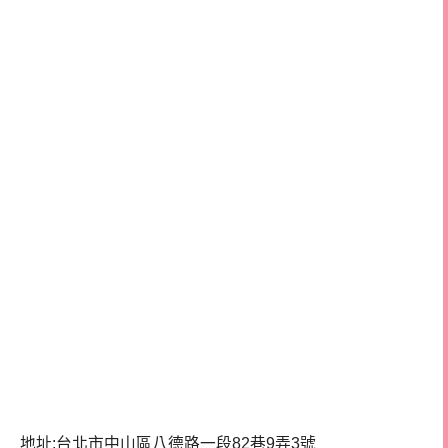
地址:台北市中山區八德路一段82巷9弄3號