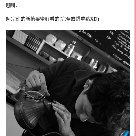
咖啡.
阿宗你的新捲髮蠻好看的(完全放錯重點XD)