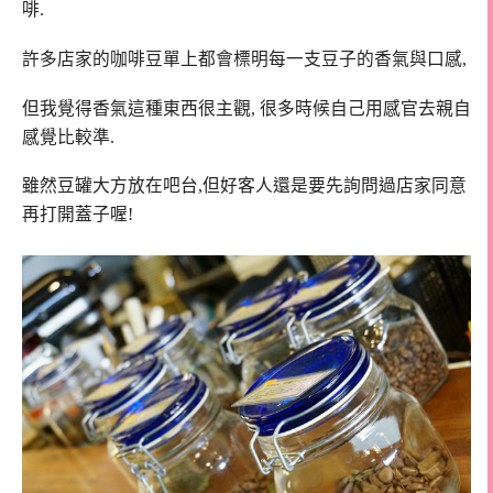
啡.
許多店家的咖啡豆單上都會標明每一支豆子的香氣與口感,
但我覺得香氣這種東西很主觀, 很多時候自己用感官去親自
感覺比較準.
雖然豆罐大方放在吧台,但好客人還是要先詢問過店家同意
再打開蓋子喔!