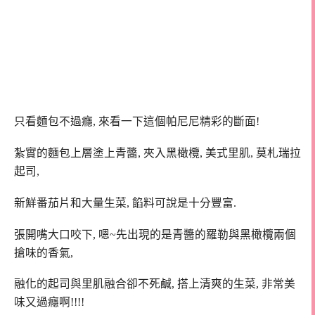
只看麵包不過癮, 來看一下這個帕尼尼精彩的斷面!
紮實的麵包上層塗上青醬, 夾入黑橄欖, 美式里肌, 莫札瑞拉
起司,
新鮮番茄片和大量生菜, 餡料可說是十分豐富.
張開嘴大口咬下, 嗯~先出現的是青醬的羅勒與黑橄欖兩個
搶味的香氣,
融化的起司與里肌融合卻不死鹹, 搭上清爽的生菜, 非常美
味又過癮啊!!!!