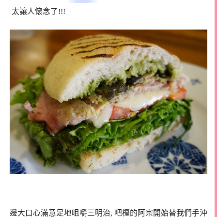
太讓人懷念了!!!
邊大口心滿意足地咀嚼三明治, 吧檯的阿宗開始替我們手沖