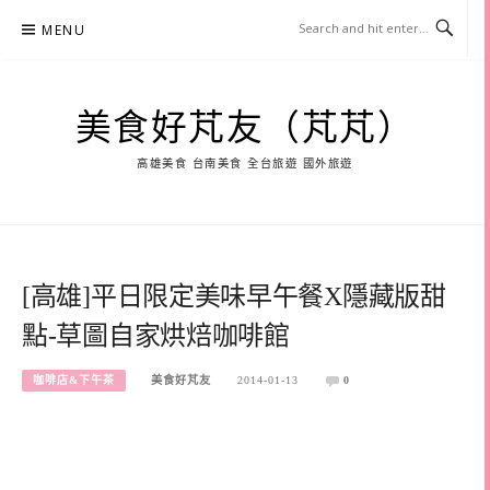
Skip
MENU
to
content
美食好芃友（芃芃）
高雄美食 台南美食 全台旅遊 國外旅遊
[高雄]平日限定美味早午餐X隱藏版甜
點-草圖自家烘焙咖啡館
咖啡店&下午茶
美食好芃友
2014-01-13
0