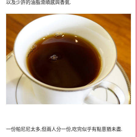
以及少許的油脂滑順感與香氣.
一份帕尼尼太多,但兩人分一份,吃完似乎有點意猶未盡.