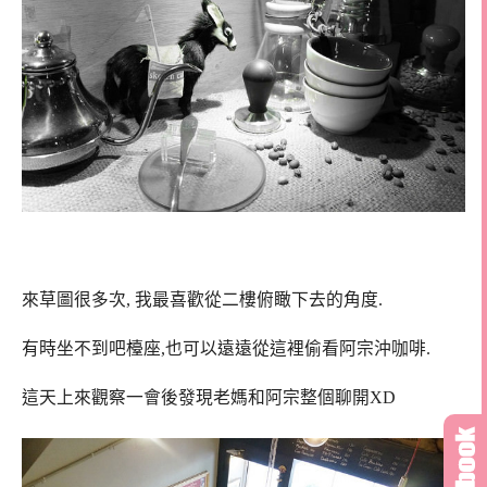
來草圖很多次, 我最喜歡從二樓俯瞰下去的角度.
有時坐不到吧檯座,也可以遠遠從這裡偷看阿宗沖咖啡.
這天上來觀察一會後發現老媽和阿宗整個聊開XD