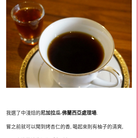
我選了中淺焙的
尼加拉瓜-佛蘭西亞處理場
.
嘗之前就可以聞到烤杏仁的香, 喝起來則有柚子的清爽,