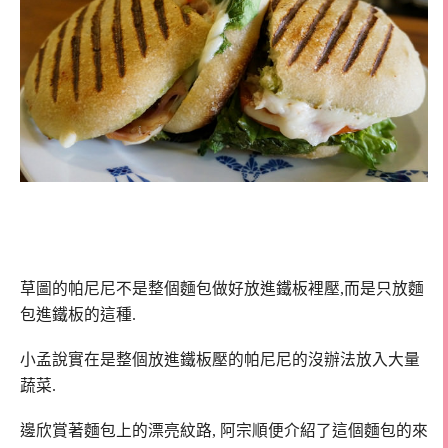
草圖的帕尼尼不是整個麵包做好放進鐵板裡壓,而是只放麵
包進鐵板的這種.
小孟說實在是整個放進鐵板壓的帕尼尼的沒辦法放入大量
蔬菜.
邊欣賞著麵包上的漂亮紋路, 阿宗順便介紹了這個麵包的來