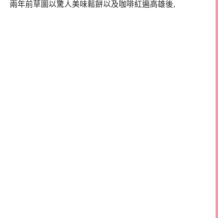
兩年前草圖以驚人美味鬆餅以及咖啡紅遍高雄後,