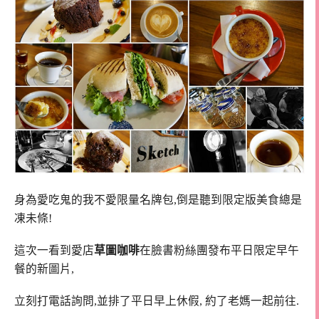
身為愛吃鬼的我不愛限量名牌包,倒是聽到限定版美食總是
凍未條!
這次一看到愛店
草圖咖啡
在臉書粉絲團發布平日限定早午
餐的新圖片,
立刻打電話詢問,並排了平日早上休假, 約了老媽一起前往.