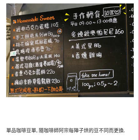
單品咖啡豆單, 隨咖啡師阿宗每陣子烘的豆不同而更換.