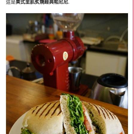
這是
美式里肌炙燒經典帕尼尼
.