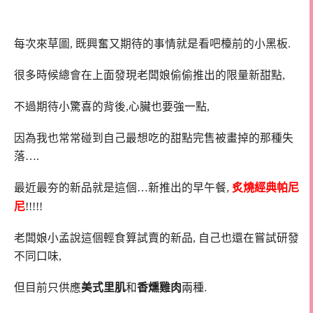
每次來草圖, 既興奮又期待的事情就是看吧檯前的小黑板.
很多時候總會在上面發現老闆娘偷偷推出的限量新甜點,
不過期待小驚喜的背後,心臟也要強一點,
因為我也常常碰到自己最想吃的甜點完售被畫掉的那種失
落….
最近最夯的新品就是這個…新推出的早午餐,
炙燒經典帕尼
尼
!!!!!
老闆娘小孟說這個輕食算試賣的新品, 自己也還在嘗試研發
不同口味,
但目前只供應
美式里肌
和
香燻雞肉
兩種.