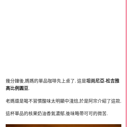
幾分鐘後,媽媽的單品咖啡先上桌了. 這是
坦尚尼亞-松吉雅
高比例圓豆
.
老媽還是喝不習慣酸味太明顯中淺焙,於是阿宗介紹了這款.
這杯單品的核果奶油香氣濃郁,後味略帶可可的微苦.