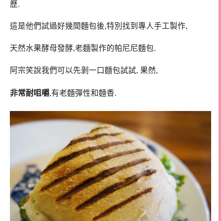
歷.
這是他們試過好幾間麵包後,特別找到專人手工製作,
天然水果酵母發酵,老麵製作的帕尼尼麵包.
阿宗笑說我們可以先剝一口麵包試試, 果然,
非常耐咀嚼
,有老麵彈性和麵香.