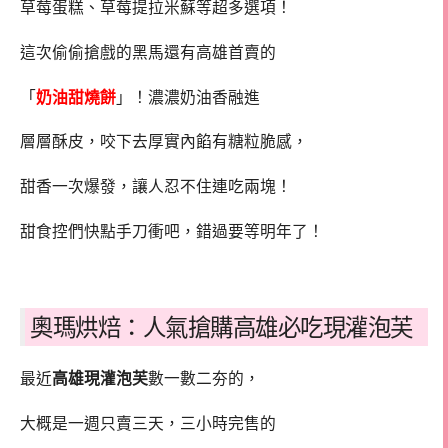
草莓蛋糕、草莓提拉米蘇等超多選項！
這次偷偷搶戲的黑馬還有高雄首賣的
「
奶油甜燒餅
」！濃濃奶油香融進
層層酥皮，咬下去厚實內餡有糖粒脆感，
甜香一次爆發，讓人忍不住連吃兩塊！
甜食控們快點手刀衝吧，錯過要等明年了！
奧瑪烘焙：人氣搶購高雄必吃現灌泡芙
最近
高雄現灌泡芙
數一數二夯的，
大概是一週只賣三天，三小時完售的