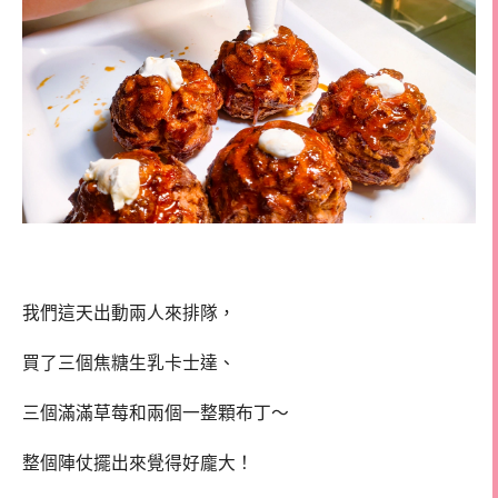
我們這天出動兩人來排隊，
買了三個焦糖生乳卡士達、
三個滿滿草莓和兩個一整顆布丁～
整個陣仗擺出來覺得好龐大！