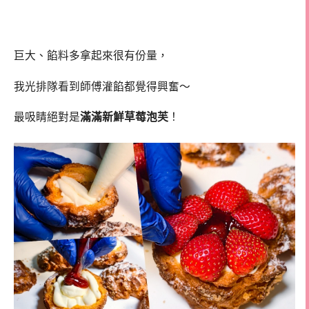
巨大、餡料多拿起來很有份量，
我光排隊看到師傅灌餡都覺得興奮～
最吸睛絕對是
滿滿新鮮草莓泡芙
！