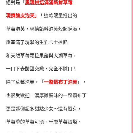
絕對是「
奧瑪烘焙
滿滿新鮮草莓
現擠脆皮泡芙
」
！這款限量推出的
草莓泡芙，現擠餡料泡芙殼超酥脆，
還塞滿了現灌的生乳卡士達餡
和天然草莓顆粒果餡與大湖草莓，
一口下去酸甜交織，完全不膩口！
除了草莓泡芙，「
一整個布丁泡芙
」，
也很受歡迎！濃厚雞蛋味的一整顆布丁
更是迷倒超多甜點少女～還有還有，
草莓季的草莓可頌、千層草莓蛋塔、