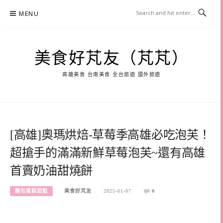
Skip
MENU
to
content
美食好芃友（芃芃）
高雄美食 台南美食 全台旅遊 國外旅遊
[高雄]奧瑪烘焙-草莓季高雄必吃泡芙！
超搶手的滿滿新鮮草莓泡芙~還有高雄
首賣奶油甜燒餅
麵包蛋糕甜點
美食好芃友
2025-01-07
0