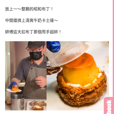
放上一～整顆的昭和布丁！
中間還擠上清爽牛奶卡士達～
師傅這天扣布丁那個甩手超帥！