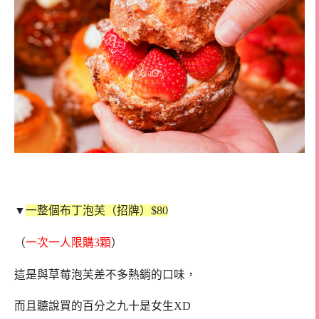
▼
一整個布丁泡芙（招牌）$80
（
一次一人限購3顆
）
這是與草莓泡芙差不多熱銷的口味，
而且聽說買的百分之九十是女生XD