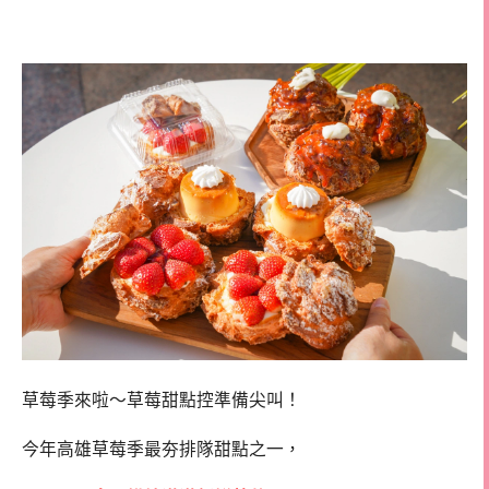
泡芙
草莓季來啦～草莓甜點控準備尖叫！
今年高雄草莓季最夯排隊甜點之一，