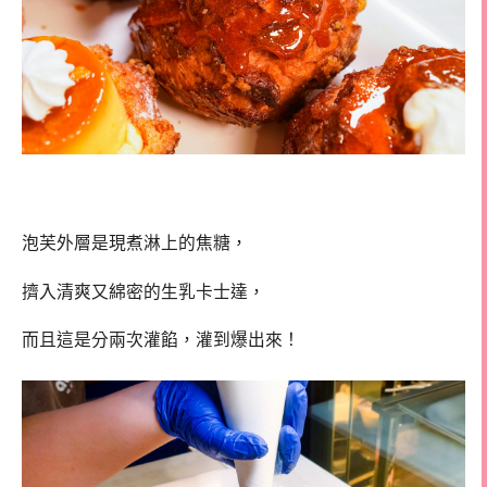
泡芙外層是現煮淋上的焦糖，
擠入清爽又綿密的生乳卡士達，
而且這是分兩次灌餡，灌到爆出來！