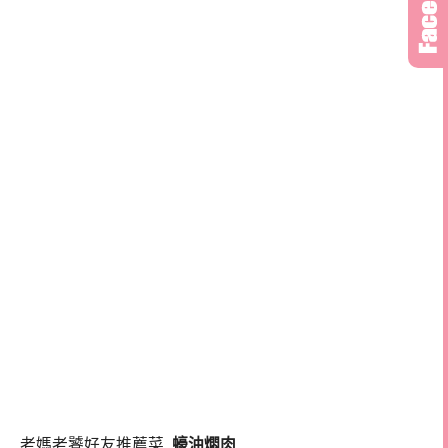
老媽老饕好友推薦菜,
蠔油燜肉
.