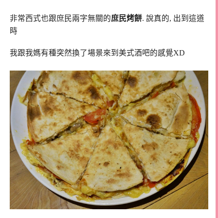
非常西式也跟庶民兩字無關的
庶民烤餅
. 說真的, 出到這道
時
我跟我媽有種突然換了場景來到美式酒吧的感覺XD