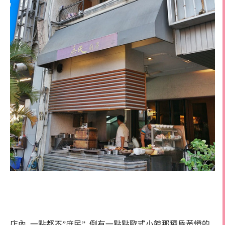
店內, 一點都不”庶民”, 倒有一點點歐式小館那種昏黃燈的