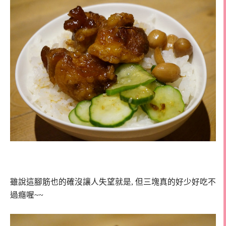
雖說這腳筋也的確沒讓人失望就是, 但三塊真的好少好吃不
過癮喔~~