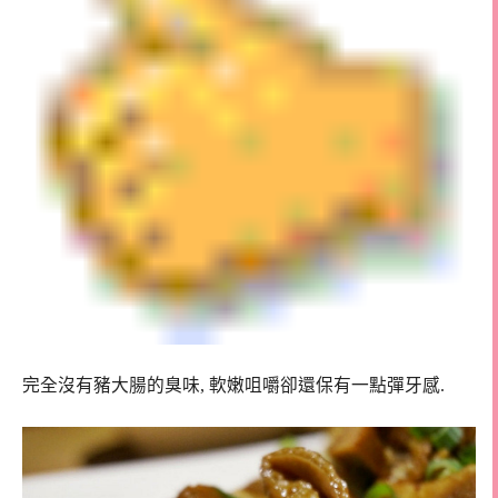
完全沒有豬大腸的臭味, 軟嫩咀嚼卻還保有一點彈牙感.