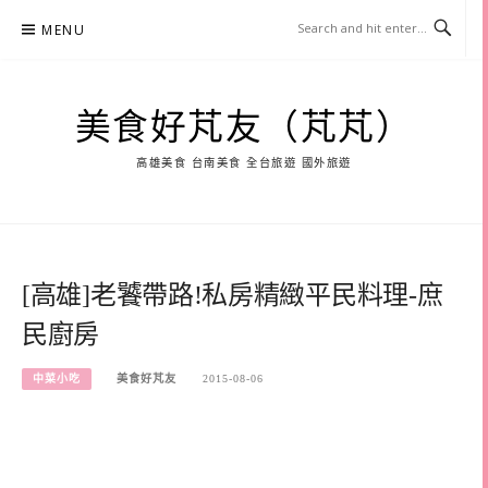
Skip
MENU
to
content
美食好芃友（芃芃）
高雄美食 台南美食 全台旅遊 國外旅遊
[高雄]老饕帶路!私房精緻平民料理-庶
民廚房
中菜小吃
美食好芃友
2015-08-06