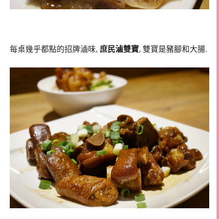
每桌幾乎都點的招牌滷味,
庶民滷雙寶
, 雙寶是豬腳和大腸.