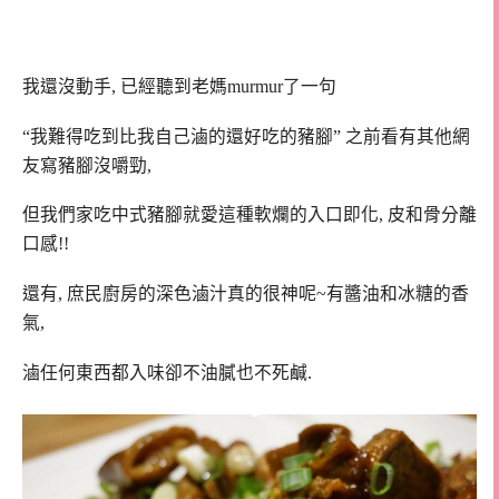
我還沒動手, 已經聽到老媽murmur了一句
“我難得吃到比我自己滷的還好吃的豬腳” 之前看有其他網
友寫豬腳沒嚼勁,
但我們家吃中式豬腳就愛這種軟爛的入口即化, 皮和骨分離
口感!!
還有, 庶民廚房的深色滷汁真的很神呢~有醬油和冰糖的香
氣,
滷任何東西都入味卻不油膩也不死鹹.