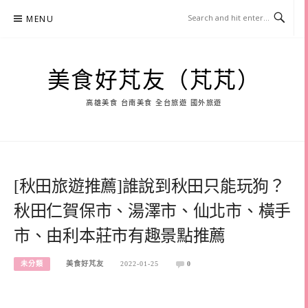
Skip
MENU
to
content
美食好芃友（芃芃）
高雄美食 台南美食 全台旅遊 國外旅遊
[秋田旅遊推薦]誰說到秋田只能玩狗？
秋田仁賀保市、湯澤市、仙北市、橫手
市、由利本莊市有趣景點推薦
未分類
美食好芃友
2022-01-25
0