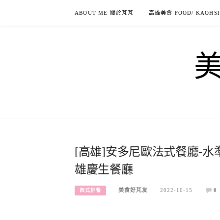
Skip
ABOUT ME 關於芃芃
高雄美食 FOOD/ KAOHS
to
content
[高雄]安多尼歐法式餐廳-
雄慶生餐廳
美食好芃友
2022-10-15
0
西式排餐