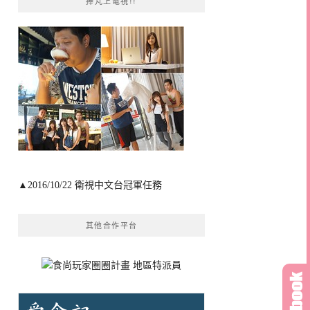
捧芃上電視!!
▲2016/10/22 衛視中文台冠軍任務
其他合作平台