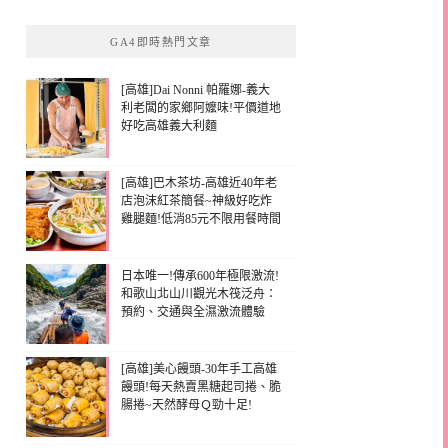
GA4即時熱門文章
[高雄]Dai Nonni 帕羅娜-義大
利老闆的家鄉阿嬤味!平價道地
好吃高雄義大利麵
[高雄]巴木茶坊-高雄近40年老
店泡沫紅茶簡餐~神級好吃炸
雞腿麵!低消85元不限用餐時間
日本唯一!傳承600年極限激流!
和歌山北山川觀光木筏泛舟：
預約、交通與全濕激流體驗
[高雄]美心饅頭-30年手工高雄
饅頭!每天熱賣黑糖起司捲、脆
腸捲~天然酵母Ｑ勁十足!