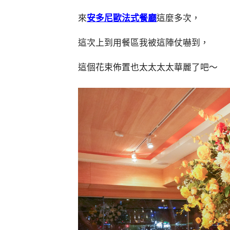
來
安多尼歐法式餐廳
這麼多次，
這次上到用餐區我被這陣仗嚇到，
這個花束佈置也太太太太華麗了吧～