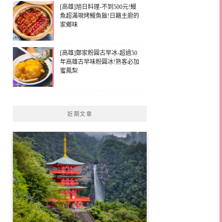
[高雄]旭日料理-不到500元!鰻
魚超滿現烤鰻魚飯!日籍主廚的
家鄉味
[高雄]鄭家粉圓古早冰-超過50
年高雄古早味粉圓冰!熟客必加
蜜鳳梨
近期文章