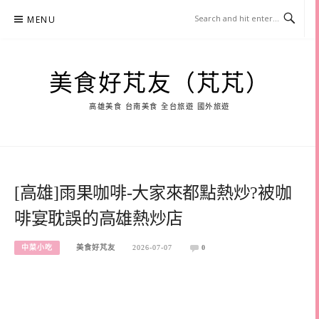
Skip
MENU
to
content
美食好芃友（芃芃）
高雄美食 台南美食 全台旅遊 國外旅遊
[高雄]雨果咖啡-大家來都點熱炒?被咖
啡宴耽誤的高雄熱炒店
中菜小吃
美食好芃友
2026-07-07
0