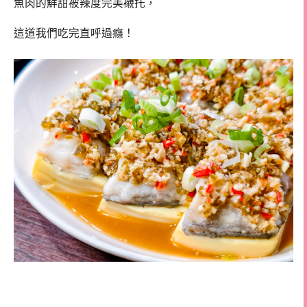
魚肉的鮮甜被辣度完美襯托，
這道我們吃完直呼過癮！