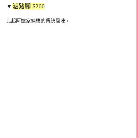
▼
滷豬腳 $
260
比起阿嬤家純樸的傳統風味，