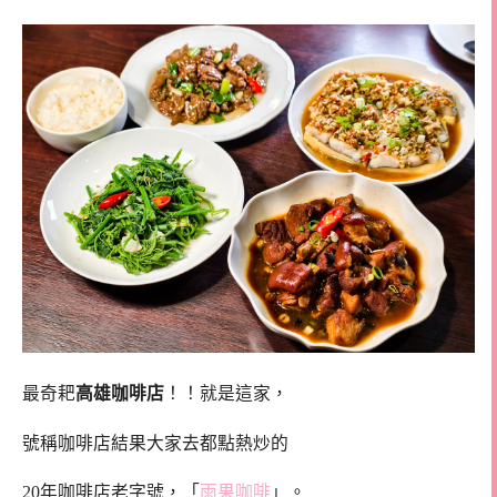
最奇耙
高雄咖啡店
！！就是這家，
號稱咖啡店結果大家去都點熱炒的
20年咖啡店老字號，「
雨果咖啡
」。