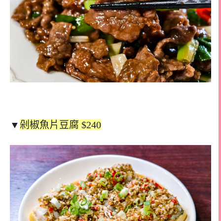
▼
剁椒魚片豆腐 $240