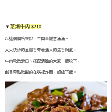
▼
蔥爆牛肉 $210
以這個價格來說，牛肉量誠意滿滿。
大火快炒的蔥爆香帶著迷人的焦香鍋氣，
牛肉軟嫩滑口、搭配清脆的大蔥一起咬下，
鹹香帶點微甜的在嘴裡炸開，超級下飯。