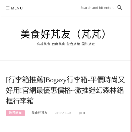
Skip
MENU
to
content
美食好芃友（芃芃）
高雄美食 台南美食 全台旅遊 國外旅遊
[行李箱推薦]Bogazy行李箱-平價時尚又
好用!官網最優惠價格~激推迷幻森林鋁
框行李箱
流行時尚
美食好芃友
2017-10-28
0