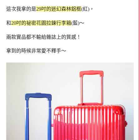
這次我拿的是
29吋的迷幻森林鋁框
(紅)，
和
20吋的祕密花園拉鍊行李箱
(藍)～
兩款實品都不輸給雜誌上的質感！
拿到的時候非常愛不釋手～