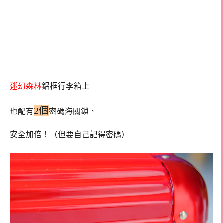
迷幻森林
鋁框行李箱上
2個
也配有
密碼海關鎖，
安全加倍！（但要自己記得密碼）