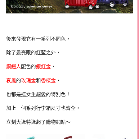
後來發現它有一系列不同色，
除了最亮眼的紅藍之外，
鋼鐵人
配色的
銀紅金
，
哀鳳
的
玫瑰金
和
香檳金
，
也都是這女生超愛的特別色！
加上一個系列行李箱尺寸也齊全，
立刻大逛特逛起了購物網站～