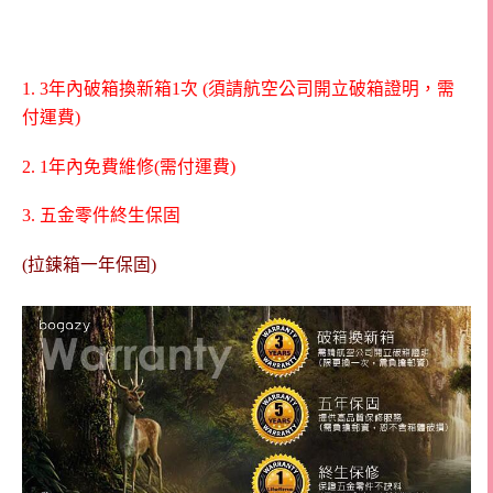
1. 3年內破箱換新箱1次 (須請航空公司開立破箱證明，需
付運費)
2. 1年內免費維修(需付運費)
3. 五金零件終生保固
(拉鍊箱一年保固)