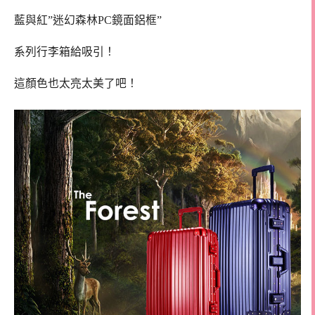
藍與紅”迷幻森林PC鏡面鋁框”
系列行李箱給吸引！
這顏色也太亮太美了吧！