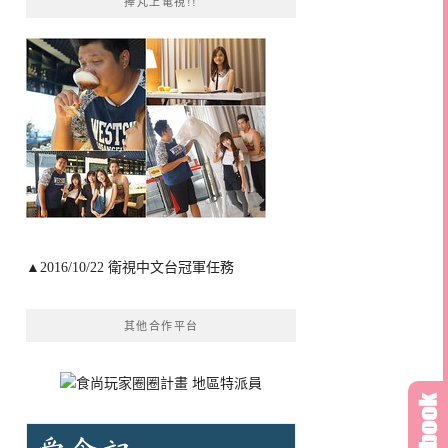
捧芃上電視!!
▲2016/10/22 衛視中文台冠軍任務
其他合作平台