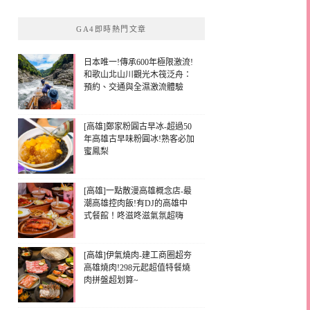
GA4即時熱門文章
日本唯一!傳承600年極限激流!
和歌山北山川觀光木筏泛舟：
預約、交通與全濕激流體驗
[高雄]鄭家粉圓古早冰-超過50
年高雄古早味粉圓冰!熟客必加
蜜鳳梨
[高雄]一點散漫高雄概念店-最
潮高雄控肉飯!有DJ的高雄中
式餐館！咚滋咚滋氣氛超嗨
[高雄]伊氣燒肉-建工商圈超夯
高雄燒肉!298元起超值特餐燒
肉拼盤超划算~