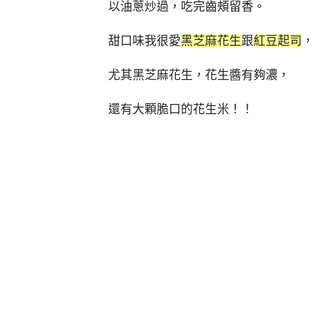
以油蔥炒過，吃完齒頰留香。
甜口味我很愛
黑芝麻花生
跟
紅豆起司
，
尤其黑芝麻花生，花生醬有夠濃，
還有大顆脆口的花生米！！