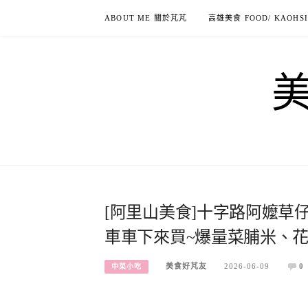
Skip
ABOUT ME 關於芃芃
高雄美食 FOOD/ KAOHS
to
content
[阿里山美食]十字路阿嬤草
車車下來買~爆量菜脯米、
美食好芃友
2026-06-09
0
中菜小吃