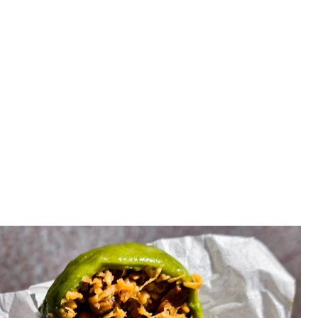
美食 十字路阿嬤草仔粿