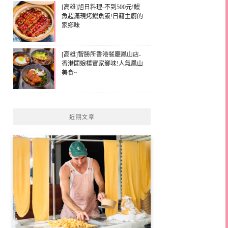
[高雄]旭日料理-不到500元!鰻
魚超滿現烤鰻魚飯!日籍主廚的
家鄉味
[高雄]智勝所香港餐廳鳳山店-
香港闆娘樸實家鄉味!人氣鳳山
美食~
近期文章