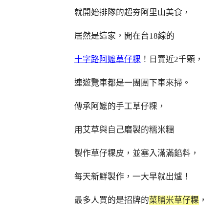
就開始排隊的超夯阿里山美食，
居然是這家，開在台18線的
十字路阿嬤草仔粿
！日賣近2千顆，
連遊覽車都是一團團下車來掃。
傳承阿嬤的手工草仔粿，
用艾草與自己磨製的糯米糰
製作草仔粿皮，並塞入滿滿餡料，
每天新鮮製作，一大早就出爐！
最多人買的是招牌的
菜脯米草仔粿
，