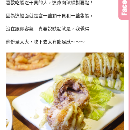
喜歡吃蝦吃干貝的人，這炸肉球絕對要點！
因為這裡面就是塞一整顆干貝和一整隻蝦，
沒在跟你客氣！真要說缺點就是，我覺得
他份量太大，吃下去太有飽足感～～～