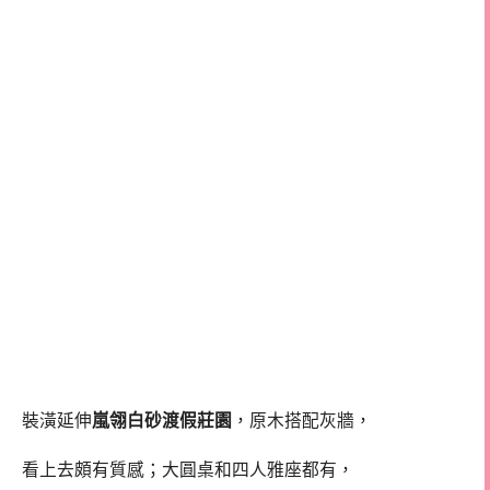
裝潢延伸
嵐翎白砂渡假莊園
，原木搭配灰牆，
看上去頗有質感；大圓桌和四人雅座都有，