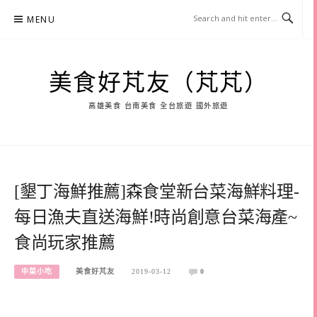
Skip
MENU
to
content
美食好芃友（芃芃）
高雄美食 台南美食 全台旅遊 國外旅遊
[墾丁海鮮推薦]森食堂新台菜海鮮料理-
每日漁夫直送海鮮!時尚創意台菜海產~
食尚玩家推薦
中菜小吃
美食好芃友
2019-03-12
0