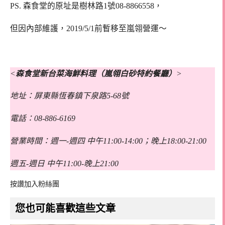
PS. 森食堂的原址是樹林路1號08-8866558，
但因內部維護，2019/5/1前暫移至嵐翎營運～
<
森食堂新台菜海鮮料理（嵐翎白砂特約餐廳）
>
地址：屏東縣恆春鎮下泉路5-68號
電話：08-886-6169
營業時間：週一-週四 中午11:00-14:00；晚上18:00-21:00
週五-週日 中午11:00-晚上21:00
按讚加入粉絲團
您也可能喜歡這些文章