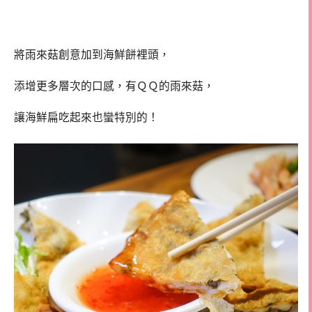
將雨來菇創意加到海鮮餅裡頭，
添增更多層次的口感，有ＱＱ的雨來菇，
讓海鮮扁吃起來也蠻特別的！