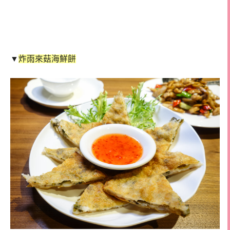
▼
炸雨來菇海鮮餅