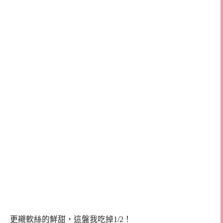
更襯軟絲的鮮甜，這盤我吃掉1/2！