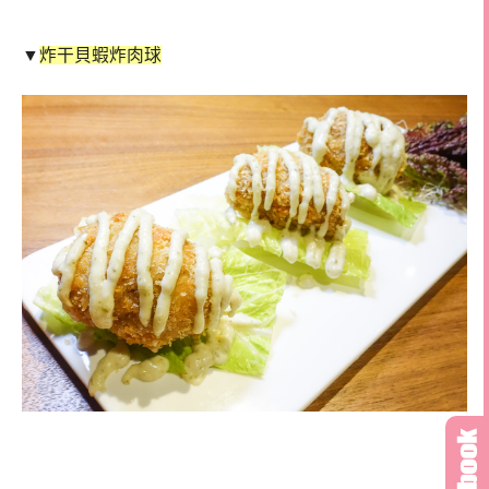
▼
炸干貝蝦炸肉球