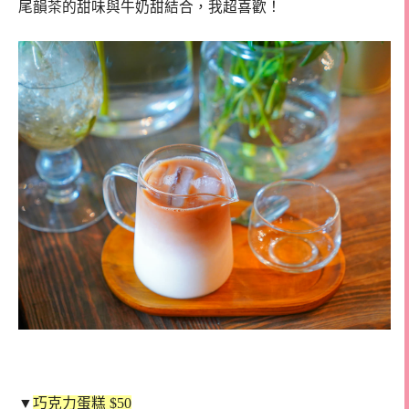
尾韻茶的甜味與牛奶甜結合，我超喜歡！
▼
巧克力蛋糕 $50