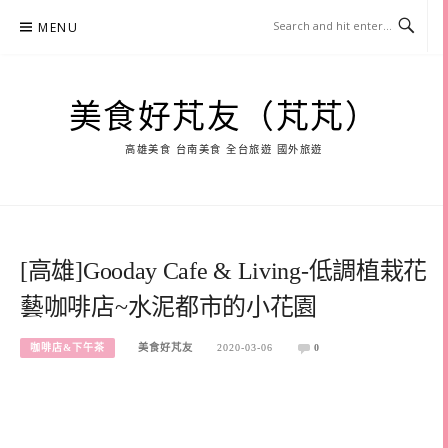
Skip
MENU
to
content
美食好芃友（芃芃）
高雄美食 台南美食 全台旅遊 國外旅遊
[高雄]Gooday Cafe & Living-低調植栽花
藝咖啡店~水泥都市的小花園
咖啡店&下午茶
美食好芃友
2020-03-06
0