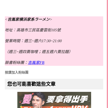
<
吉胤家橫浜家系ラーメン
>
地址：高雄市三民區慶雲街105號
營業時間：週三~週六17:30~21:00
（週三~週四賣咖哩；週五週六賣拉麵）
臉書粉絲團：
吉胤家FB
按讚加入粉絲團
您也可能喜歡這些文章