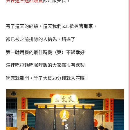
只在週三週四販賣
限定版美食！
有了這天的經驗，這天我們5:35抵達
吉胤家
，
卻已被之前排隊的人搶先，錯過了
第一輪用餐的最佳時機（哭）不過幸好
這裡吃拉麵吃咖哩飯的大家都很有默契
吃完就離開，等了大概20分鐘就入座囉！