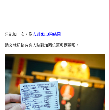
只能加一次，像
吉胤家FB粉絲團
貼文就紀錄有客人點到加兩倍蔥與兩顆蛋。