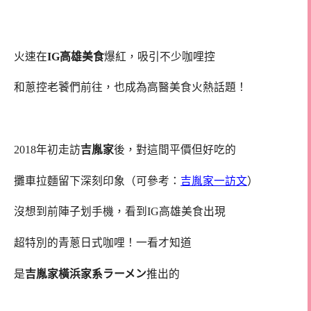
火速在
IG高雄美食
爆紅，吸引不少咖哩控
和蔥控老饕們前往，也成為高醫美食火熱話題！
高醫美食推薦 高醫商圈美食 高雄咖哩飯推薦
2018年初走訪
吉胤家
後，對這間平價但好吃的
攤車拉麵留下深刻印象（可參考：
吉胤家一訪文
）
沒想到前陣子划手機，看到IG高雄美食出現
超特別的青蔥日式咖哩！一看才知道
是
吉胤家橫浜家系ラーメン
推出的