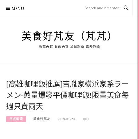
Skip
MENU
to
content
美食好芃友（芃芃）
高雄美食 台南美食 全台旅遊 國外旅遊
[高雄咖哩飯推薦]吉胤家橫浜家系ラー
メン-蔥量爆發平價咖哩飯!限量美食每
週只賣兩天
日式料理
美食好芃友
2019-01-23
0