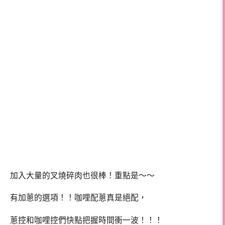
加入大量的叉燒碎肉也很棒！重點是～～
有加蔥的選項！！咖哩配蔥真是絕配，
蔥控和咖哩控們快點把握時間衝一波！！！