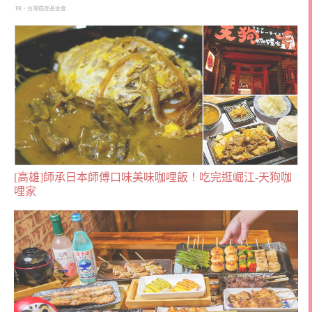
PR・台灣癌症基金會
[高雄]師承日本師傅口味美味咖哩飯！吃完逛崛江-天狗咖
哩家