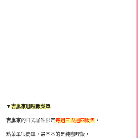
▼
吉胤家咖哩飯菜單
吉胤家
的日式咖哩限定
每週三與週四販售
，
點菜單很簡單，最基本的是純咖哩飯，