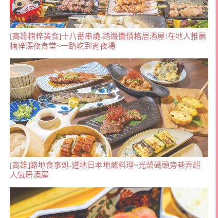
[高雄楠梓美食]十八番串燒-路邊攤價格居酒屋!在地人推薦
楠梓深夜食堂~一路吃到宵夜場
[高雄]路地食事処-道地日本地爐料理~光榮碼頭旁巷弄超
人氣居酒屋