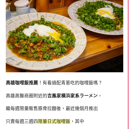
高雄咖哩飯推薦
！有看過配青蔥吃的咖哩飯嗎？
高雄高醫商圈附近的
吉胤家橫浜家系ラーメン
，
繼每週限量販售豚骨拉麵後，最近幾個月推出
只賣每週三週四
限量日式咖哩飯
，其中