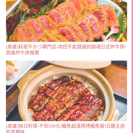
[高雄]萩椛牛かつ專門店-肉控不能錯過的銷魂日式炸牛排!
高雄炸牛排推薦
[高雄]旭日料理-不到500元!鰻魚超滿現烤鰻魚飯!日籍主廚
的家鄉味