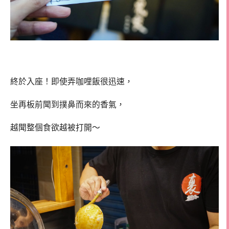
終於入座！即使弄咖哩飯很迅速，
坐再板前聞到撲鼻而來的香氣，
越聞整個食欲越被打開～