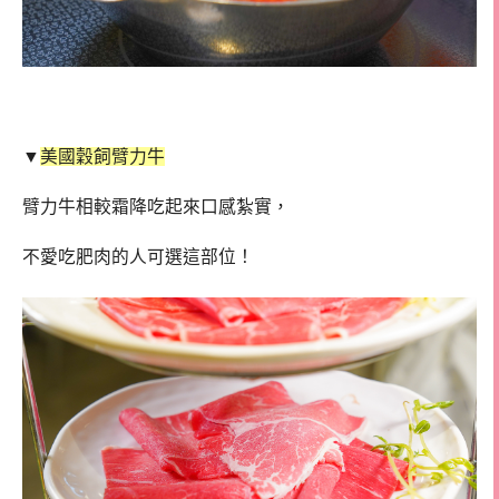
▼
美國穀飼臂力牛
臂力牛相較霜降吃起來口感紮實，
不愛吃肥肉的人可選這部位！