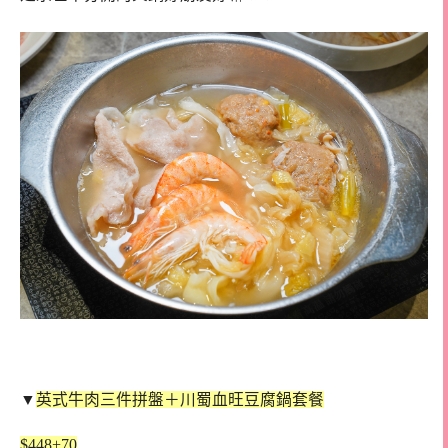
▼
英式牛肉三件拼盤＋川蜀血旺豆腐鍋套餐
$448+70