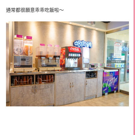
通常都很願意乖乖吃飯啦～