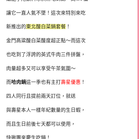
讓它一直人氣不墜！這次來特別來吃
新推出的
東北酸白菜鍋套餐
！
金門高粱酸白菜酸度超正點～而這次
也吃到了浮誇的英式牛肉三件拼盤，
肉量超多又可以享受午茶氣圍～
而
哈肉鍋
這一季也有主打
壽星優惠
！
四人同行且提前兩天訂位，就送
與壽星本人一樣年紀數量的生日蝦，
而且生日前後七天都可以使用，
快揪團來慶生吃鍋！