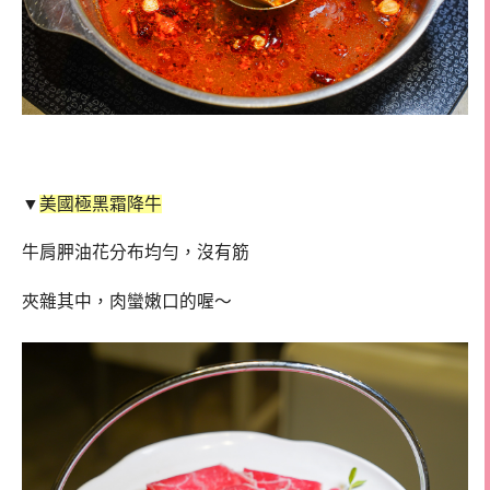
▼
美國極黑霜降牛
牛肩胛油花分布均勻，沒有筋
夾雜其中，肉蠻嫩口的喔～