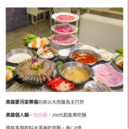
高雄愛河家樂福
向來以大肉盤為主打的
高雄個人鍋
－
哈肉鍋
，268元起能爽吃鍋
還能享用飲料冰淇淋吃到飽，高C/P值