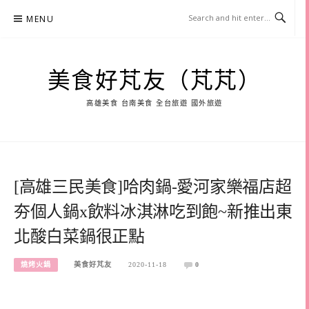
Skip
MENU
to
content
美食好芃友（芃芃）
高雄美食 台南美食 全台旅遊 國外旅遊
[高雄三民美食]哈肉鍋-愛河家樂福店超
夯個人鍋x飲料冰淇淋吃到飽~新推出東
北酸白菜鍋很正點
燒烤火鍋
美食好芃友
2020-11-18
0