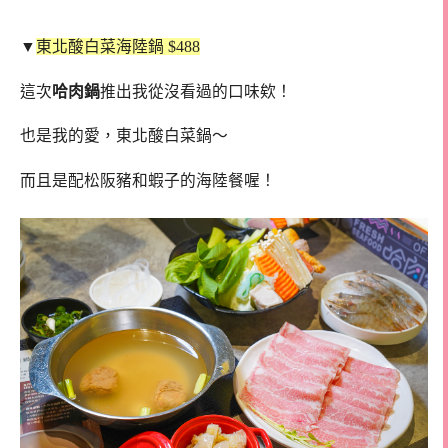
▼
東北酸白菜海陸鍋 $488
這次
哈肉鍋
推出我從沒看過的口味欸！
也是我的愛，東北酸白菜鍋～
而且是配松阪豬和蝦子的海陸餐喔！