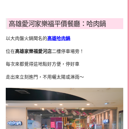
高雄愛河家樂福平價餐廳：哈肉鍋
以大肉盤火鍋聞名的
高雄哈肉鍋
位在
高雄家樂福愛河店
二樓停車場旁！
每次來都覺得這地點好方便，停好車
走出來立刻進門，不用曬太陽或淋雨～