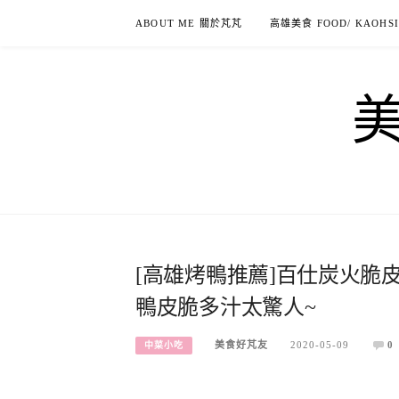
Skip
ABOUT ME 關於芃芃
高雄美食 FOOD/ KAOHS
to
content
[高雄烤鴨推薦]百仕炭火脆
鴨皮脆多汁太驚人~
美食好芃友
2020-05-09
0
中菜小吃