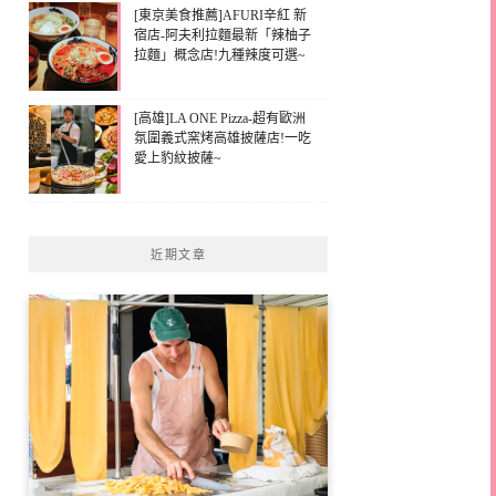
[東京美食推薦]AFURI辛紅 新
宿店-阿夫利拉麵最新「辣柚子
拉麵」概念店!九種辣度可選~
[高雄]LA ONE Pizza-超有歐洲
氛圍義式窯烤高雄披薩店!一吃
愛上豹紋披薩~
近期文章