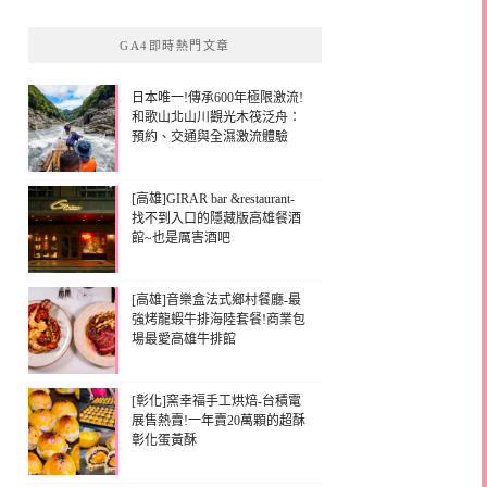
GA4即時熱門文章
日本唯一!傳承600年極限激流!
和歌山北山川觀光木筏泛舟：
預約、交通與全濕激流體驗
[高雄]GIRAR bar &restaurant-
找不到入口的隱藏版高雄餐酒
館~也是厲害酒吧
[高雄]音樂盒法式鄉村餐廳-最
強烤龍蝦牛排海陸套餐!商業包
場最愛高雄牛排館
[彰化]窯幸福手工烘焙-台積電
展售熱賣!一年賣20萬顆的超酥
彰化蛋黃酥