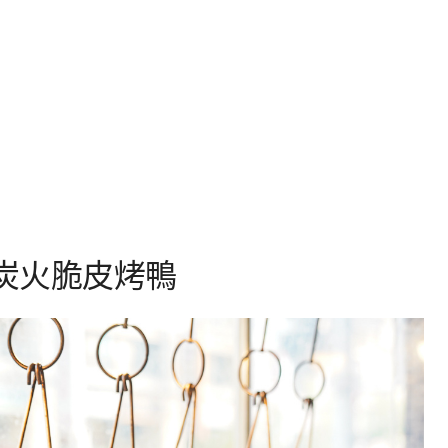
炭火脆皮烤鴨