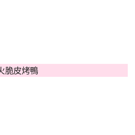
火脆皮烤鴨