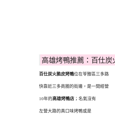
高雄烤鴨推薦：百仕炭
百仕炭火脆皮烤鴨
位在苓雅區三多路
快靠近三多商圈的街邊，是一間經營
10年的
高雄烤鴨店
；名氣沒有
左營大路的真口味烤鴨或是