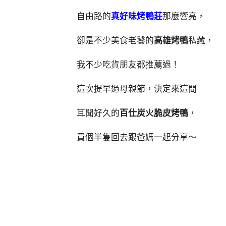
自由路的
真好味烤鴨莊
那麼響亮，
卻是不少美食老饕的
高雄烤鴨
私藏，
我不少吃貨朋友都推薦過！
這次提早過母親節，決定來這間
耳聞好久的
百仕炭火脆皮烤鴨
，
買個半隻回去跟爸媽一起分享～