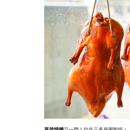
高雄烤鴨
又一間！位在三多商圈附近，