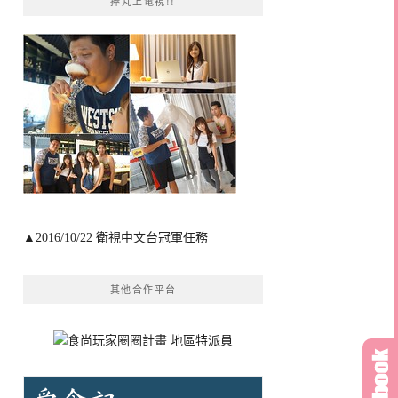
捧芃上電視!!
▲2016/10/22 衛視中文台冠軍任務
其他合作平台