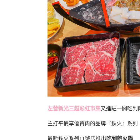
左營新光三越彩虹市集
又進駐一間吃到
主打平價享優質肉的品牌『鉄火』系列
最新鉄火系列11號店推出
吃到飽火鍋