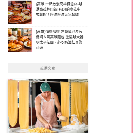
[高雄]一點散漫高雄概念店-最
潮高雄控肉飯!有DJ的高雄中
式餐館！咚滋咚滋氣氛超嗨
[高雄]懂得咖啡-左營蓮池潭旁
低調人氣高雄麵包!塗醬最大器
明太子法國、必吃奶油紅豆鹽
可頌
近期文章