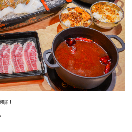
飽囉！
，