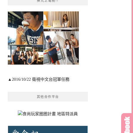
捧芃上電視!!
▲2016/10/22 衛視中文台冠軍任務
其他合作平台