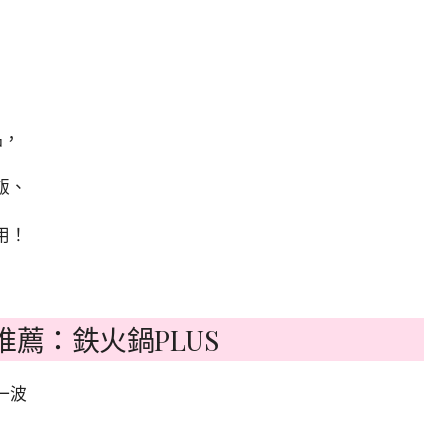
！
品，
飯、
用！
薦：鉄火鍋PLUS
一波
，