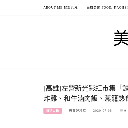
Skip
ABOUT ME 關於芃芃
高雄美食 FOOD/ KAOHS
to
content
[高雄]左營新光彩虹市集「鉄
炸雞、和牛滷肉飯、蒸籠熟
美食好芃友
2020-07-08
0
燒烤火鍋