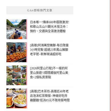
GA4即時熱門文章
日本唯一!傳承600年極限激流!
和歌山北山川觀光木筏泛舟：
預約、交通與全濕激流體驗
[高雄]阿鴻萬巒豬腳-每日限量
3小時完售!超過23年鳳山豬腳
老字號~新鮮現滷超好吃
[2026阿里山行程]不一樣的阿
里山旅遊!3間隱藏版阿里山美
食+2個私房景點
[高雄]巴木茶坊-高雄近40年老
店泡沫紅茶簡餐~神級好吃炸
雞腿麵!低消85元不限用餐時間