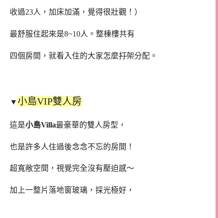
收過23人，加床加滿，覺得很壯觀！）
最舒服住起來是8~10人。整棟樓共有
四個房間，就看入住的大家怎麼
打架
分配。
小島VIP雙人房
▼
這是
小島Villa
最豪華的雙人房型，
也是許多人住過後念念不忘的房間！
超寬敞空間，視覺完全沒有壓迫感～
加上一整片落地窗玻璃，採光極好，