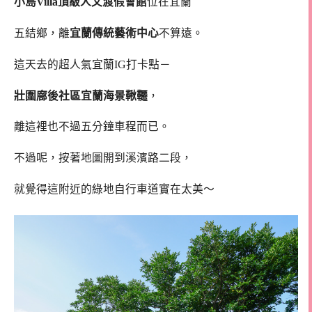
小島Villa頂級人文渡假會館
位在宜蘭
五結鄉，離
宜蘭傳統藝術中心
不算遠。
這天去的超人氣宜蘭IG打卡點－
壯圍廍後社區宜蘭海景鞦韆
，
離這裡也不過五分鐘車程而已。
不過呢，按著地圖開到溪濱路二段，
就覺得這附近的綠地自行車道實在太美～