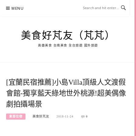
Skip
MENU
to
content
美食好芃友（芃芃）
高雄美食 台南美食 全台旅遊 國外旅遊
[宜蘭民宿推薦]小島Villa頂級人文渡假
會館-獨享藍天綠地世外桃源!超美偶像
劇拍攝場景
東部住宿
美食好芃友
2018-11-24
0