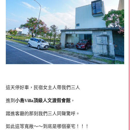
這天停好車，民宿女主人帶我們三人
進到
小島Villa頂級人文渡假會館
，
踏進客廳的那刻我們三人同聲驚呼。
如此這等寬敞～～到底是哪個豪宅！！！