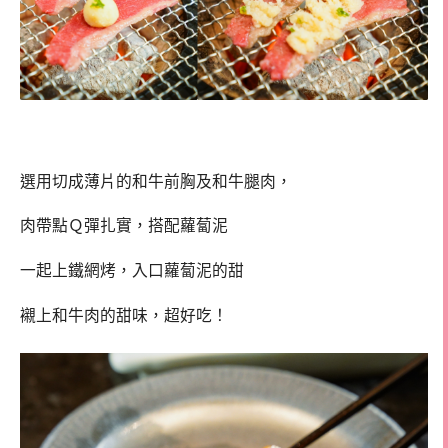
選用切成薄片的和牛前胸及和牛腿肉，
肉帶點Ｑ彈扎實，搭配蘿蔔泥
一起上鐵網烤，入口蘿蔔泥的甜
襯上和牛肉的甜味，超好吃！