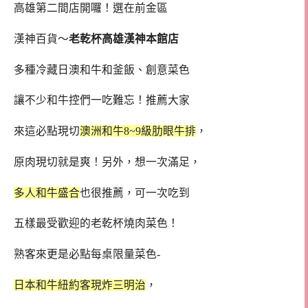
高雄第二間店開囉！選在前金區
漢神百貨～
老乾杯高雄漢神本館店
多種冷藏日澳和牛和釜飯、創意菜色
讓不少和牛控們一吃難忘！推薦大家
來這必點現切
澳洲和牛8~9級肋眼牛排
，
原肉現切就是爽！另外，想一次滿足，
多人和牛盛合
也很推薦，可一次吃到
五樣最受歡迎的老乾杯燒肉菜色！
熟客來更是必點每桌限量菜色-
日本和牛紐約客現炸三明治
，