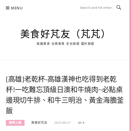
Skip
MENU
to
content
美食好芃友（芃芃）
高雄美食 台南美食 全台旅遊 國外旅遊
[高雄]老乾杯-高雄漢神也吃得到老乾
杯!一吃難忘頂級日澳和牛燒肉~必點桌
邊現切牛排、和牛三明治、黃金海膽釜
飯
燒烤火鍋
美食好芃友
2023-09-27
0