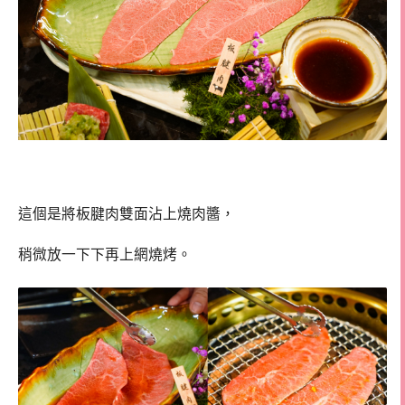
這個是將板腱肉雙面沾上燒肉醬，
稍微放一下下再上網燒烤。