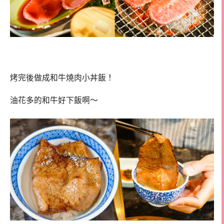
烤完後做成和牛燒肉小丼飯！
油花多的和牛好下飯啊～