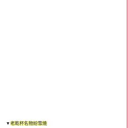
▼
老乾杯名物紛雪燒