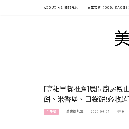
Skip
ABOUT ME 關於芃芃
高雄美食 FOOD/ KAOHS
to
content
[高雄早餐推薦]晨間廚房鳳
餅、米香堡、口袋餅!必收
美食好芃友
2023-06-07
0
早午餐