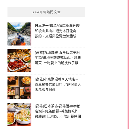
GA4即時熱門文章
日本唯一!傳承600年極限激流!
和歌山北山川觀光木筏泛舟：
預約、交通與全濕激流體驗
[高雄]九龍城寨-五星飯店主廚
坐鎮!道地高雄港式點心、經典
粵菜~一吃愛上的脆皮炸子雞
[高雄]小泉聚場義享天地店－
義享聚餐最愛日料!浮誇份量大
阪風和食料理
[高雄]巴木茶坊-高雄近40年老
店泡沫紅茶簡餐~神級好吃炸
雞腿麵!低消85元不限用餐時間