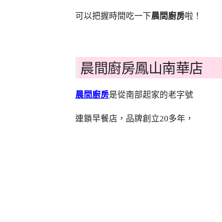
可以把握時間吃一下
晨間廚房
啦！
晨間廚房鳳山南華店
晨間廚房
是從南部起家的老字號
連鎖早餐店，品牌創立20多年，