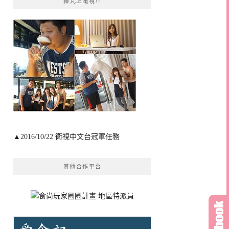
捧芃上電視!!
▲2016/10/22 衛視中文台冠軍任務
其他合作平台