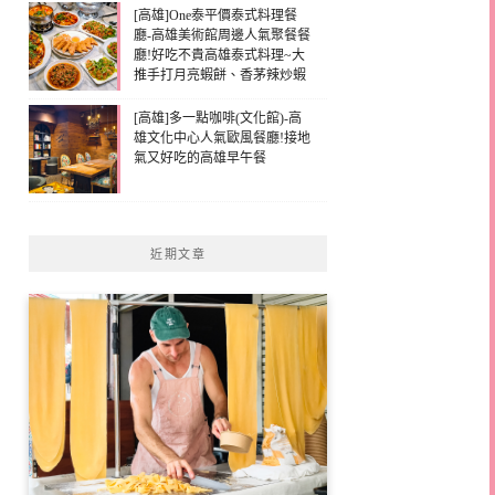
[高雄]One泰平價泰式料理餐
廳-高雄美術館周邊人氣聚餐餐
廳!好吃不貴高雄泰式料理~大
推手打月亮蝦餅、香茅辣炒蝦
[高雄]多一點咖啡(文化館)-高
雄文化中心人氣歐風餐廳!接地
氣又好吃的高雄早午餐
近期文章