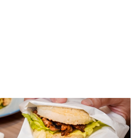
雄 晨間廚房青花椒豬