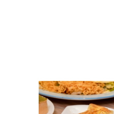
晨間廚房 晨間廚房高