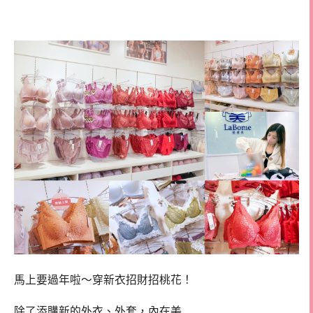
內衣特賣
馬上要過年啦～穿新衣招財招桃花！
除了添購新的外衣、外套，內在美