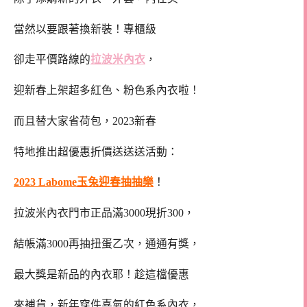
當然以要跟著換新裝！專櫃級
卻走平價路線的
拉波米內衣
，
迎新春上架超多紅色、粉色系內衣啦！
而且替大家省荷包，2023新春
特地推出超優惠折價送送送活動：
2023 Labome玉兔迎春抽抽樂
！
拉波米內衣門市正品滿3000現折300，
結帳滿3000再抽扭蛋乙次，通通有獎，
最大獎是新品的內衣耶！趁這檔優惠
來補貨，新年穿件喜氣的紅色系內衣，