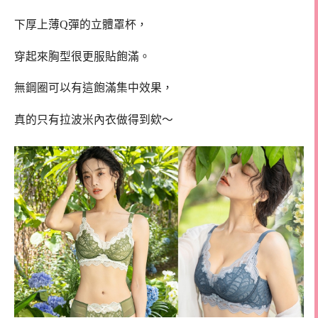
下厚上薄Q彈的立體罩杯，
穿起來胸型很更服貼飽滿。
無鋼圈可以有這飽滿集中效果，
真的只有拉波米內衣做得到欸～