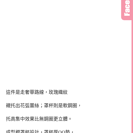
這件是走奢華路線，玫瑰織紋
襯托出花弧蕾絲；罩杯則是軟鋼圈，
托高集中效果比無鋼圈更立體。
成型模罩杯設計，罩杯厚QQ墊，