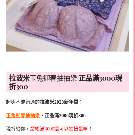
拉波米
玉兔迎春抽抽樂
正品滿3000現
折300
超嗨不能錯過的
拉波米2023新年檔：
玉兔迎春抽抽樂
，
正品滿3000現折300
現折給你，
結帳滿3000還可以抽扭蛋唷
！