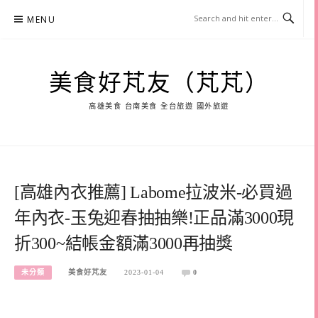
Skip
MENU
to
content
美食好芃友（芃芃）
高雄美食 台南美食 全台旅遊 國外旅遊
[高雄內衣推薦] Labome拉波米-必買過
年內衣-玉兔迎春抽抽樂!正品滿3000現
折300~結帳金額滿3000再抽獎
未分類
美食好芃友
2023-01-04
0