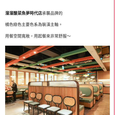
溜溜酸菜魚夢時代店
承襲品牌的
橘色綠色主要色系為裝潢主軸。
用餐空間寬敞，用起餐來非常舒服～