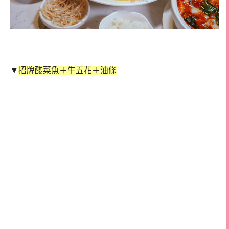
▼
招牌酸菜魚＋牛五花＋油條