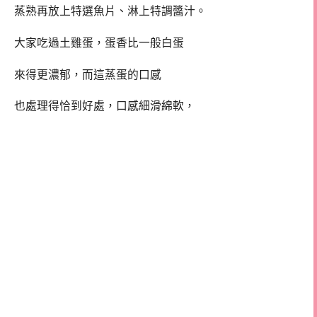
蒸熟再放上特選魚片、淋上特調醬汁。
大家吃過土雞蛋，蛋香比一般白蛋
來得更濃郁，而這蒸蛋的口感
也處理得恰到好處，口感細滑綿軟，