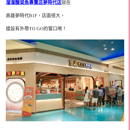
溜溜酸菜魚專賣店夢時代店
就在
高雄夢時代B1F，店面很大，
還設有外帶TO GO的窗口唷！