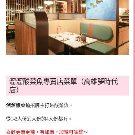
溜溜酸菜魚專賣店菜單（高雄夢時代
店）
溜溜酸菜魚
招牌主打是酸菜魚，
從1-2人份到大份的4人份都有。
喜歡更麻更辣，有加麻、加辣可調整～