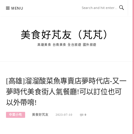
Skip
MENU
to
content
美食好芃友（芃芃）
高雄美食 台南美食 全台旅遊 國外旅遊
[高雄]溜溜酸菜魚專賣店夢時代店-又一
夢時代美食街人氣餐廳!可以訂位也可
以外帶唷!
中菜小吃
美食好芃友
2023-07-10
0