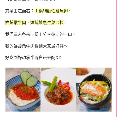
前菜由左而右：
山藥細麵佐鮭魚卵
、
鮮蔬燉牛肉
、
煙燻鮭魚生菜沙拉
，
我們三人各來一份！分享彼此的一口，
我的鮮蔬燉牛肉得到大家最好評～
好吃到好想拿半碗白飯來配XD