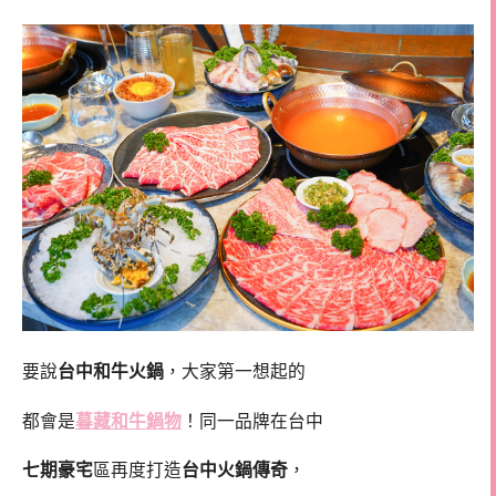
要說
台中和牛火鍋
，大家第一想起的
都會是
暮藏和牛鍋物
！同一品牌在台中
七期豪宅
區再度打造
台中火鍋傳奇
，