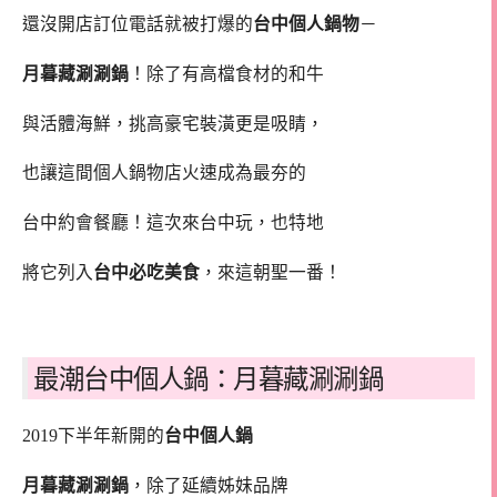
還沒開店訂位電話就被打爆的
台中個人鍋物
－
月暮藏涮涮鍋
！除了有高檔食材的和牛
與活體海鮮，挑高豪宅裝潢更是吸睛，
也讓這間個人鍋物店火速成為最夯的
台中約會餐廳！這次來台中玩，也特地
將它列入
台中必吃美食
，來這朝聖一番！
最潮台中個人鍋：月暮藏涮涮鍋
2019下半年新開的
台中個人鍋
月暮藏涮涮鍋
，除了延續姊妹品牌