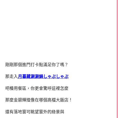
剛剛那個進門打卡點滿足你了嗎？
那走入
月暮藏涮涮鍋しゃぶしゃぶ
吧檯用餐區，你更會驚呼這裡怎麼
那麼金碧輝煌像在哪個高檔大飯店！
還有落地窗可眺望窗外的綠景與