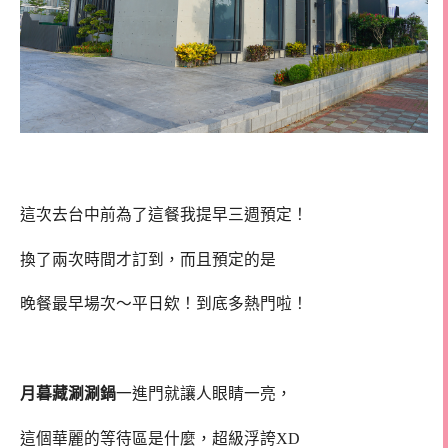
這次去台中前為了這餐我提早三週預定！
換了兩次時間才訂到，而且預定的是
晚餐最早場次～平日欸！到底多熱門啦！
月暮藏涮涮鍋
一進門就讓人眼睛一亮，
這個華麗的等待區是什麼，超級浮誇XD