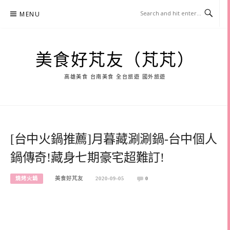
Skip
MENU
to
content
美食好芃友（芃芃）
高雄美食 台南美食 全台旅遊 國外旅遊
[台中火鍋推薦]月暮藏涮涮鍋-台中個人
鍋傳奇!藏身七期豪宅超難訂!
燒烤火鍋
美食好芃友
2020-09-05
0