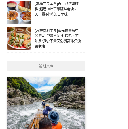
[高雄三民美食]自由路阿嬤碗
粿-超過50年高雄碗粿老店~一
天只賣4小時的古早味
[高雄眷村美食]海光俱樂部中
餐廳-左營聚餐超推!烤鴨、蔥
油餅必吃!不貴又澎湃高雄江浙
菜老店
近期文章