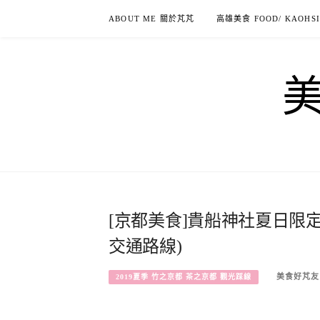
Skip
ABOUT ME 關於芃芃
高雄美食 FOOD/ KAOHS
to
content
[京都美食]貴船神社夏日限
交通路線)
美食好芃友
2019夏季 竹之京都 茶之京都 觀光踩線