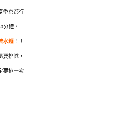
夏季京都行
0分鐘，
流水麵
！！
還要排隊，
定要排一次
。