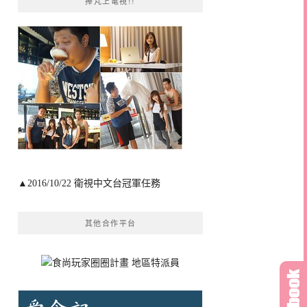
捧芃上電視!!
▲2016/10/22 衛視中文台冠軍任務
其他合作平台