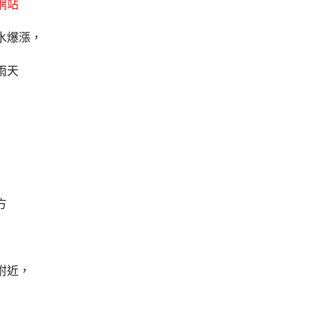
網站
水爆漲，
雨天
方
附近，