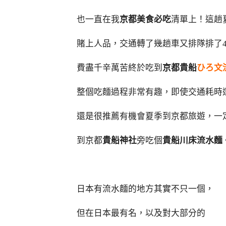
也一直在我
京都美食必吃
清單上！這趟
賭上人品，交通轉了幾趟車又排隊排了4
費盡千辛萬苦終於吃到
京都貴船
ひろ文
整個吃麵過程非常有趣，即使交通耗時
還是很推薦有機會夏季到京都旅遊，一
到京都
貴船神社
旁吃個
貴船川床流水麵
日本有流水麵的地方其實不只一個，
但在日本最有名，以及對大部分的