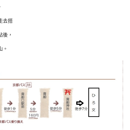
，
走去搭
站後，
山。