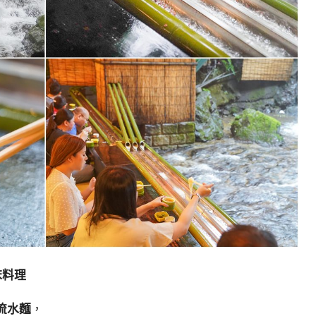
床料理
流水麵
，