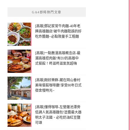
GA4即時熱門文章
[高雄]鄧記家常牛肉麵-40年老
牌高雄麵店!被牛肉麵耽誤的好
吃炸醬麵~必點限量手工粗麵
[高雄]一點散漫高雄概念店-最
潮高雄控肉飯!有DJ的高雄中
式餐館！咚滋咚滋氣氛超嗨
[高雄]剛好樂群-藏在岡山眷村
美味餐館咖啡廳!享受80年日式
宿舍慢時光~
[高雄]懂得咖啡-左營蓮池潭旁
低調人氣高雄麵包!塗醬最大器
明太子法國、必吃奶油紅豆鹽
可頌