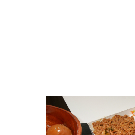
嫩嫩燒肉飯 高雄便當