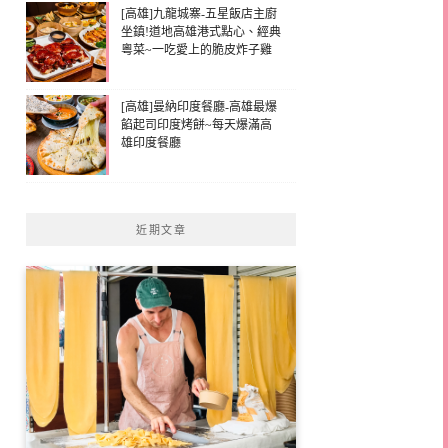
[高雄]九龍城寨-五星飯店主廚
坐鎮!道地高雄港式點心、經典
粵菜~一吃愛上的脆皮炸子雞
[高雄]曼納印度餐廳-高雄最爆
餡起司印度烤餅~每天爆滿高
雄印度餐廳
近期文章