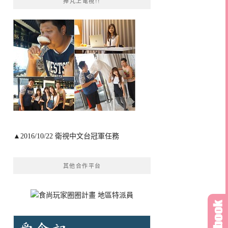
捧芃上電視!!
▲2016/10/22 衛視中文台冠軍任務
其他合作平台