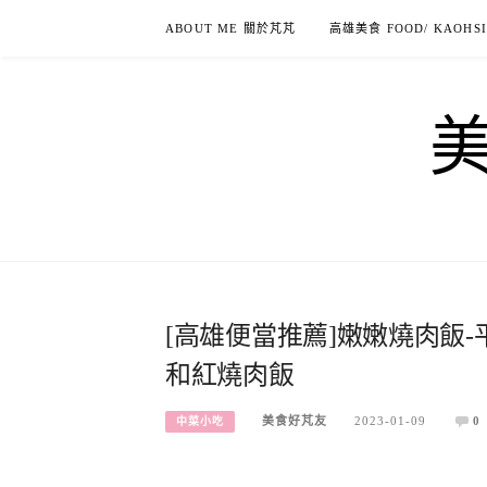
Skip
ABOUT ME 關於芃芃
高雄美食 FOOD/ KAOHS
to
content
[高雄便當推薦]嫩嫩燒肉飯
和紅燒肉飯
美食好芃友
2023-01-09
0
中菜小吃