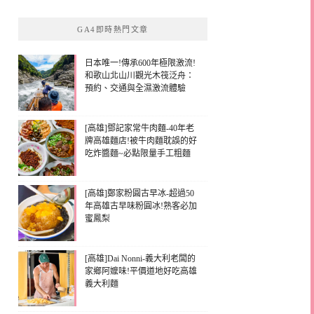
GA4即時熱門文章
日本唯一!傳承600年極限激流!
和歌山北山川觀光木筏泛舟：
預約、交通與全濕激流體驗
[高雄]鄧記家常牛肉麵-40年老
牌高雄麵店!被牛肉麵耽誤的好
吃炸醬麵~必點限量手工粗麵
[高雄]鄭家粉圓古早冰-超過50
年高雄古早味粉圓冰!熟客必加
蜜鳳梨
[高雄]Dai Nonni-義大利老闆的
家鄉阿嬤味!平價道地好吃高雄
義大利麵