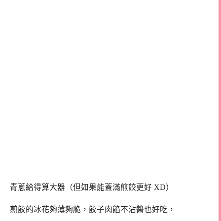
青蔥給得算大器（但如果能蓋滿煎餃更好 XD）
煎餃的冰花夠薄夠脆，餃子肉餡不沾醬也好吃，