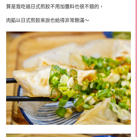
算是我吃過日式煎餃不用加醬料也很不錯的，
肉餡以日式煎餃來說也給得非常飽滿～