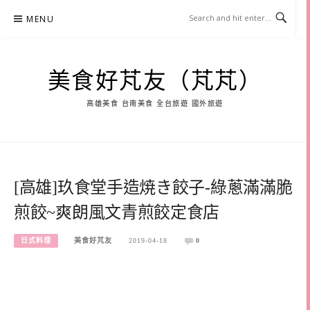
Skip
MENU
to
content
美食好芃友（芃芃）
高雄美食 台南美食 全台旅遊 國外旅遊
[高雄]玖食堂手造焼き餃子-綠蔥滿滿脆
煎餃~爽朗風文青煎餃定食店
日式料理
美食好芃友
2019-04-18
0