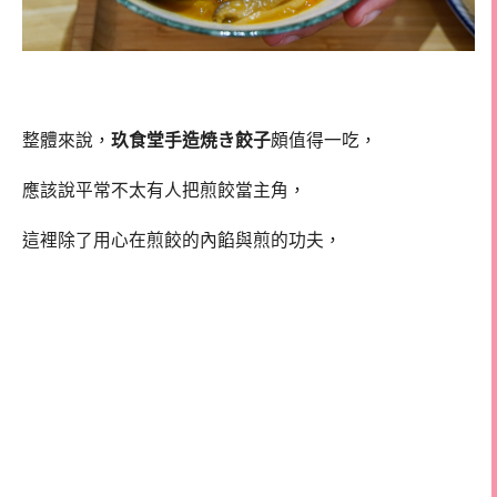
整體來說，
玖食堂手造焼き餃子
頗值得一吃，
應該說平常不太有人把煎餃當主角，
這裡除了用心在煎餃的內餡與煎的功夫，