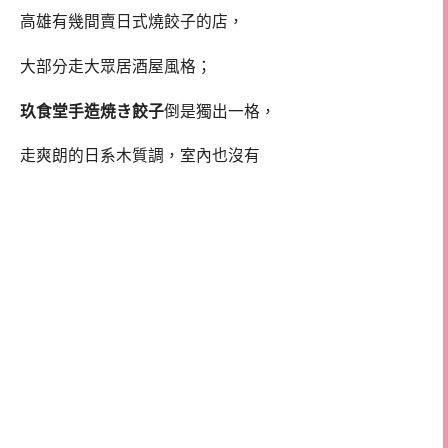
高雄有幾間賣日式燒餃子的店，
大部分走大眾居酒屋風格；
玖食堂手造焼き餃子
倒是獨出一格，
走爽朗的日系木質調，室內也沒有