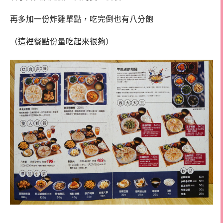
再多加一份炸雞單點，吃完倒也有八分飽
（這裡餐點份量吃起來很夠）