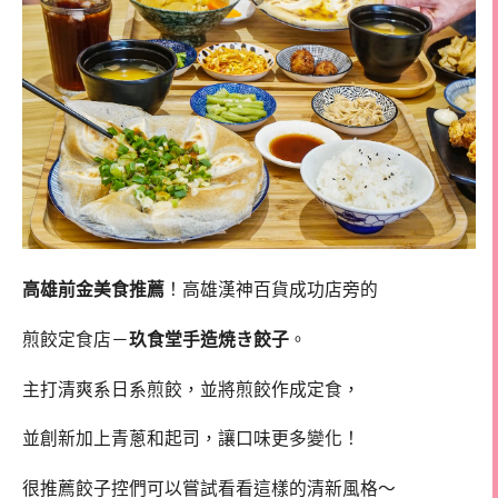
高雄前金美食推薦
！高雄漢神百貨成功店旁的
煎餃定食店－
玖食堂手造焼き餃子
。
主打清爽系日系煎餃，並將煎餃作成定食，
並創新加上青蔥和起司，讓口味更多變化！
很推薦餃子控們可以嘗試看看這樣的清新風格～