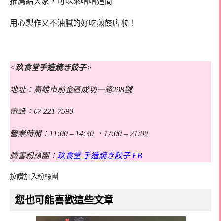
推薦給大家，可以來嚐嚐這間
用心製作又不油膩的好吃煎餃店啦！
<
玖食堂手造焼き餃子
>
地址：高雄市前金區成功一路298號
電話：07 221 7590
營業時間：11:00 – 14:30 、17:00 – 21:00
臉書粉絲團：
玖食堂 手造焼き餃子 FB
按讚加入粉絲團
您也可能喜歡這些文章