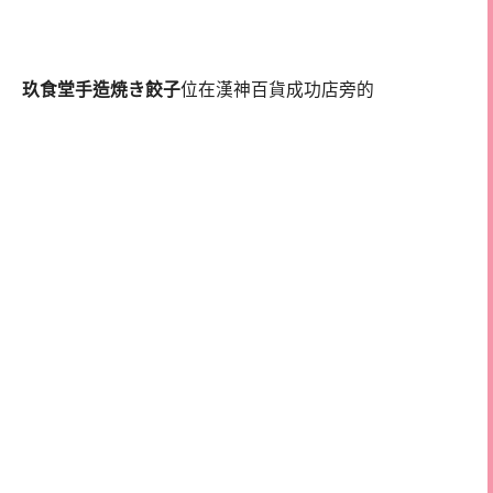
玖食堂手造焼き餃子
位在漢神百貨成功店旁的