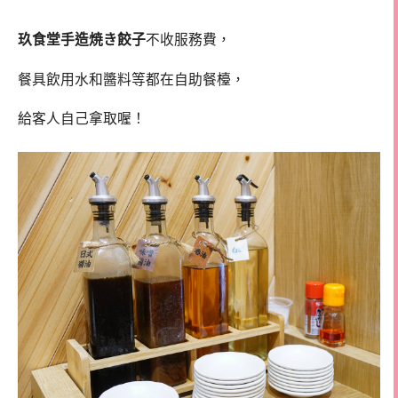
玖食堂手造焼き餃子
不收服務費，
餐具飲用水和醬料等都在自助餐檯，
給客人自己拿取喔！