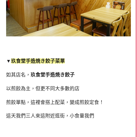
▼
玖食堂手造焼き餃子菜單
如其店名，
玖食堂手造焼き餃子
以煎餃為主，但更不同大多數的店
煎餃單點，這裡會搭上配菜，變成煎餃定食！
這天我們三人來這附近逛街，小食量我們