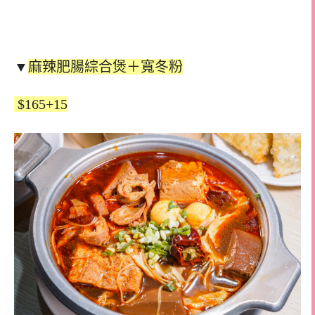
▼
麻辣肥腸綜合煲＋寬冬粉
$165+15