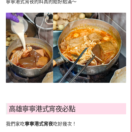
寧寧港式宵夜的料真的給好給滿～
高雄寧寧港式宵夜必點
我們家吃
寧寧港式宵夜
吃好幾次！