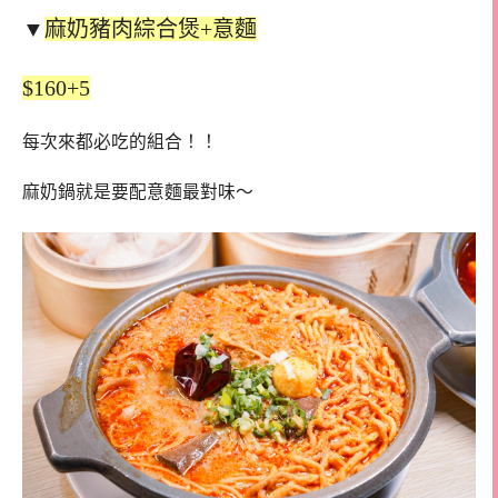
▼
麻奶豬肉綜合煲+意麵
$160+5
每次來都必吃的組合！！
麻奶鍋就是要配意麵最對味～