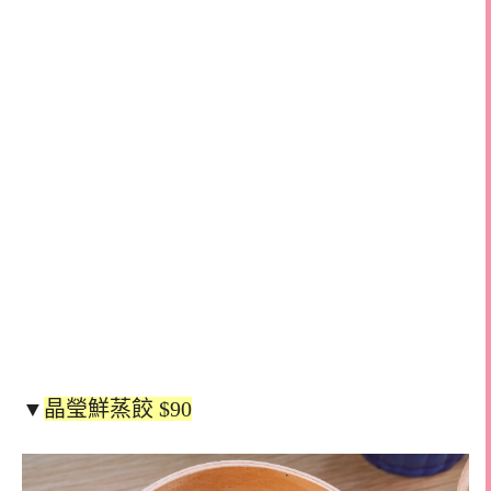
▼
晶瑩鮮蒸餃 $90