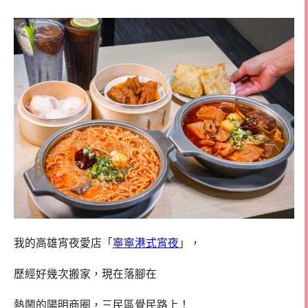
我的高雄宵夜愛店「
寧寧港式宵夜
」，
歷經好幾次搬家，現在落腳在
熱鬧的陽明商圈，三民區覺民路上！