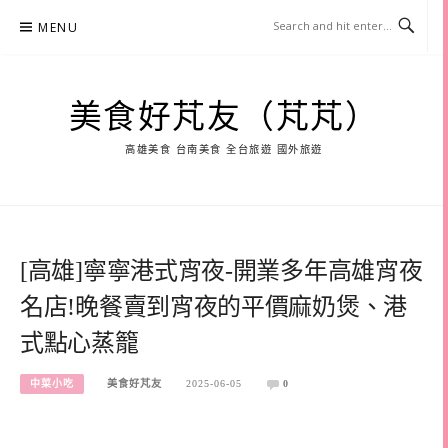
Skip
MENU
to
content
美食好芃友（芃芃）
高雄美食 台南美食 全台旅遊 國外旅遊
[高雄]寧寧港式宵夜-開業多年高雄宵夜
名店!晚餐賣到宵夜的平價麻奶煲、港
式點心蒸籠
中菜小吃
美食好芃友
2025-06-05
0