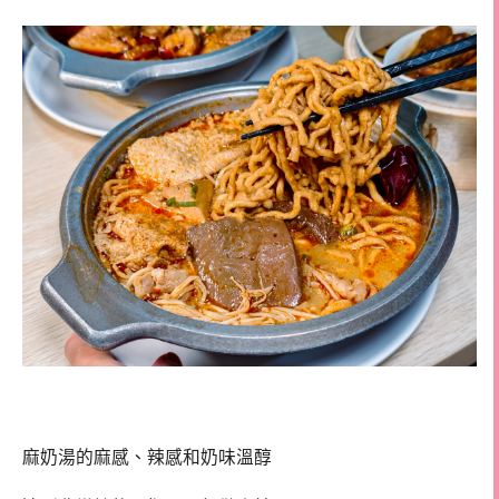
麻奶湯的麻感、辣感和奶味溫醇