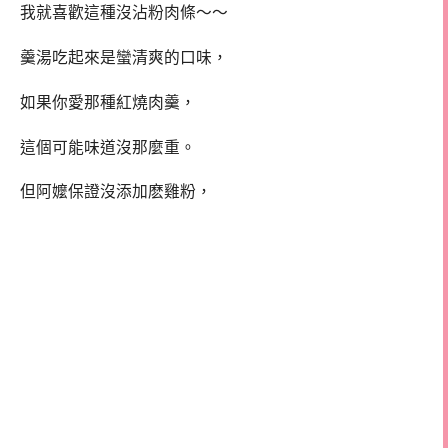
我就喜歡這種沒沾粉肉條～～
羹湯吃起來是蠻清爽的口味，
如果你愛那種紅燒肉羹，
這個可能味道沒那麼重。
但阿嬤保證沒添加麽雞粉，