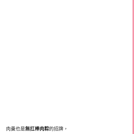
肉羹也是
無扛棒肉粽
的招牌，