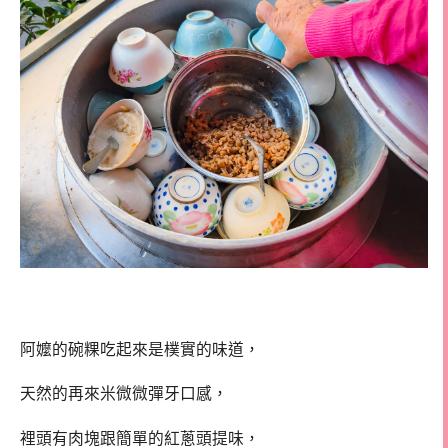
阿嬤的碗粿吃起來是樸實的味道，
天然的再來米微微彈牙口感，
裡頭有肉塊跟簡單的紅蔥頭提味，