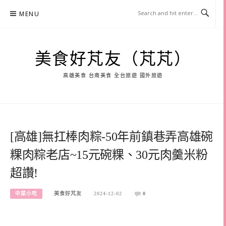
Skip
MENU
to
content
美食好芃友（芃芃）
高雄美食 台南美食 全台旅遊 國外旅遊
[高雄]無扛棒肉粽-50年前鎮巷弄高雄碗
粿肉粽老店~15元碗粿、30元肉羹米粉
超讚!
中菜小吃
美食好芃友
2024-12-02
0