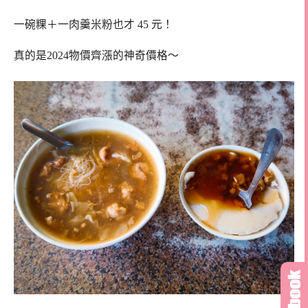
一碗粿＋一肉羹米粉也才 45 元！
真的是2024物價齊漲的神奇價格～