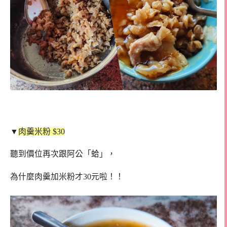
▼
肉羹米粉 $30
聽到價位再次跟阿公「蛤」，
為什麼肉羹加米粉才30元啦！！