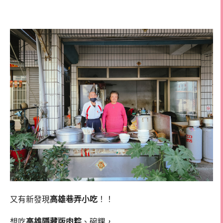
高雄碗粿
又有新發現
高雄巷弄小吃
！！
想吃
高雄隱藏版肉粽
、碗粿，