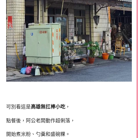
可別看這是
高雄無扛棒小吃
，
點餐後，阿公老闆動作超俐落，
開始煮米粉、勺羹和盛碗粿。