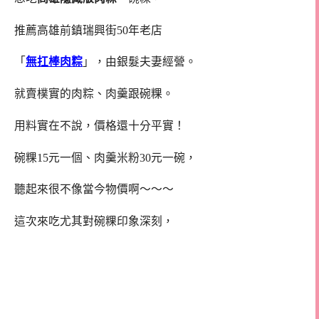
推薦高雄前鎮瑞興街50年老店
「
無扛棒肉粽
」，由銀髮夫妻經營。
就賣樸實的肉粽、肉羹跟碗粿。
用料實在不說，價格還十分平實！
碗粿15元一個、肉羹米粉30元一碗，
聽起來很不像當今物價啊～～～
這次來吃尤其對碗粿印象深刻，