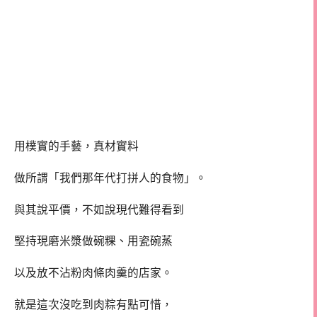
用樸實的手藝，真材實料
做所謂「我們那年代打拼人的食物」。
與其說平價，不如說現代難得看到
堅持現磨米漿做碗粿、用瓷碗蒸
以及放不沾粉肉條肉羹的店家。
就是這次沒吃到肉粽有點可惜，