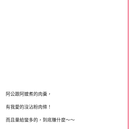
阿公跟阿嬤煮的肉羹，
有我愛的沒沾粉肉條！
而且量給蠻多的，到底賺什麼～～