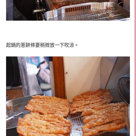
起鍋的蔥餅條要稍微放一下吹涼。