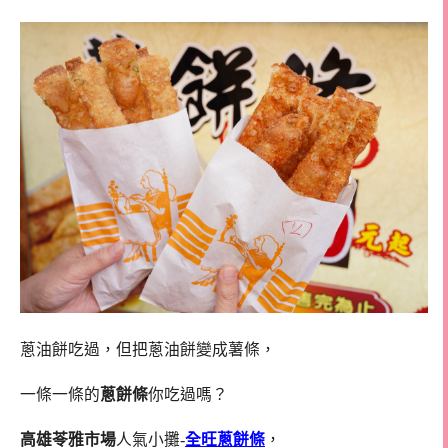
蔥油餅吃過，但把蔥油餅變成薯條，
一條一條的
蔥餅條
你吃過嗎？
高雄苓雅市場
人氣小攤-
全旺蔥餅條
，