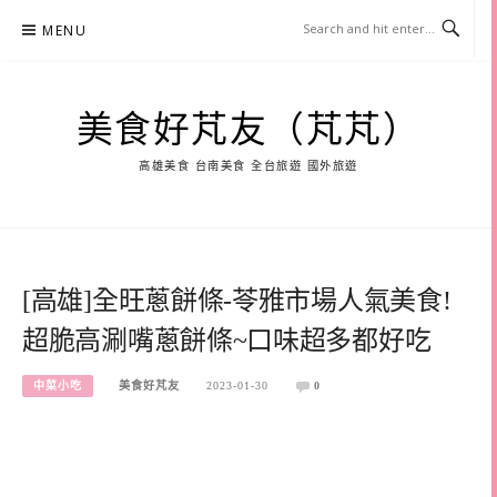
Skip
MENU
to
content
美食好芃友（芃芃）
高雄美食 台南美食 全台旅遊 國外旅遊
[高雄]全旺蔥餅條-苓雅市場人氣美食!
超脆高涮嘴蔥餅條~口味超多都好吃
中菜小吃
美食好芃友
2023-01-30
0