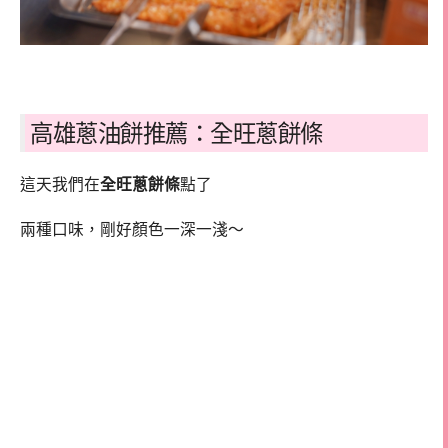
高雄蔥油餅推薦：全旺蔥餅條
這天我們在
全旺蔥餅條
點了
兩種口味，剛好顏色一深一淺～