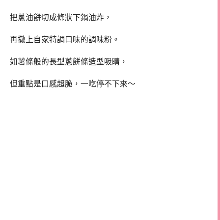
把蔥油餅切成條狀下鍋油炸，
再撒上自家特調口味的調味粉。
如薯條般的長型蔥餅條造型吸睛，
但重點是口感超脆，一吃停不下來～