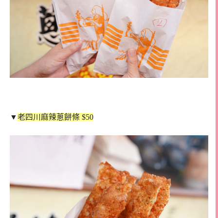
▼
老四川麻辣蔥餅條 $50