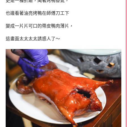
更是一種折磨，聞著烤鴨香氣，
也邊看著油亮烤鴨在師傅刀工下
變成一片片可口的帶皮鴨肉薄片，
這畫面太太太太誘惑人了～