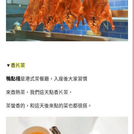
▼
香片茶
鴨點棧
是港式茶餐廳，入座後大家習慣
來壺熱茶，我們這天點香片茶，
茶蠻香的，和這天後來點的菜也都很搭。