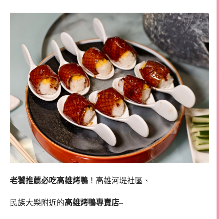
老饕推薦必吃高雄烤鴨
！高雄河堤社區、
民族大樂附近的
高雄烤鴨專賣店
–