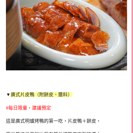
▼
廣式片皮鴨（附餅皮、醬料）
#每日限量，建議預定
這是廣式明爐烤鴨的第一吃，片皮鴨＋餅皮，