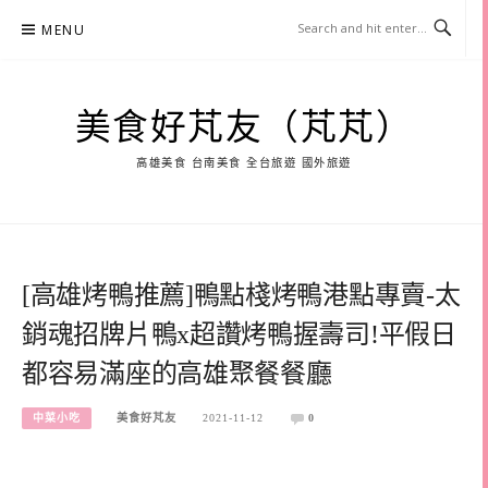
Skip
MENU
to
content
美食好芃友（芃芃）
高雄美食 台南美食 全台旅遊 國外旅遊
[高雄烤鴨推薦]鴨點棧烤鴨港點專賣-太
銷魂招牌片鴨x超讚烤鴨握壽司!平假日
都容易滿座的高雄聚餐餐廳
中菜小吃
美食好芃友
2021-11-12
0