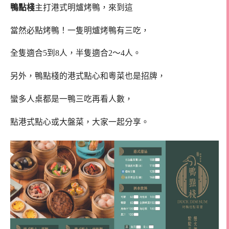
鴨點棧
主打港式明爐烤鴨，來到這
當然必點烤鴨！一隻明爐烤鴨有三吃，
全隻適合5到8人，半隻適合2～4人。
另外，鴨點棧的港式點心和粵菜也是招牌，
蠻多人桌都是一鴨三吃再看人數，
點港式點心或大盤菜，大家一起分享。