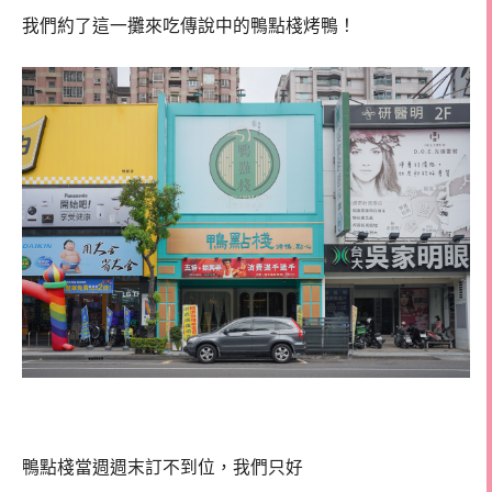
我們約了這一攤來吃傳說中的鴨點棧烤鴨！
鴨點棧當週週末訂不到位，我們只好