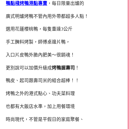
鴨點棧烤鴨港點專賣
，每日限量出爐的
廣式明爐烤鴨不管內用外帶都超多人點！
選用花蓮櫻桃鴨，每隻重達3公斤
手工醃料烤製，師傅桌邊片鴨，
入口片皮鴨外脆內肥美～很銷魂！
更別說可以加價升級成
烤鴨握壽司
！
鴨皮、起司跟壽司米的組合超棒！！
烤鴨之外的港式點心、功夫菜料理
也都有大飯店水準，加上用餐環境
時尚現代，不管是平假日的家庭聚餐、