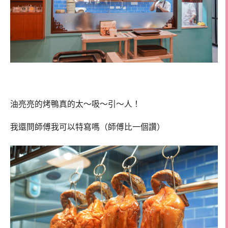
油亮亮的烤鴨真的太～吸～引～人！
我還問師傅我可以特寫嗎（師傅比一個讚）