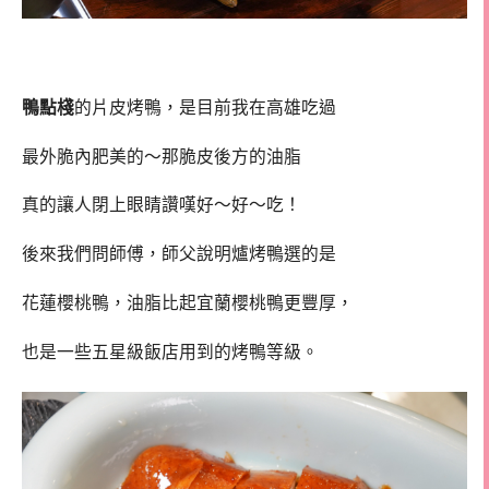
鴨點棧
的片皮烤鴨，是目前我在高雄吃過
最外脆內肥美的～那脆皮後方的油脂
真的讓人閉上眼睛讚嘆好～好～吃！
後來我們問師傅，師父說明爐烤鴨選的是
花蓮櫻桃鴨，油脂比起宜蘭櫻桃鴨更豐厚，
也是一些五星級飯店用到的烤鴨等級。