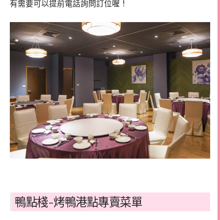
有需要可以提前電話詢問訂位喔！
鴨點棧-烤鴨港點專賣菜單