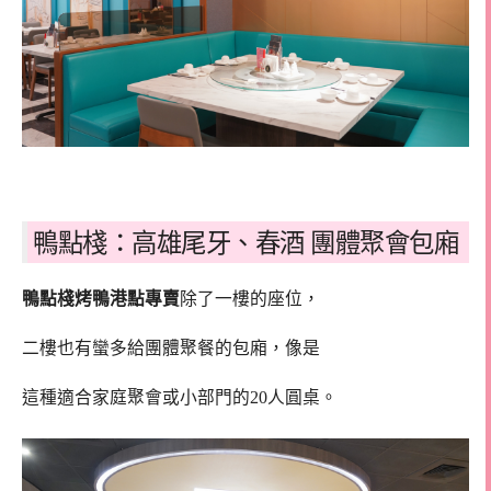
鴨點棧：高雄尾牙、春酒 團體聚會包廂
鴨點棧烤鴨港點專賣
除了一樓的座位，
二樓也有蠻多給團體聚餐的包廂，像是
這種適合家庭聚會或小部門的20人圓桌。