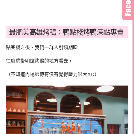
最肥美高雄烤鴨：鴨點棧烤鴨港點專賣
點完餐之後，我們一群人引頸期盼
往廚房掛明爐烤鴨的地方看去，
（不知道內場師傅有沒有覺得壓力很大XD）