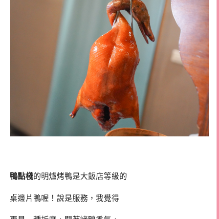
鴨點棧
的明爐烤鴨是大飯店等級的
桌邊片鴨喔！說是服務，我覺得