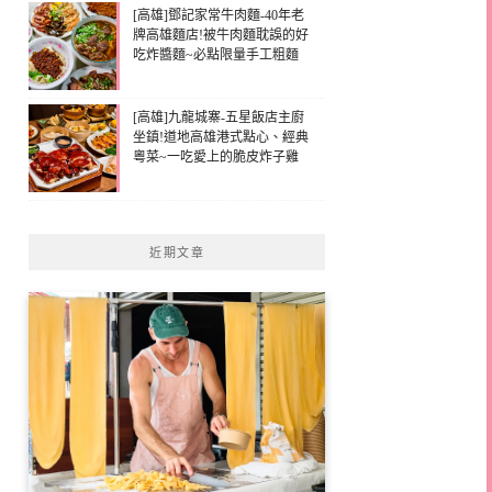
[高雄]鄧記家常牛肉麵-40年老
牌高雄麵店!被牛肉麵耽誤的好
吃炸醬麵~必點限量手工粗麵
[高雄]九龍城寨-五星飯店主廚
坐鎮!道地高雄港式點心、經典
粵菜~一吃愛上的脆皮炸子雞
近期文章