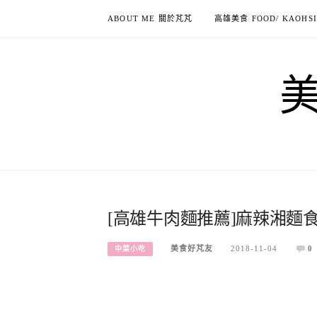
Skip
ABOUT ME 關於芃芃
高雄美食 FOOD/ KAOHS
to
content
[高雄牛肉麵推薦]麻辣湘麵
美食好芃友
2018-11-04
0
中菜小吃