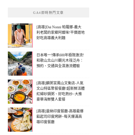
GA4即時熱門文章
[高雄]Dai Nonni 帕羅娜-義大
利老闆的家鄉阿嬤味!平價道地
好吃高雄義大利麵
日本唯一!傳承600年極限激流!
和歌山北山川觀光木筏泛舟：
預約、交通與全濕激流體驗
[高雄]麟粥宮鳳山文衡店-人氣
文山特區聚餐餐廳!超新鮮活體
紅蟳砂鍋粥、好吃熱炒~大推
豪華海鮮雙人套餐
[高雄]曼納印度餐廳-高雄最爆
餡起司印度烤餅~每天爆滿高
雄印度餐廳