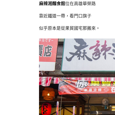
麻辣湘麵食館
位在高雄華榮路
靠近鐵道一帶，看門口旗子
似乎原本是從果貿國宅那搬來。