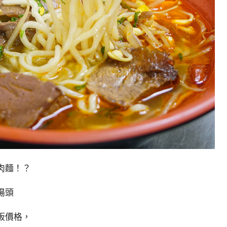
肉麵！？
湯頭
板價格，