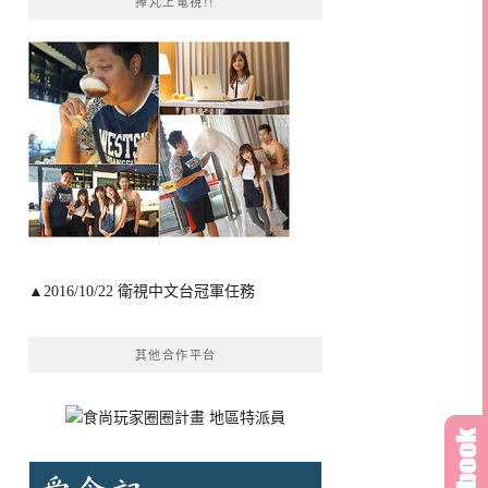
捧芃上電視!!
▲2016/10/22 衛視中文台冠軍任務
其他合作平台