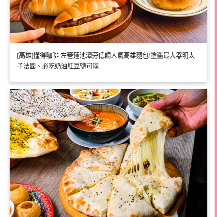
[高雄]懂得咖啡-左營蓮池潭旁低調人氣高雄麵包!塗醬最大器明太
子法國、必吃奶油紅豆鹽可頌