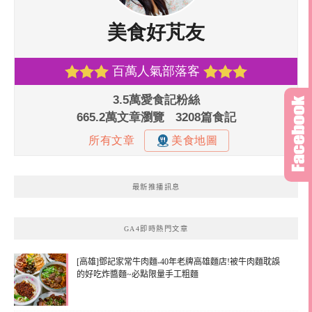
最新推播訊息
GA4即時熱門文章
[高雄]鄧記家常牛肉麵-40年老牌高雄麵店!被牛肉麵耽誤
的好吃炸醬麵~必點限量手工粗麵