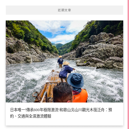
近期文章
日本唯一!傳承600年極限激流!和歌山北山川觀光木筏泛舟：預
約、交通與全濕激流體驗