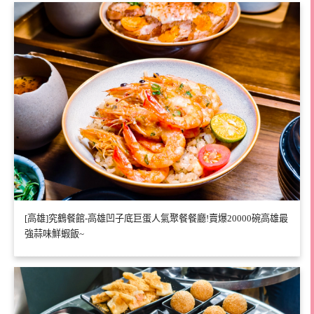
[高雄]究鶴餐館-高雄凹子底巨蛋人氣聚餐餐廳!賣爆20000碗高雄最
強蒜味鮮蝦飯~