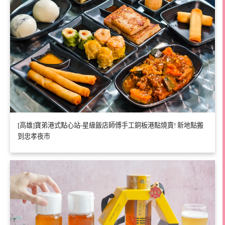
[高雄]寶弟港式點心站-星級飯店師傅手工銅板港點燒賣! 新地點搬
到忠孝夜市