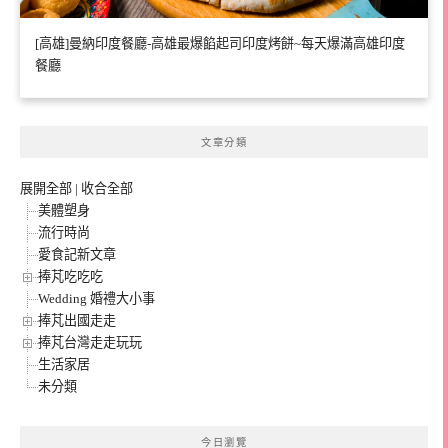
[高雄]曼納印度餐廳-高雄最爆餡起司印度烤餅~每天爆滿高雄印度
餐廳
文章分類
展開全部
|
收合全部
美體塑身
流行時尚
愛食記新文章
捧芃吃吃吃
Wedding 婚禮大小事
捧芃出國走走
捧芃台灣走走玩玩
生活家居
未分類
今日瀏覽