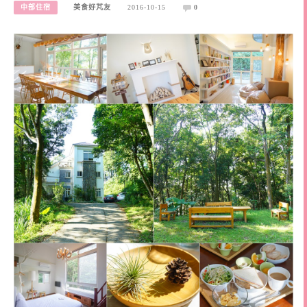
中部住宿
美食好芃友
2016-10-15
0