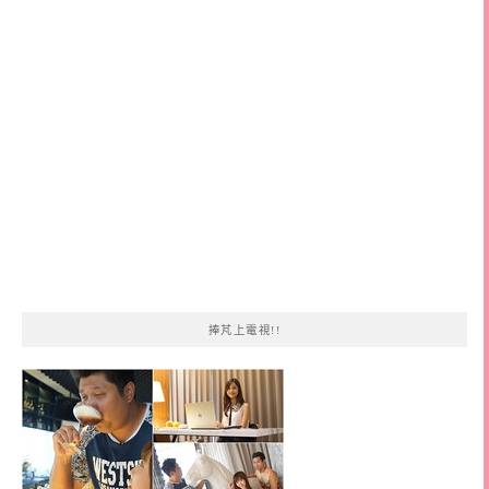
鍵
字:
捧芃上電視!!