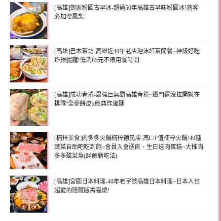
[高雄]鄭家粉圓古早冰-超過50年高雄古早味粉圓冰!熟客
必加蜜鳳梨
[高雄]巴木茶坊-高雄近40年老店泡沫紅茶簡餐~神級好吃
炸雞腿麵!低消85元不限用餐時間
[高雄]成功春捲-最強巨無霸高雄春捲~鐵門還沒拉開就在
排隊!全麥餅皮x經典炸蛋酥
[楠梓美食]肉多多火鍋楠梓德民店-高C/P值楠梓火鍋!40種
蔬菜自助吧吃到飽~會員入會送肉、生日送肉蛋糕~大推肉
多多酸菜魚(詳解新吃法)
[高雄]宮圓日本料理-40年老字號高雄日本料理~日本人也
超愛的隱藏版壽喜燒!