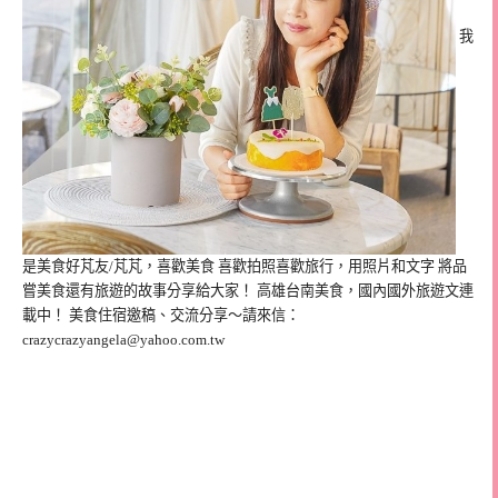
我
是美食好芃友/芃芃，喜歡美食 喜歡拍照喜歡旅行，用照片和文字 將品
嘗美食還有旅遊的故事分享給大家！ 高雄台南美食，國內國外旅遊文連
載中！ 美食住宿邀稿、交流分享～請來信：
crazycrazyangela@yahoo.com.tw