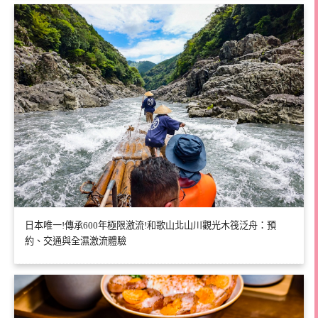
日本唯一!傳承600年極限激流!和歌山北山川觀光木筏泛舟：預
約、交通與全濕激流體驗