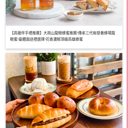
【高雄伴手禮推薦】大崗山龍眼蜂蜜推薦!傳承三代裕發養蜂場龍
眼蜜!最體面送禮選擇!花香濃郁頂級高雄蜂蜜