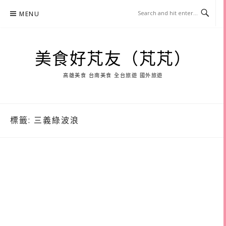
Skip
MENU
to
content
美食好芃友（芃芃）
高雄美食 台南美食 全台旅遊 國外旅遊
標籤:
三義綠波浪