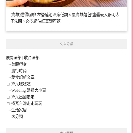
[高雄]懂得咖啡-左營蓮池潭旁低調人氣高雄麵包!塗醬最大器明太
子法國、必吃奶油紅豆鹽可頌
文章分類
展開全部
|
收合全部
美體塑身
流行時尚
愛食記新文章
捧芃吃吃吃
Wedding 婚禮大小事
捧芃出國走走
捧芃台灣走走玩玩
生活家居
未分類