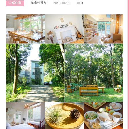
中部住宿
美食好芃友
2016-10-15
0