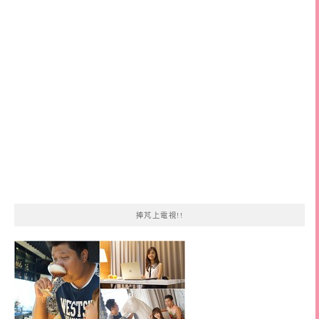
鍵
字:
捧芃上電視!!