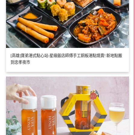
[高雄]寶弟港式點心站-星級飯店師傅手工銅板港點燒賣! 新地點搬
到忠孝夜市