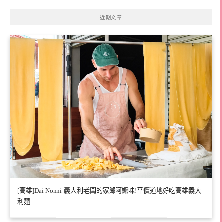
近期文章
[高雄]Dai Nonni-義大利老闆的家鄉阿嬤味!平價道地好吃高雄義大
利麵