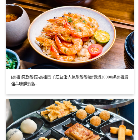
[高雄]究鶴餐館-高雄凹子底巨蛋人氣聚餐餐廳!賣爆20000碗高雄最
強蒜味鮮蝦飯~