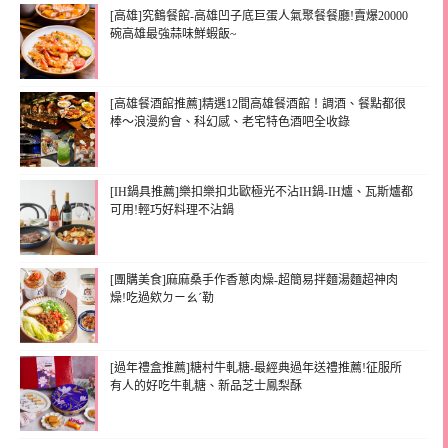
[高雄]究鶴餐館-高雄凹子底巨蛋人氣聚餐餐廳!賣爆20000
碗高雄最強蒜味鮮蝦飯~
[高雄餐酒館推薦]精選12間高雄餐酒館！調酒、餐點都很
棒～浪漫約會、科幻感、老宅特色酒吧全收錄
[IH鍋具推薦]樂扣樂扣北歐極光不沾IH鍋-IH爐、瓦斯爐都
可用!輕巧好料理不沾鍋
[團購美食]麻麻桑手作香蔥肉燥-超簡易拌麵湯麵超神肉
燥!吃過欸ㄉㄧㄠˊ勒
[過年禮盒推薦]糖村牛軋糖-最經典過年送禮推薦!征服所
有人的好吃牛軋糖、新品芝士鳳梨酥