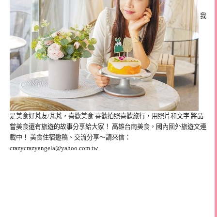
我
是美食好芃友/芃芃，喜歡美食 喜歡拍照喜歡旅行，用照片和文字 將品
嘗美食還有旅遊的故事分享給大家！ 高雄台南美食，國內國外旅遊文連
載中！ 美食住宿邀稿、交流分享～請來信：
crazycrazyangela@yahoo.com.tw