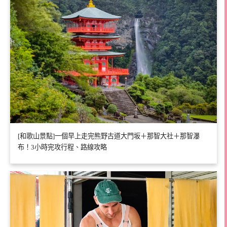
[和歌山景點]一個早上走完熊野古道大門坂＋那智大社＋那智瀑
布！3小時完攻行程、路線攻略