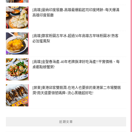
[高雄]曼納印度餐廳-高雄最爆餡起司印度烤餅~每天爆滿
高雄印度餐廳
[高雄]鄭家粉圓古早冰-超過50年高雄古早味粉圓冰!熟客
必加蜜鳳梨
[高雄]金聖春海產-40年老牌旗津好吃海產!!平實價格、每
桌都點螃蟹粥!
[屏東]東港邱家雙糕潤-在地人也要排的東港第二市場雙糕
潤!雨天還要領號碼牌~流心黑糖超好吃!
近期文章