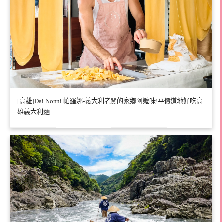
[高雄]Dai Nonni 帕羅娜-義大利老闆的家鄉阿嬤味!平價道地好吃高
雄義大利麵