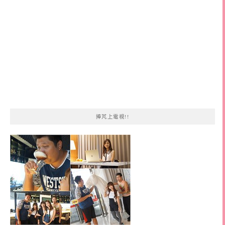
捧芃上電視!!