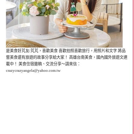
是美食好芃友/芃芃，喜歡美食 喜歡拍照喜歡旅行，用照片和文字 將品
嘗美食還有旅遊的故事分享給大家！ 高雄台南美食，國內國外旅遊文連
載中！ 美食住宿邀稿、交流分享～請來信：
crazycrazyangela@yahoo.com.tw