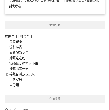
[高雄]寶弟港式點心站-星級飯店師傅手工銅板港點燒賣! 新地點搬
到忠孝夜市
文章分類
展開全部
|
收合全部
美體塑身
流行時尚
愛食記新文章
捧芃吃吃吃
Wedding 婚禮大小事
捧芃出國走走
捧芃台灣走走玩玩
生活家居
未分類
今日瀏覽