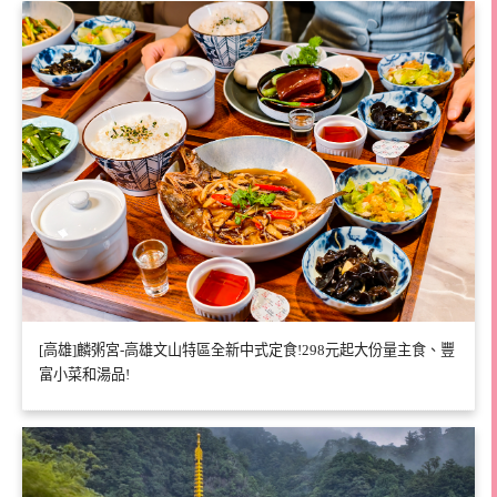
[高雄]麟粥宮-高雄文山特區全新中式定食!298元起大份量主食、豐
富小菜和湯品!