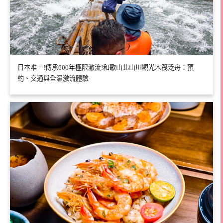
日本唯一!傳承600年極限激流!和歌山北山川觀光木筏泛舟：預
約、交通與全濕激流體驗