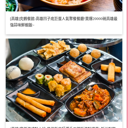
[高雄]究鶴餐館-高雄凹子底巨蛋人氣聚餐餐廳!賣爆20000碗高雄最
強蒜味鮮蝦飯~