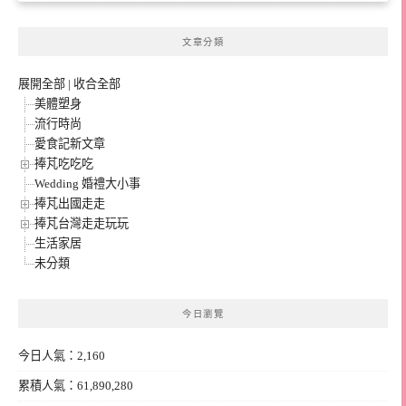
文章分類
展開全部
|
收合全部
美體塑身
流行時尚
愛食記新文章
捧芃吃吃吃
Wedding 婚禮大小事
捧芃出國走走
捧芃台灣走走玩玩
生活家居
未分類
今日瀏覽
今日人氣：2,160
累積人氣：61,890,280