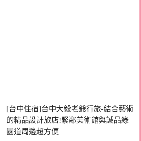
[台中住宿]台中大毅老爺行旅-結合藝術
的精品設計旅店!緊鄰美術館與誠品綠
園道周邊超方便