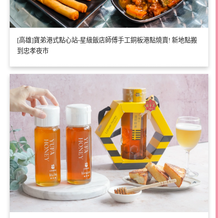
[高雄]寶弟港式點心站-星級飯店師傅手工銅板港點燒賣! 新地點搬
到忠孝夜市