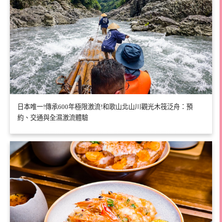
日本唯一!傳承600年極限激流!和歌山北山川觀光木筏泛舟：預
約、交通與全濕激流體驗