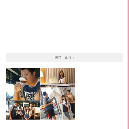
捧芃上電視!!