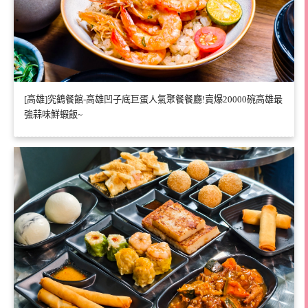
[高雄]究鶴餐館-高雄凹子底巨蛋人氣聚餐餐廳!賣爆20000碗高雄最
強蒜味鮮蝦飯~