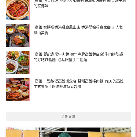
[高雄]旭日料理-不到500元!鰻魚超滿現烤鰻魚飯!日籍主廚
的家鄉味
[高雄]智勝所香港餐廳鳳山店-香港闆娘樸實家鄉味!人氣
鳳山美食~
[高雄]鄧記家常牛肉麵-40年老牌高雄麵店!被牛肉麵耽誤
的好吃炸醬麵~必點限量手工粗麵
[高雄]一點散漫高雄概念店-最潮高雄控肉飯!有DJ的高雄
中式餐館！咚滋咚滋氣氛超嗨
近期文章