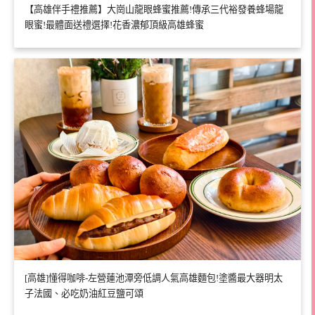
【高雄伴手禮推薦】大崗山龍眼蜂蜜推薦!傳承三代裕發養蜂場龍
眼蜜!最體面送禮選擇!花香濃郁頂級高雄蜂蜜
[高雄]懂得咖啡-左營蓮池潭旁低調人氣高雄麵包!塗醬最大器明太
子法國、必吃奶油紅豆鹽可頌