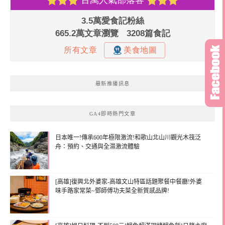
最新推播訊息
GA4即時熱門文章
日本唯一!傳承600年極限激流!和歌山北山川觀光木筏泛
舟：預約、交通與全濕激流體驗
[高雄]復興北外婆家-高雄文山特區話題聚餐中餐廳!外婆
味手路家常菜~鄧師傅功夫菜全新質感品牌!