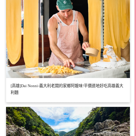
[高雄]Dai Nonni-義大利老闆的家鄉阿嬤味!平價道地好吃高雄義大
利麵