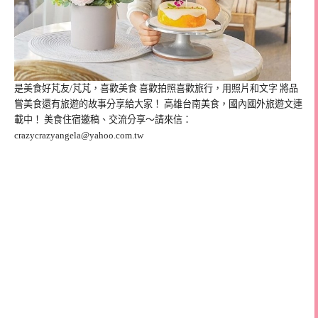
是美食好芃友/芃芃，喜歡美食 喜歡拍照喜歡旅行，用照片和文字 將品
嘗美食還有旅遊的故事分享給大家！ 高雄台南美食，國內國外旅遊文連
載中！ 美食住宿邀稿、交流分享～請來信：
crazycrazyangela@yahoo.com.tw