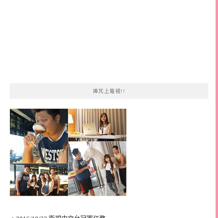
捧芃上電視!!