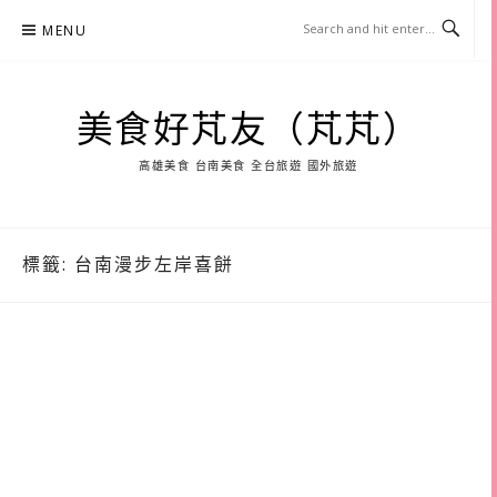
Skip
MENU
to
content
美食好芃友（芃芃）
高雄美食 台南美食 全台旅遊 國外旅遊
標籤:
台南漫步左岸喜餅