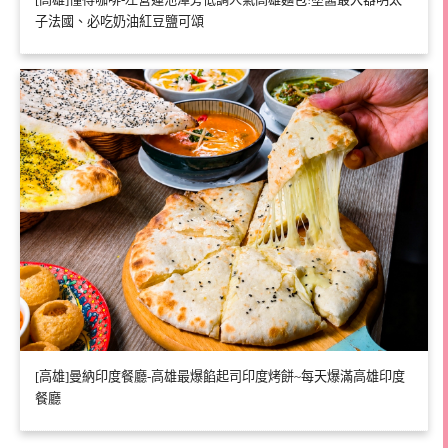
子法國、必吃奶油紅豆鹽可頌
[高雄]曼納印度餐廳-高雄最爆餡起司印度烤餅~每天爆滿高雄印度
餐廳