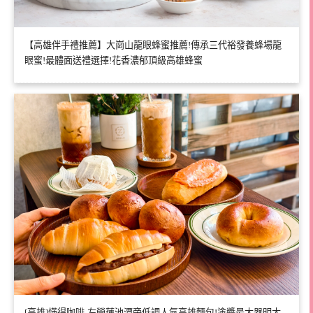
【高雄伴手禮推薦】大崗山龍眼蜂蜜推薦!傳承三代裕發養蜂場龍
眼蜜!最體面送禮選擇!花香濃郁頂級高雄蜂蜜
[高雄]懂得咖啡-左營蓮池潭旁低調人氣高雄麵包!塗醬最大器明太