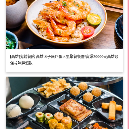
[高雄]究鶴餐館-高雄凹子底巨蛋人氣聚餐餐廳!賣爆20000碗高雄最
強蒜味鮮蝦飯~