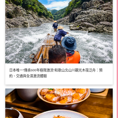
日本唯一!傳承600年極限激流!和歌山北山川觀光木筏泛舟：預
約、交通與全濕激流體驗