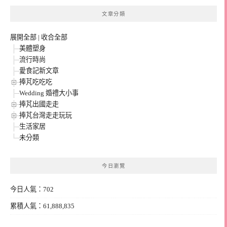
文章分類
展開全部
|
收合全部
美體塑身
流行時尚
愛食記新文章
捧芃吃吃吃
Wedding 婚禮大小事
捧芃出國走走
捧芃台灣走走玩玩
生活家居
未分類
今日瀏覽
今日人氣：702
累積人氣：61,888,835