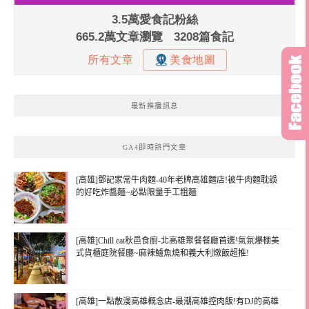
最新推播訊息
GA4即時熱門文章
[高雄]鄧記家常牛肉麵-40年老牌高雄麵店!被牛肉麵耽誤
的好吃炸醬麵~必點限量手工粗麵
[高雄]Chill eat秋邑食廚-北高雄聚餐餐廳首選!氣氛爆棚美
式貨櫃庭院餐廳~麻辣鱸魚燒和義大利燉飯超推!
[高雄]一點散漫高雄概念店-最潮高雄控肉飯!有DJ的高雄