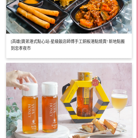
[高雄]寶弟港式點心站-星級飯店師傅手工銅板港點燒賣! 新地點搬
到忠孝夜市