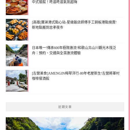
中式餐館！咚滋咚滋氣氛超嗨
[高雄]寶弟港式點心站-星級飯店師傅手工銅板港點燒賣!
新地點搬到忠孝夜市
日本唯一!傳承600年極限激流!和歌山北山川觀光木筏泛
舟：預約、交通與全濕激流體驗
[左營美食]AMENGIN梅琴洋行-80年老屋新生!左營將軍村
咖啡餐酒館
近期文章