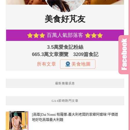
最新推播訊息
GA4即時熱門文章
[高雄]Dai Nonni 帕羅娜-義大利老闆的家鄉阿嬤味!平價道
地好吃高雄義大利麵