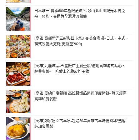
日本唯一!傳承600年極限激流!和歌山北山川觀光木筏泛
舟：預約、交通與全濕激流體驗
[高雄]高鐵新光三越彩虹市集3-4F美食廣場~日式、中式、
韓式餐廳大蒐羅(更新至2020)
[高雄]九龍城寨-五星飯店主廚坐鎮!道地高雄港式點心、
經典粵菜~一吃愛上的脆皮炸子雞
[高雄]曼納印度餐廳-高雄最爆餡起司印度烤餅~每天爆滿
高雄印度餐廳
[高雄]鄭家粉圓古早冰-超過50年高雄古早味粉圓冰!熟客
必加蜜鳳梨