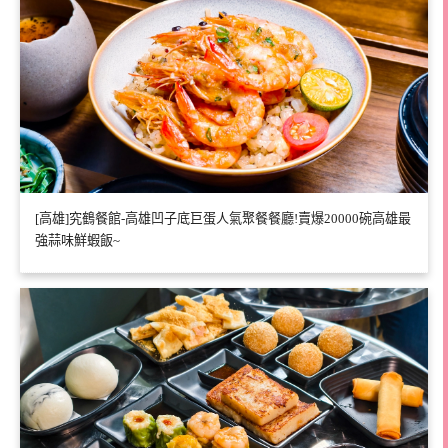
[高雄]究鶴餐館-高雄凹子底巨蛋人氣聚餐餐廳!賣爆20000碗高雄最
強蒜味鮮蝦飯~