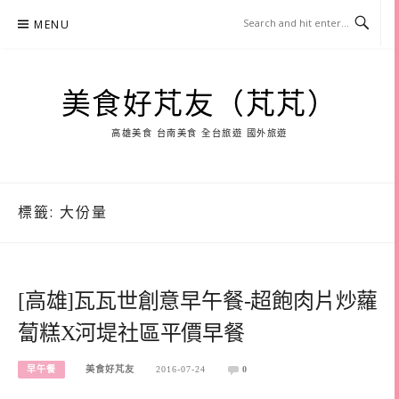
Skip
MENU
to
content
美食好芃友（芃芃）
高雄美食 台南美食 全台旅遊 國外旅遊
標籤:
大份量
[高雄]瓦瓦世創意早午餐-超飽肉片炒蘿
蔔糕X河堤社區平價早餐
早午餐
美食好芃友
2016-07-24
0