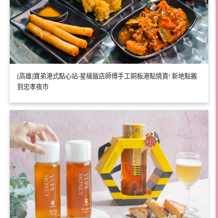
[高雄]寶弟港式點心站-星級飯店師傅手工銅板港點燒賣! 新地點搬
到忠孝夜市