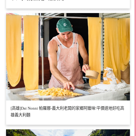
[高雄]Dai Nonni 帕羅娜-義大利老闆的家鄉阿嬤味!平價道地好吃高
雄義大利麵