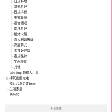
日式料理
其他料理
西式排餐
美式餐廳
複合酒吧
南洋料理
燒烤火鍋
義大利麵披薩
高麗韓式
素食好健康
泰式酸辣
宅配美食
其他
Wedding 婚禮大小事
捧芃出國走走
捧芃台灣走走玩玩
生活家居
未分類
今日瀏覽