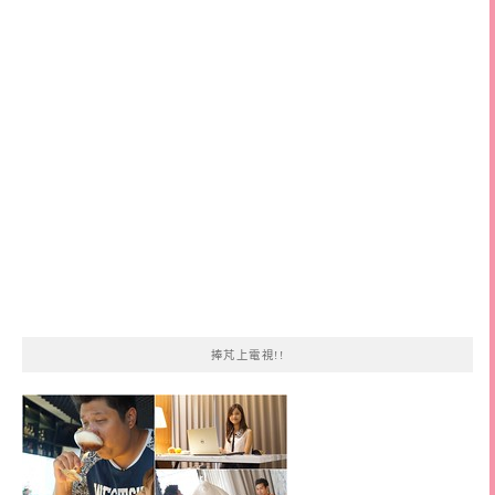
鍵
字:
捧芃上電視!!