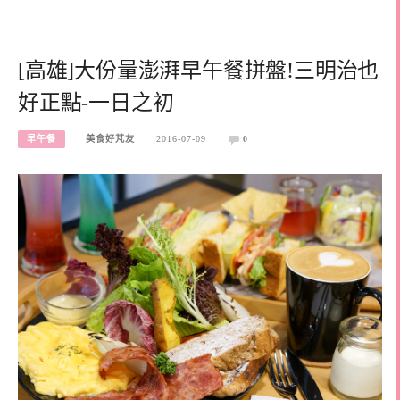
[高雄]大份量澎湃早午餐拼盤!三明治也
好正點-一日之初
早午餐
美食好芃友
2016-07-09
0