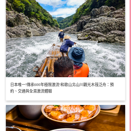
日本唯一!傳承600年極限激流!和歌山北山川觀光木筏泛舟：預
約、交通與全濕激流體驗