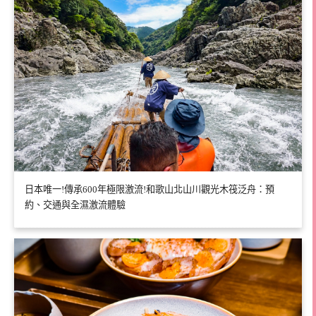
日本唯一!傳承600年極限激流!和歌山北山川觀光木筏泛舟：預
約、交通與全濕激流體驗