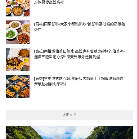
班族最愛高雄宵夜
[高雄]雨果咖啡-大家來都點熱炒?被咖啡宴耽誤的高雄熱
炒店
[高雄]內惟嫩仙草仙草冰-高雄也有仙草冰磚刨的仙草冰~
滿滿五種料透心涼!!每天外帶外送排到爆
[高雄]寶弟港式點心站-星級飯店師傅手工銅板港點燒賣!
新地點搬到忠孝夜市
近期文章