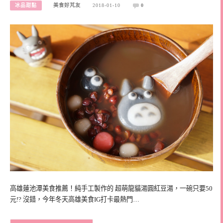
冰品甜點
美食好芃友
2018-01-10
0
高雄蓮池潭美食推薦！純手工製作的 超萌龍貓湯圓紅豆湯，一碗只要50
元!? 沒錯，今年冬天高雄美食IG打卡最熱門…