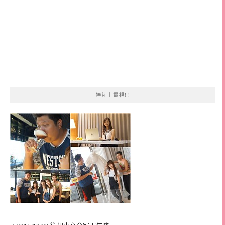
捧芃上電視!!