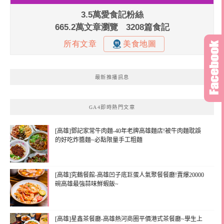
最新推播訊息
GA4即時熱門文章
[高雄]鄧記家常牛肉麵-40年老牌高雄麵店!被牛肉麵耽誤
的好吃炸醬麵~必點限量手工粗麵
[高雄]究鶴餐館-高雄凹子底巨蛋人氣聚餐餐廳!賣爆20000
碗高雄最強蒜味鮮蝦飯~
[高雄]星鑫茶餐廳-高雄熱河商圈平價港式茶餐廳~學生上