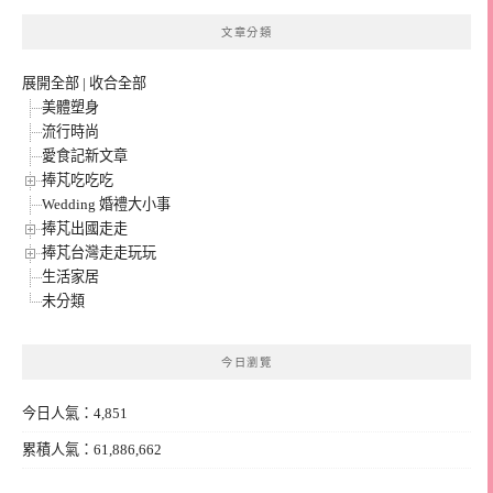
文章分類
展開全部
|
收合全部
美體塑身
流行時尚
愛食記新文章
捧芃吃吃吃
Wedding 婚禮大小事
捧芃出國走走
捧芃台灣走走玩玩
生活家居
未分類
今日瀏覽
今日人氣：4,851
累積人氣：61,886,662