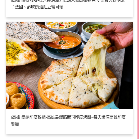
[高雄]懂得咖啡-左營蓮池潭旁低調人氣高雄麵包!塗醬最大器明太
子法國、必吃奶油紅豆鹽可頌
[高雄]曼納印度餐廳-高雄最爆餡起司印度烤餅~每天爆滿高雄印度
餐廳