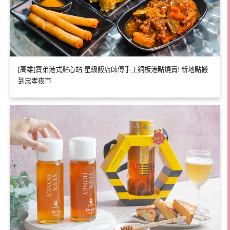
[高雄]寶弟港式點心站-星級飯店師傅手工銅板港點燒賣! 新地點搬
到忠孝夜市