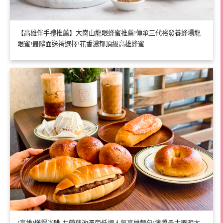
【高雄伴手禮推薦】大崗山龍眼蜂蜜推薦!傳承三代裕發養蜂場龍
眼蜜!最體面送禮選擇!花香濃郁頂級高雄蜂蜜