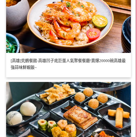
[高雄]究鶴餐館-高雄凹子底巨蛋人氣聚餐餐廳!賣爆20000碗高雄最
強蒜味鮮蝦飯~