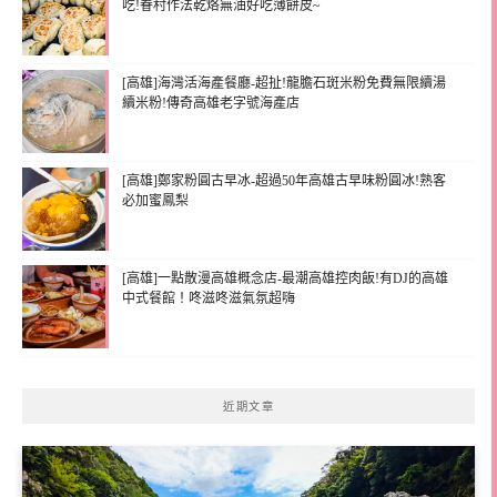
吃!眷村作法乾烙無油好吃薄餅皮~
[高雄]海灣活海產餐廳-超扯!龍膽石斑米粉免費無限續湯
續米粉!傳奇高雄老字號海產店
[高雄]鄭家粉圓古早冰-超過50年高雄古早味粉圓冰!熟客
必加蜜鳳梨
[高雄]一點散漫高雄概念店-最潮高雄控肉飯!有DJ的高雄
中式餐館！咚滋咚滋氣氛超嗨
近期文章