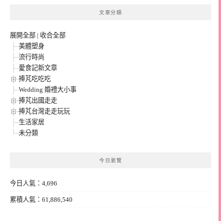
文章分類
展開全部
|
收合全部
美體塑身
流行時尚
愛食記新文章
捧芃吃吃吃
Wedding 婚禮大小事
捧芃出國走走
捧芃台灣走走玩玩
生活家居
未分類
今日瀏覽
今日人氣：4,696
累積人氣：61,886,540