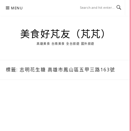
Skip
MENU
to
content
美食好芃友（芃芃）
高雄美食 台南美食 全台旅遊 國外旅遊
標籤:
志明花生糖 高雄市鳳山區五甲三路163號