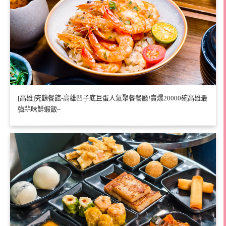
[高雄]究鶴餐館-高雄凹子底巨蛋人氣聚餐餐廳!賣爆20000碗高雄最
強蒜味鮮蝦飯~