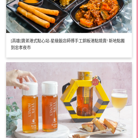
[高雄]寶弟港式點心站-星級飯店師傅手工銅板港點燒賣! 新地點搬
到忠孝夜市