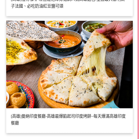
子法國、必吃奶油紅豆鹽可頌
[高雄]曼納印度餐廳-高雄最爆餡起司印度烤餅~每天爆滿高雄印度
餐廳