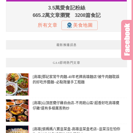
最新推播訊息
GA4即時熱門文章
[高雄]鄧記家常牛肉麵-40年老牌高雄麵店!被牛肉麵耽誤
的好吃炸醬麵~必點限量手工粗麵
[高雄]山頂居甕仔雞自由店-不用跑山區!超香好吃高雄甕
仔雞!還有多樣厲害熱炒
[高雄]張媽媽八寶韭菜盒-高雄韭菜盒老店~韭菜沒在怕你