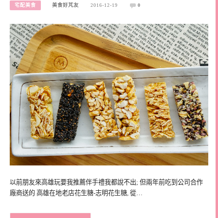
宅配美食
美食好芃友
2016-12-19
0
以前朋友來高雄玩要我推薦伴手禮我都說不出; 但兩年前吃到公司合作
廠商送的 高雄在地老店花生糖-志明花生糖, 從…