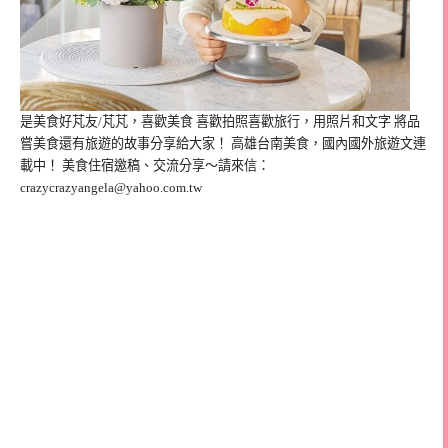
是美食好芃友/芃芃，喜歡美食 喜歡拍照喜歡旅行，用照片和文字 將品
嘗美食還有旅遊的故事分享給大家！ 高雄台南美食，國內國外旅遊文連
載中！ 美食住宿邀稿、交流分享～請來信：
crazycrazyangela@yahoo.com.tw