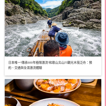
日本唯一!傳承600年極限激流!和歌山北山川觀光木筏泛舟：預
約、交通與全濕激流體驗