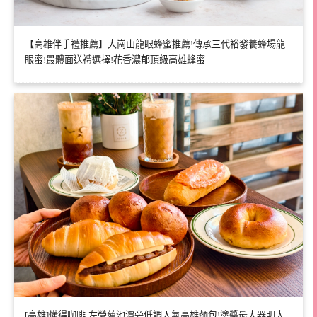
【高雄伴手禮推薦】大崗山龍眼蜂蜜推薦!傳承三代裕發養蜂場龍
眼蜜!最體面送禮選擇!花香濃郁頂級高雄蜂蜜
[高雄]懂得咖啡-左營蓮池潭旁低調人氣高雄麵包!塗醬最大器明太