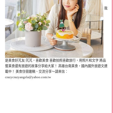
我
是美食好芃友/芃芃，喜歡美食 喜歡拍照喜歡旅行，用照片和文字 將品
嘗美食還有旅遊的故事分享給大家！ 高雄台南美食，國內國外旅遊文連
載中！ 美食住宿邀稿、交流分享～請來信：
crazycrazyangela@yahoo.com.tw