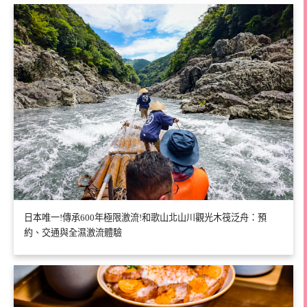
日本唯一!傳承600年極限激流!和歌山北山川觀光木筏泛舟：預
約、交通與全濕激流體驗