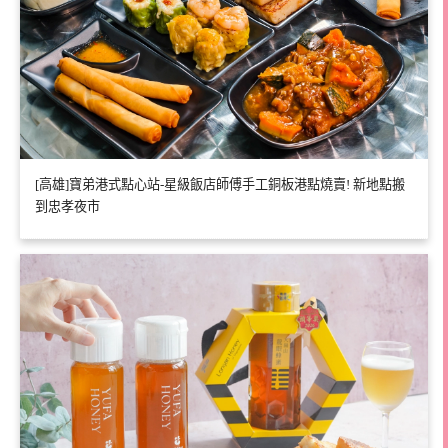
[高雄]寶弟港式點心站-星級飯店師傅手工銅板港點燒賣! 新地點搬
到忠孝夜市