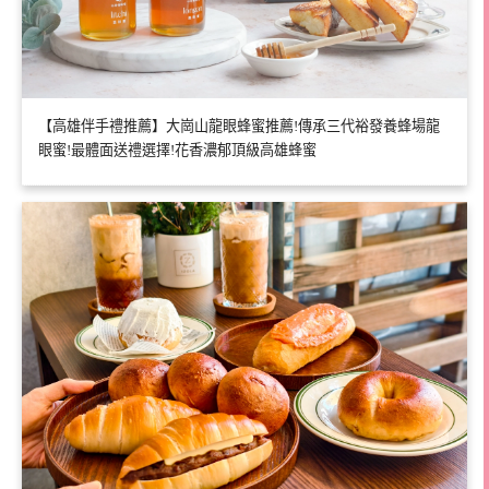
【高雄伴手禮推薦】大崗山龍眼蜂蜜推薦!傳承三代裕發養蜂場龍
眼蜜!最體面送禮選擇!花香濃郁頂級高雄蜂蜜