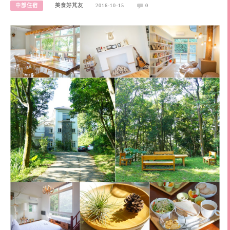
中部住宿
美食好芃友
2016-10-15
0