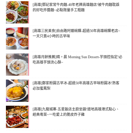
[高雄]鄧記家常牛肉麵-40年老牌高雄麵店!被牛肉麵耽誤
的好吃炸醬麵~必點限量手工粗麵
[高雄三民美食]自由路阿嬤碗粿-超過50年高雄碗粿老店~
一天只賣4小時的古早味
[高雄月餅推薦]晴。晨 Morning Sun Dessert-芋頭控指定!必
吃高雄芋頭流心酥~
[高雄]鄭家粉圓古早冰-超過50年高雄古早味粉圓冰!熟客
必加蜜鳳梨
[高雄]九龍城寨-五星飯店主廚坐鎮!道地高雄港式點心、
經典粵菜~一吃愛上的脆皮炸子雞