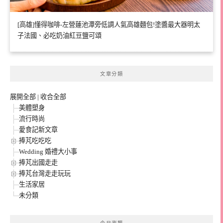
[高雄]懂得咖啡-左營蓮池潭旁低調人氣高雄麵包!塗醬最大器明太
子法國、必吃奶油紅豆鹽可頌
文章分類
展開全部
|
收合全部
美體塑身
流行時尚
愛食記新文章
捧芃吃吃吃
Wedding 婚禮大小事
捧芃出國走走
捧芃台灣走走玩玩
生活家居
未分類