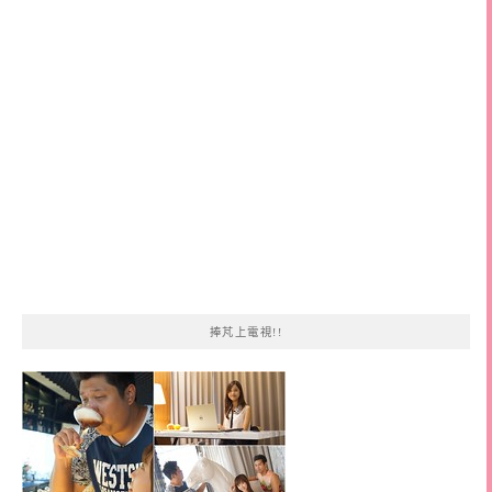
鍵
字:
捧芃上電視!!