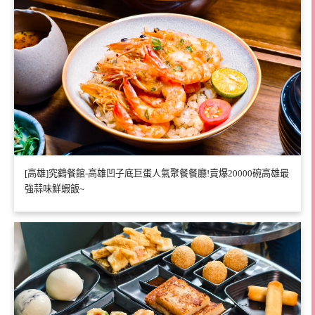
[高雄]究鶴餐館-高雄凹子底巨蛋人氣聚餐餐廳!賣爆20000碗高雄最
強蒜味鮮蝦飯~