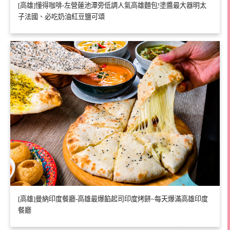
[高雄]懂得咖啡-左營蓮池潭旁低調人氣高雄麵包!塗醬最大器明太
子法國、必吃奶油紅豆鹽可頌
[高雄]曼納印度餐廳-高雄最爆餡起司印度烤餅~每天爆滿高雄印度
餐廳