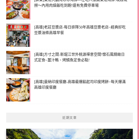
[屏東]東港大鵬灣珍珍海鮮—在地人推薦東港海鮮!現殺現
撈～內用肉燥飯吃到飽!還有免費停車場
[高雄]老莊豆漿店-每日排隊50年高雄豆漿老店~經典好吃
豆漿油條高雄早餐
[高雄]方寸之間-新堀江世外桃源禪意空間!懷石風精緻日
式定食~薑汁鴨、烤鯖魚定食必點!
[高雄]曼納印度餐廳-高雄最爆餡起司印度烤餅~每天爆滿
高雄印度餐廳
近期文章