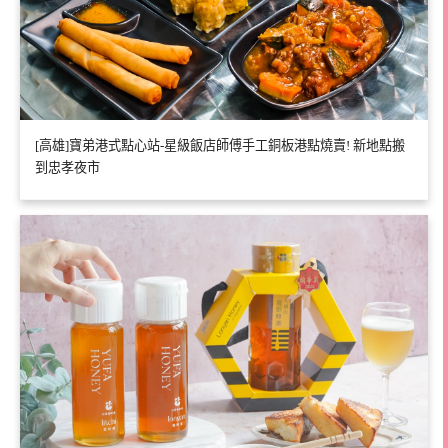
[高雄]寶弟港式點心站-星級飯店師傅手工銅板港點燒賣! 新地點搬
到忠孝夜市