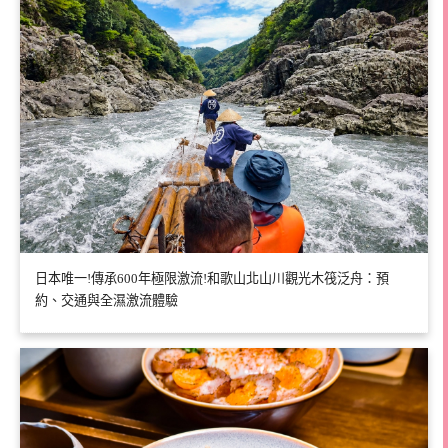
日本唯一!傳承600年極限激流!和歌山北山川觀光木筏泛舟：預
約、交通與全濕激流體驗