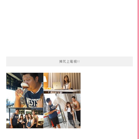
捧芃上電視!!