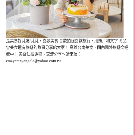
是美食好芃友/芃芃，喜歡美食 喜歡拍照喜歡旅行，用照片和文字 將品
嘗美食還有旅遊的故事分享給大家！ 高雄台南美食，國內國外旅遊文連
載中！ 美食住宿邀稿、交流分享～請來信：
crazycrazyangela@yahoo.com.tw