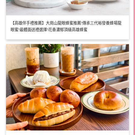
【高雄伴手禮推薦】大崗山龍眼蜂蜜推薦!傳承三代裕發養蜂場龍
眼蜜!最體面送禮選擇!花香濃郁頂級高雄蜂蜜