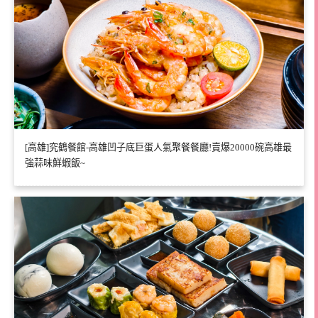
[高雄]究鶴餐館-高雄凹子底巨蛋人氣聚餐餐廳!賣爆20000碗高雄最
強蒜味鮮蝦飯~