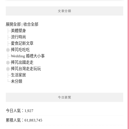
文章分類
展開全部
|
收合全部
美體塑身
流行時尚
愛食記新文章
捧芃吃吃吃
Wedding 婚禮大小事
捧芃出國走走
捧芃台灣走走玩玩
生活家居
未分類
今日瀏覽
今日人氣：1,927
累積人氣：61,883,745