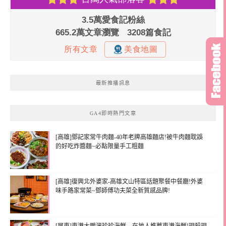
最新推播訊息
GA4即時熱門文章
[高雄]鄧記家常牛肉麵-40年老牌高雄麵店!被牛肉麵耽誤
的好吃炸醬麵~必點限量手工粗麵
[高雄]復興北外婆家-高雄文山特區話題聚餐中餐廳!外婆
味手路家常菜~鄧師傅功夫菜全新質感品牌!