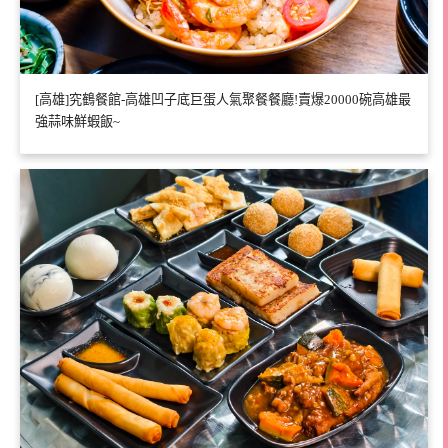
[高雄]究鶴餐館-高雄凹子底巨蛋人氣聚餐餐廳!賣爆20000碗高雄最
強蒜味鮮蝦飯~