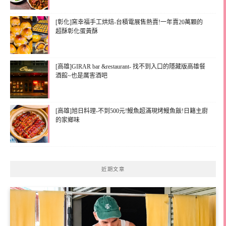
[彰化]窯幸福手工烘焙-台積電展售熱賣!一年賣20萬顆的
超酥彰化蛋黃酥
[高雄]GIRAR bar &restaurant- 找不到入口的隱藏版高雄餐
酒館~也是厲害酒吧
[高雄]旭日料理-不到500元!鰻魚超滿現烤鰻魚飯!日籍主廚
的家鄉味
近期文章