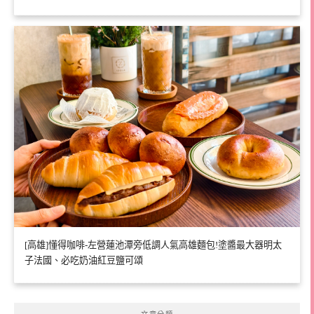
[高雄]懂得咖啡-左營蓮池潭旁低調人氣高雄麵包!塗醬最大器明太
子法國、必吃奶油紅豆鹽可頌