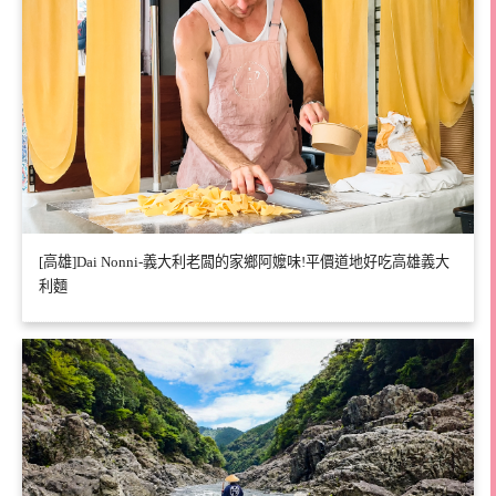
[高雄]Dai Nonni-義大利老闆的家鄉阿嬤味!平價道地好吃高雄義大
利麵