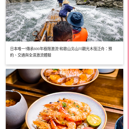
日本唯一!傳承600年極限激流!和歌山北山川觀光木筏泛舟：預
約、交通與全濕激流體驗