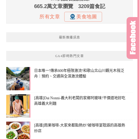
最新推播訊息
GA4即時熱門文章
日本唯一!傳承600年極限激流!和歌山北山川觀光木筏泛
舟：預約、交通與全濕激流體驗
[高雄]Dai Nonni-義大利老闆的家鄉阿嬤味!平價道地好吃
高雄義大利麵
[高雄]雨果咖啡-大家來都點熱炒?被咖啡宴耽誤的高雄熱
炒店