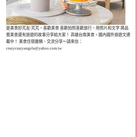
是美食好芃友/芃芃，喜歡美食 喜歡拍照喜歡旅行，用照片和文字 將品
嘗美食還有旅遊的故事分享給大家！ 高雄台南美食，國內國外旅遊文連
載中！ 美食住宿邀稿、交流分享～請來信：
crazycrazyangela@yahoo.com.tw