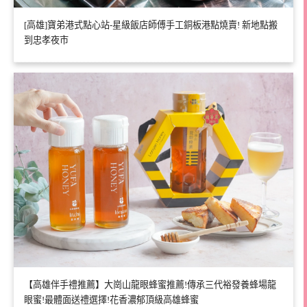
[高雄]寶弟港式點心站-星級飯店師傅手工銅板港點燒賣! 新地點搬
到忠孝夜市
【高雄伴手禮推薦】大崗山龍眼蜂蜜推薦!傳承三代裕發養蜂場龍
眼蜜!最體面送禮選擇!花香濃郁頂級高雄蜂蜜