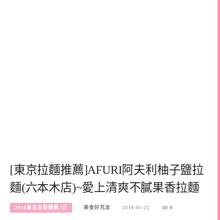
[東京拉麵推薦]AFURI阿夫利柚子鹽拉
麵(六本木店)~愛上清爽不膩果香拉麵
2018東京自助隨興7日
美食好芃友
2018-05-22
0