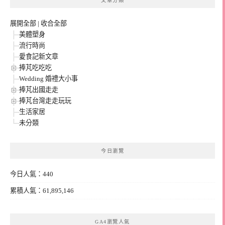
文章分類
展開全部
|
收合全部
美體塑身
流行時尚
愛食記新文章
捧芃吃吃吃
Wedding 婚禮大小事
捧芃出國走走
捧芃台灣走走玩玩
生活家居
未分類
今日瀏覽
今日人氣：440
累積人氣：61,895,146
GA4瀏覽人氣