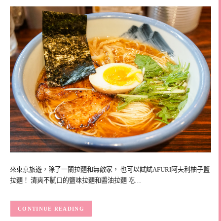
來東京旅遊，除了一蘭拉麵和無敵家， 也可以試試AFURI阿夫利柚子鹽
拉麵！ 清爽不膩口的鹽味拉麵和醬油拉麵 吃…
CONTINUE READING