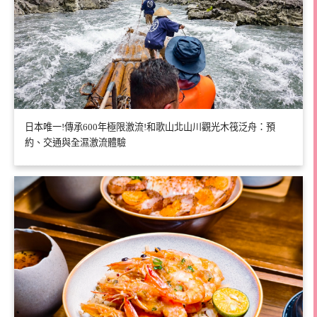
日本唯一!傳承600年極限激流!和歌山北山川觀光木筏泛舟：預
約、交通與全濕激流體驗