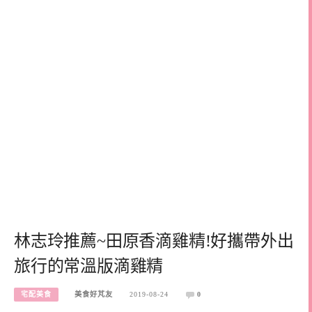
林志玲推薦~田原香滴雞精!好攜帶外出
旅行的常溫版滴雞精
宅配美食
美食好芃友
2019-08-24
0