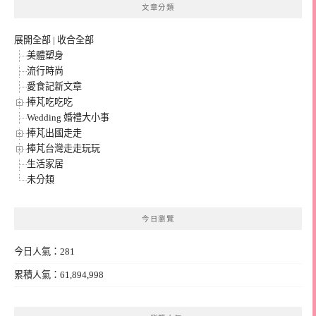
文章分類
展開全部
|
收合全部
美體塑身
流行時尚
愛食記新文章
捧芃吃吃吃
Wedding 婚禮大小事
捧芃出國走走
捧芃台灣走走玩玩
生活家居
未分類
今日瀏覽
今日人氣：281
累積人氣：61,894,998