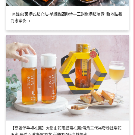
[高雄]寶弟港式點心站-星級飯店師傅手工銅板港點燒賣! 新地點搬
到忠孝夜市
【高雄伴手禮推薦】大崗山龍眼蜂蜜推薦!傳承三代裕發養蜂場龍
眼蜜!最體面送禮選擇!花香濃郁頂級高雄蜂蜜