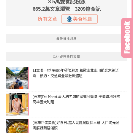
最新推播訊息
GA4即時熱門文章
日本唯一!傳承600年極限激流!和歌山北山川觀光木筏泛
舟：預約、交通與全濕激流體驗
[高雄]Dai Nonni-義大利老闆的家鄉阿嬤味!平價道地好吃
高雄義大利麵
[高雄巨蛋美食]好食日-超人氣隱藏版個人鍋!大口喝光涮
嘴麻辣藥膳湯頭