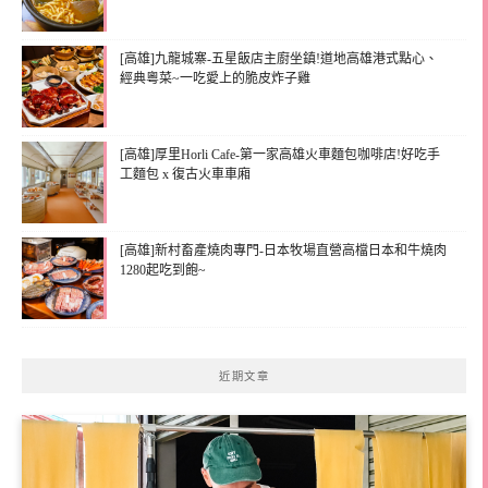
[高雄]九龍城寨-五星飯店主廚坐鎮!道地高雄港式點心、
經典粵菜~一吃愛上的脆皮炸子雞
[高雄]厚里Horli Cafe-第一家高雄火車麵包咖啡店!好吃手
工麵包 x 復古火車車廂
[高雄]新村畜產燒肉專門-日本牧場直營高檔日本和牛燒肉
1280起吃到飽~
近期文章