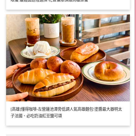
[高雄]懂得咖啡-左營蓮池潭旁低調人氣高雄麵包!塗醬最大器明太
子法國、必吃奶油紅豆鹽可頌