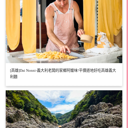
[高雄]Dai Nonni-義大利老闆的家鄉阿嬤味!平價道地好吃高雄義大
利麵