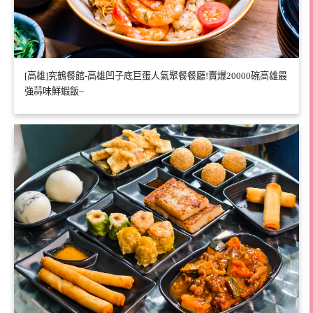
[高雄]究鶴餐館-高雄凹子底巨蛋人氣聚餐餐廳!賣爆20000碗高雄最
強蒜味鮮蝦飯~