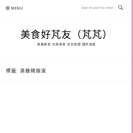
Skip
MENU
to
content
美食好芃友（芃芃）
高雄美食 台南美食 全台旅遊 國外旅遊
標籤:
滴雞精娘家