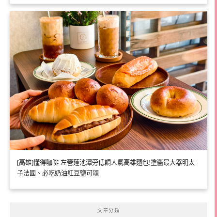
[高雄]懂得咖啡-左營蓮池潭旁低調人氣高雄麵包!塗醬最大器明太
子法國、必吃奶油紅豆鹽可頌
文章分類