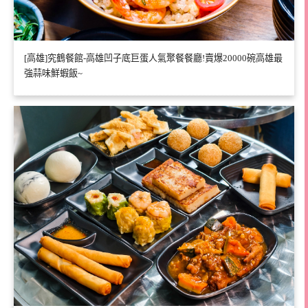
[高雄]究鶴餐館-高雄凹子底巨蛋人氣聚餐餐廳!賣爆20000碗高雄最
強蒜味鮮蝦飯~