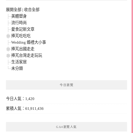
展開全部
|
收合全部
美體塑身
流行時尚
愛食記新文章
捧芃吃吃吃
Wedding 婚禮大小事
捧芃出國走走
捧芃台灣走走玩玩
生活家居
未分類
今日瀏覽
今日人氣：1,420
累積人氣：61,911,436
GA4瀏覽人氣