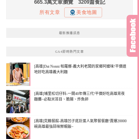
最新推播訊息
GA4即時熱門文章
[高雄]Dai Nonni 帕羅娜-義大利老闆的家鄉阿嬤味!平價道
地好吃高雄義大利麵
[高雄]埔里松切仔料-一開40年傳三代!平價好吃高雄宵夜
麵攤~必點米苔目、脆腸、炸魚卵
[高雄]究鶴餐館-高雄凹子底巨蛋人氣聚餐餐廳!賣爆20000
碗高雄最強蒜味鮮蝦飯~