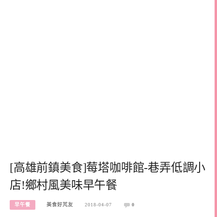
[高雄前鎮美食]莓塔咖啡館-巷弄低調小
店!鄉村風美味早午餐
早午餐
美食好芃友
2018-04-07
0