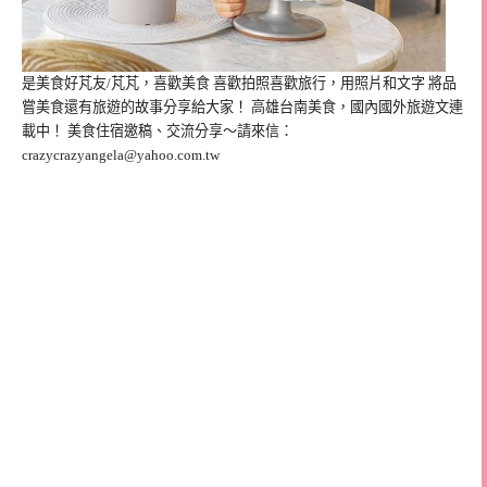
是美食好芃友/芃芃，喜歡美食 喜歡拍照喜歡旅行，用照片和文字 將品
嘗美食還有旅遊的故事分享給大家！ 高雄台南美食，國內國外旅遊文連
載中！ 美食住宿邀稿、交流分享～請來信：
crazycrazyangela@yahoo.com.tw