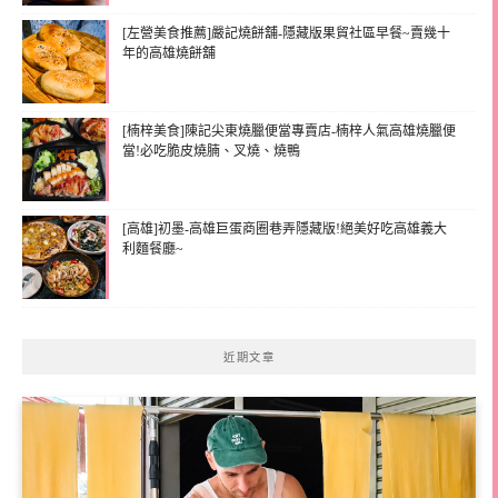
[左營美食推薦]嚴記燒餅舖-隱藏版果貿社區早餐~賣幾十
年的高雄燒餅舖
[楠梓美食]陳記尖東燒臘便當專賣店-楠梓人氣高雄燒臘便
當!必吃脆皮燒腩、叉燒、燒鴨
[高雄]初墨-高雄巨蛋商圈巷弄隱藏版!絕美好吃高雄義大
利麵餐廳~
近期文章