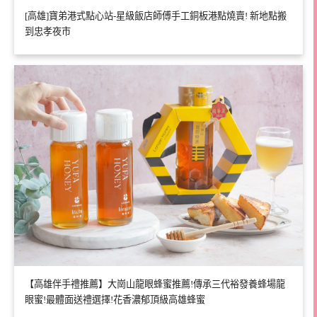
[高雄]寶弟港式點心站-星級飯店師傅手工銅板港點燒賣! 新地點搬
到忠孝夜市
【高雄伴手禮推薦】大崗山龍眼蜂蜜推薦!傳承三代裕發養蜂場龍
眼蜜!最體面送禮選擇!花香濃郁頂級高雄蜂蜜