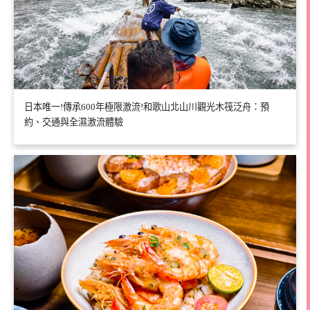
日本唯一!傳承600年極限激流!和歌山北山川觀光木筏泛舟：預
約、交通與全濕激流體驗