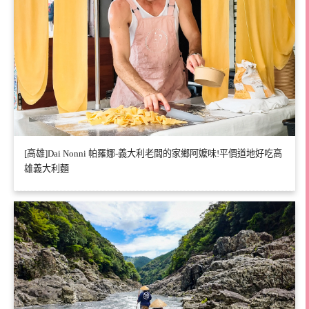
[高雄]Dai Nonni 帕羅娜-義大利老闆的家鄉阿嬤味!平價道地好吃高
雄義大利麵