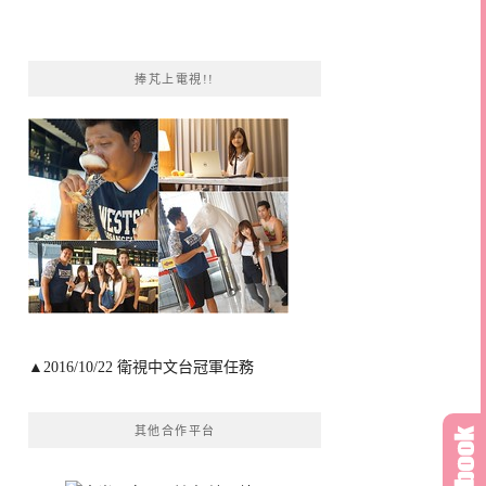
捧芃上電視!!
▲2016/10/22 衛視中文台冠軍任務
其他合作平台