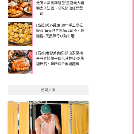
低調人氣高雄麵包!塗醬最大器
明太子法國、必吃奶油紅豆鹽
可頌
[高雄]美心饅頭-30年手工高雄
饅頭!每天熱賣黑糖起司捲、脆
腸捲~天然酵母Ｑ勁十足!
[高雄]老爺美食館-鼎山家樂福
旁巷弄隱藏平價米其林!必吃焦
糖燻鴨、味噌綜合魚湯麵線
近期文章