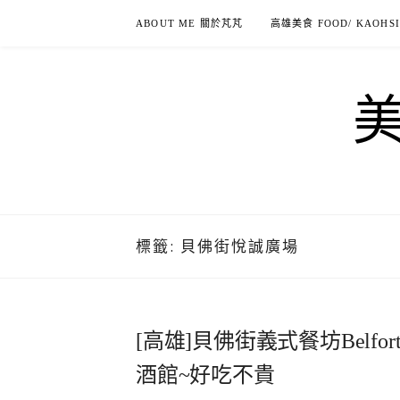
Skip
ABOUT ME 關於芃芃
高雄美食 FOOD/ KAOHS
to
content
標籤:
貝佛街悅誠廣場
[高雄]貝佛街義式餐坊Belfor
酒館~好吃不貴