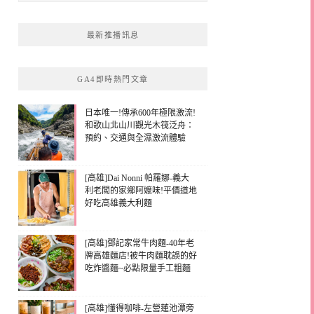
最新推播訊息
GA4即時熱門文章
日本唯一!傳承600年極限激流!
和歌山北山川觀光木筏泛舟：
預約、交通與全濕激流體驗
[高雄]Dai Nonni 帕羅娜-義大
利老闆的家鄉阿嬤味!平價道地
好吃高雄義大利麵
[高雄]鄧記家常牛肉麵-40年老
牌高雄麵店!被牛肉麵耽誤的好
吃炸醬麵~必點限量手工粗麵
[高雄]懂得咖啡-左營蓮池潭旁