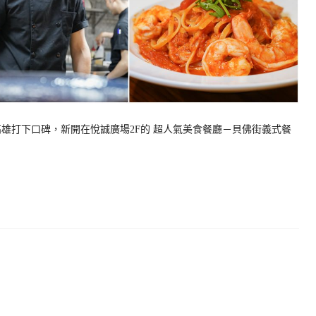
雄打下口碑，新開在悅誠廣場2F的 超人氣美食餐廳－貝佛街義式餐