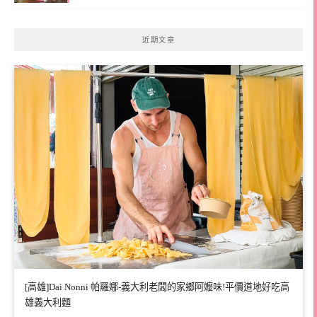
近期文章
[高雄]Dai Nonni 帕羅娜-義大利老闆的家鄉阿嬤味!平價道地好吃高
雄義大利麵