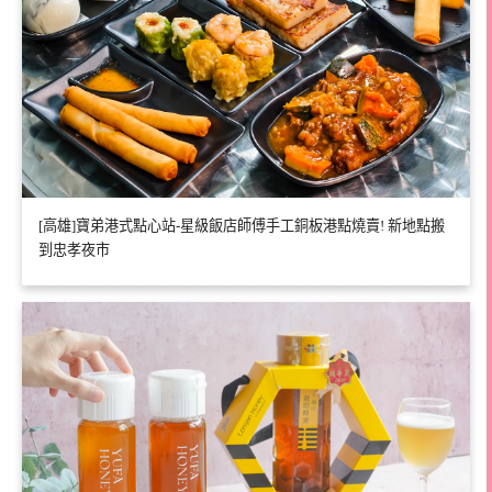
[高雄]寶弟港式點心站-星級飯店師傅手工銅板港點燒賣! 新地點搬
到忠孝夜市