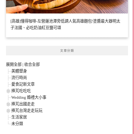
[高雄]懂得咖啡-左營蓮池潭旁低調人氣高雄麵包!塗醬最大器明太
子法國、必吃奶油紅豆鹽可頌
文章分類
展開全部
|
收合全部
美體塑身
流行時尚
愛食記新文章
捧芃吃吃吃
Wedding 婚禮大小事
捧芃出國走走
捧芃台灣走走玩玩
生活家居
未分類