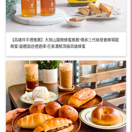
【高雄伴手禮推薦】大崗山龍眼蜂蜜推薦!傳承三代裕發養蜂場龍
眼蜜!最體面送禮選擇!花香濃郁頂級高雄蜂蜜