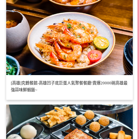
[高雄]究鶴餐館-高雄凹子底巨蛋人氣聚餐餐廳!賣爆20000碗高雄最
強蒜味鮮蝦飯~