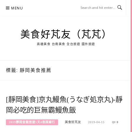
Skip
MENU
to
content
美食好芃友（芃芃）
高雄美食 台南美食 全台旅遊 國外旅遊
標籤:
靜岡美食推薦
[靜岡美食]京丸鰻魚(うなぎ処京丸)-靜
岡必吃的巨無霸鰻魚飯
2019靜岡金龍旅遊5天4夜踩線行
美食好芃友
2019-04-15
0