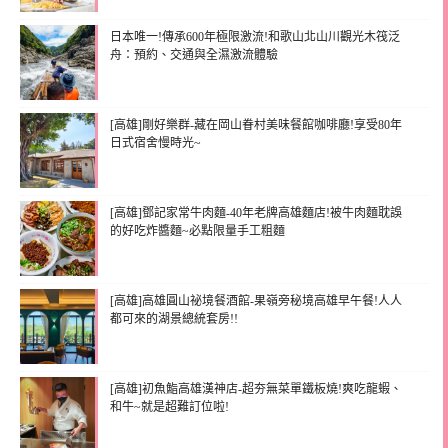
日本唯一!傳承600年極限激流!和歌山北山川觀光木筏泛
舟：預約、交通與全濕激流體驗
[高雄]剛好樂群-藏在岡山眷村美味餐館咖啡廳!享受80年
日式宿舍慢時光~
[高雄]鄧記家常牛肉麵-40年老牌高雄麵店!被牛肉麵耽誤
的好吃炸醬麵~必點限量手工粗麵
[高雄]高雄圓山祕境餐酒館-果嶺旁秘境高雄早午餐!人人
都可來的湖景總統套房!!
[高雄]初魚鮨高雄漢神店-超夯無菜單鐵板燒!爽吃龍蝦、
和牛~就是超難訂位啦!