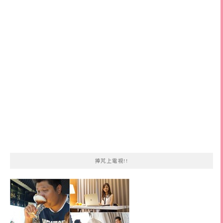
鍵
字:
捧芃上電視!!