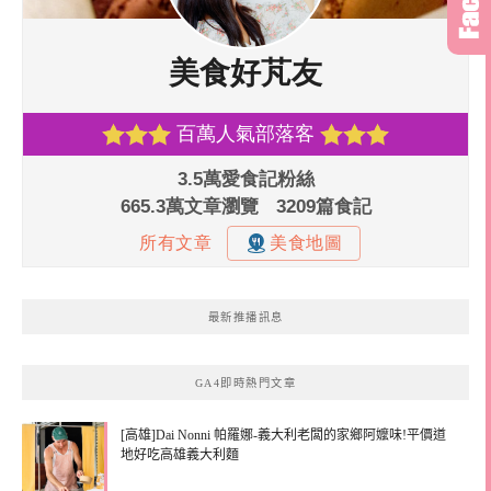
最新推播訊息
GA4即時熱門文章
[高雄]Dai Nonni 帕羅娜-義大利老闆的家鄉阿嬤味!平價道
地好吃高雄義大利麵