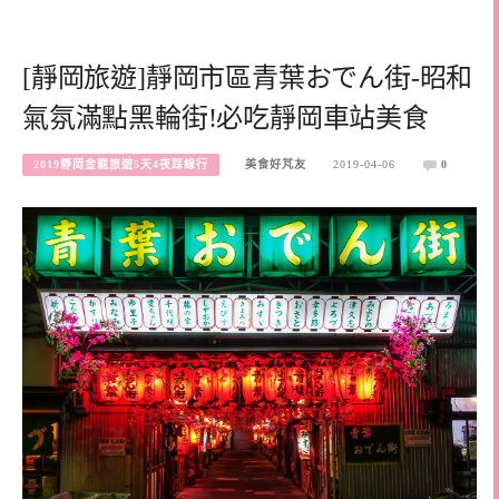
[靜岡旅遊]靜岡市區青葉おでん街-昭和
氣氛滿點黑輪街!必吃靜岡車站美食
2019靜岡金龍旅遊5天4夜踩線行
美食好芃友
2019-04-06
0