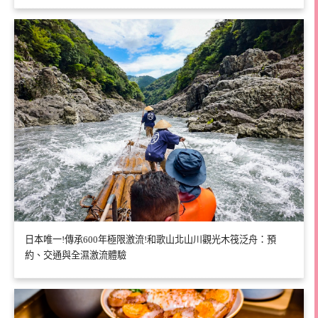
日本唯一!傳承600年極限激流!和歌山北山川觀光木筏泛舟：預
約、交通與全濕激流體驗