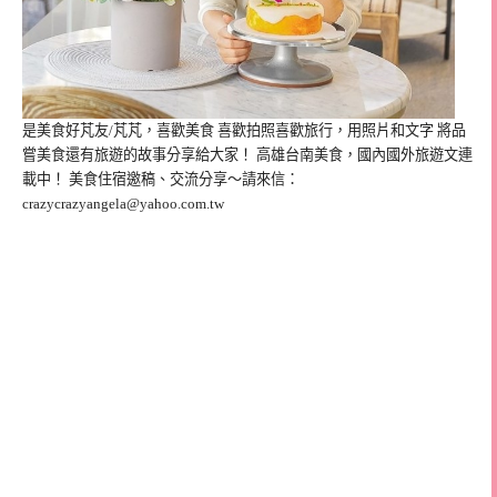
是美食好芃友/芃芃，喜歡美食 喜歡拍照喜歡旅行，用照片和文字 將品
嘗美食還有旅遊的故事分享給大家！ 高雄台南美食，國內國外旅遊文連
載中！ 美食住宿邀稿、交流分享～請來信：
crazycrazyangela@yahoo.com.tw