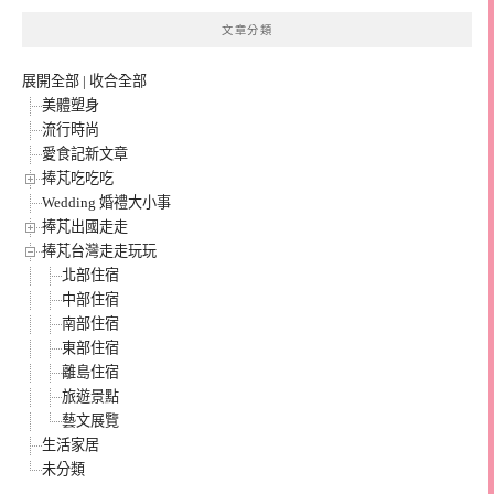
文章分類
展開全部
|
收合全部
美體塑身
流行時尚
愛食記新文章
捧芃吃吃吃
Wedding 婚禮大小事
捧芃出國走走
捧芃台灣走走玩玩
北部住宿
中部住宿
南部住宿
東部住宿
離島住宿
旅遊景點
藝文展覽
生活家居
未分類