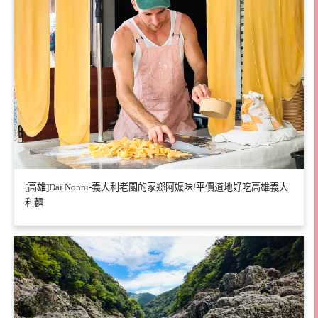
[高雄]Dai Nonni-義大利老闆的家鄉阿嬤味!平價道地好吃高雄義大
利麵