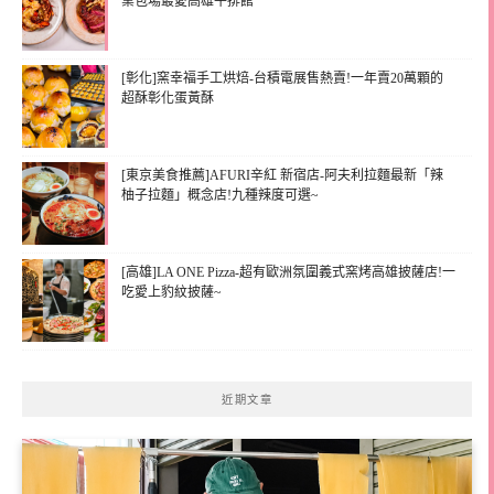
業包場最愛高雄牛排館
[彰化]窯幸福手工烘焙-台積電展售熱賣!一年賣20萬顆的
超酥彰化蛋黃酥
[東京美食推薦]AFURI辛紅 新宿店-阿夫利拉麵最新「辣
柚子拉麵」概念店!九種辣度可選~
[高雄]LA ONE Pizza-超有歐洲氛圍義式窯烤高雄披薩店!一
吃愛上豹紋披薩~
近期文章