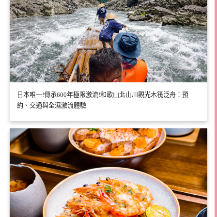
日本唯一!傳承600年極限激流!和歌山北山川觀光木筏泛舟：預
約、交通與全濕激流體驗