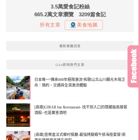
最新推播訊息
GA4即時熱門文章
日本唯一!傳承600年極限激流!和歌山北山川觀光木筏泛
舟：預約、交通與全濕激流體驗
[高雄]GIRAR bar &restaurant- 找不到入口的隱藏版高雄餐
酒館~也是厲害酒吧
[高雄]音樂盒法式鄉村餐廳-最強烤龍蝦牛排海陸套餐!商