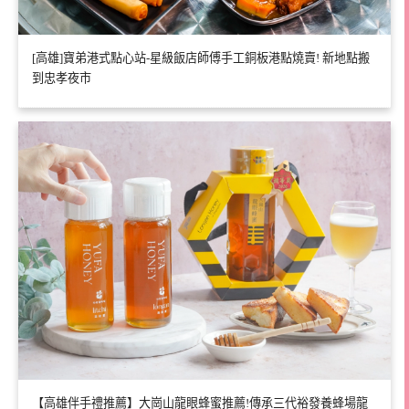
[高雄]寶弟港式點心站-星級飯店師傅手工銅板港點燒賣! 新地點搬
到忠孝夜市
【高雄伴手禮推薦】大崗山龍眼蜂蜜推薦!傳承三代裕發養蜂場龍