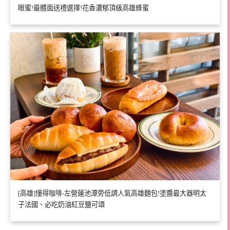
眼蜜!最體面送禮選擇!花香濃郁頂級高雄蜂蜜
[高雄]懂得咖啡-左營蓮池潭旁低調人氣高雄麵包!塗醬最大器明太
子法國、必吃奶油紅豆鹽可頌