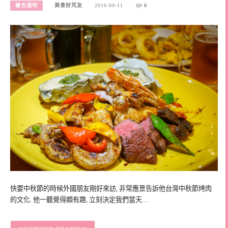
複合酒吧
美食好芃友
2016-09-11
0
快要中秋節的時候外國朋友剛好來訪, 非常應景告訴他台灣中秋節烤肉
的文化. 他一聽覺得頗有趣, 立刻決定我們當天…