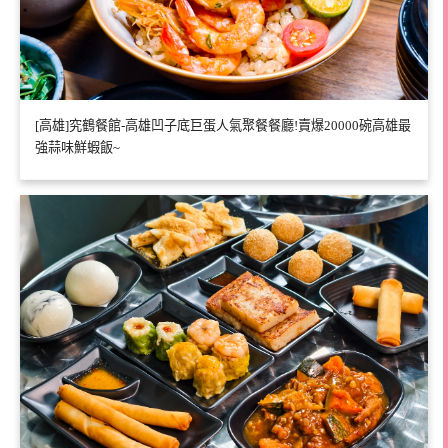
[高雄]究鶴餐館-高雄凹子底巨蛋人氣聚餐餐廳!賣爆20000碗高雄最
強蒜味鮮蝦飯~