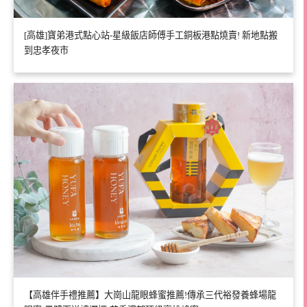
[高雄]寶弟港式點心站-星級飯店師傅手工銅板港點燒賣! 新地點搬
到忠孝夜市
【高雄伴手禮推薦】大崗山龍眼蜂蜜推薦!傳承三代裕發養蜂場龍