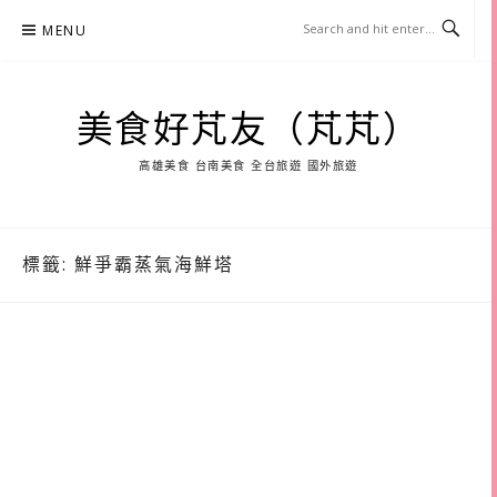
Skip
MENU
to
content
美食好芃友（芃芃）
高雄美食 台南美食 全台旅遊 國外旅遊
標籤:
鮮爭霸蒸氣海鮮塔