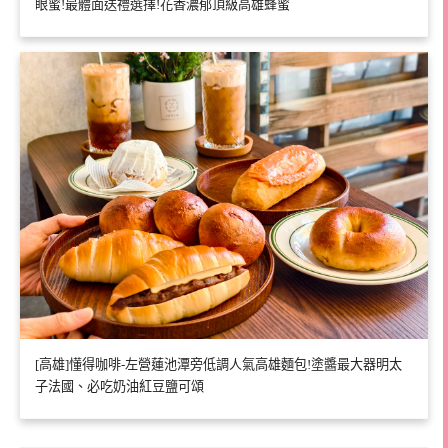
眼蜜!最體面送禮選擇!花香濃郁頂級高雄蜂蜜
[高雄]懂得咖啡-左營蓮池潭旁低調人氣高雄麵包!塗醬最大器明太
子法國、必吃奶油紅豆鹽可頌