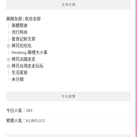
文章分類
展開全部
|
收合全部
美體塑身
流行時尚
愛食記新文章
捧芃吃吃吃
Wedding 婚禮大小事
捧芃出國走走
捧芃台灣走走玩玩
生活家居
未分類
今日瀏覽
今日人氣：595
累積人氣：61,895,312