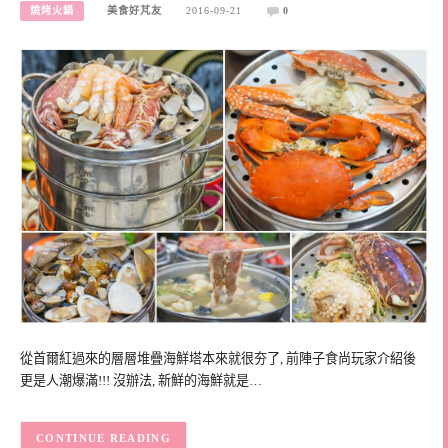
燒烤火鍋
美食好芃友
2016-09-21
0
從首爾紅過來的層層堆疊海鮮塔本來就很夯了, 前陣子食尚玩家介紹後
更是人潮爆滿!!! 沒辦法, 新鮮的海鮮就是…
CONTINUE READING