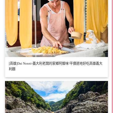
[高雄]Dai Nonni-義大利老闆的家鄉阿嬤味!平價道地好吃高雄義大
利麵