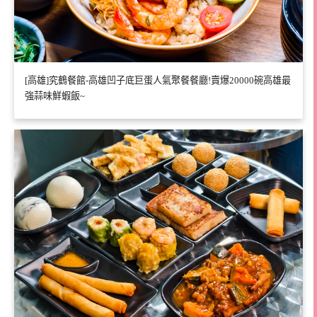
[高雄]究鶴餐館-高雄凹子底巨蛋人氣聚餐餐廳!賣爆20000碗高雄最
強蒜味鮮蝦飯~