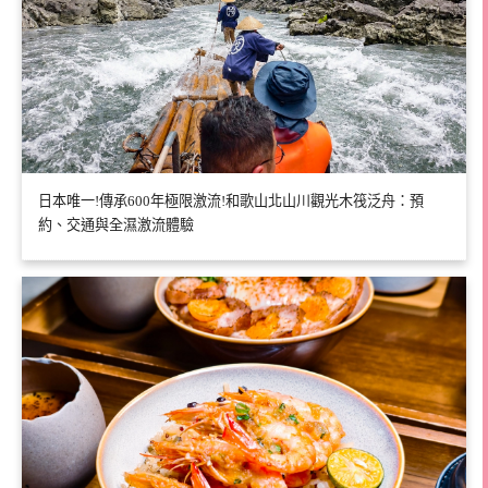
日本唯一!傳承600年極限激流!和歌山北山川觀光木筏泛舟：預
約、交通與全濕激流體驗