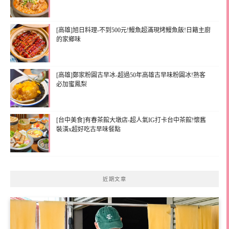
[高雄]旭日料理-不到500元!鰻魚超滿現烤鰻魚飯!日籍主廚
的家鄉味
[高雄]鄭家粉圓古早冰-超過50年高雄古早味粉圓冰!熟客
必加蜜鳳梨
[台中美食]有春茶館大墩店-超人氣IG打卡台中茶館!懷舊
裝潢x超好吃古早味餐點
近期文章