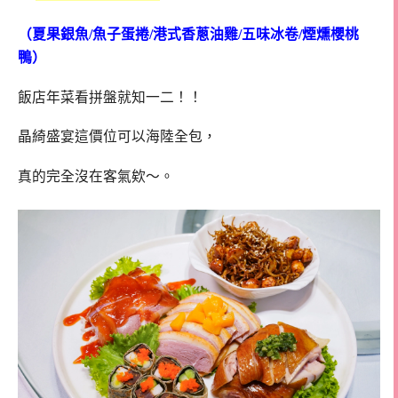
（夏果銀魚/魚子蛋捲/港式香蔥油雞/
五味冰卷/煙燻櫻桃
鴨）
飯店年菜看拼盤就知一二！！
晶綺盛宴這價位可以海陸全包，
真的完全沒在客氣欸～。