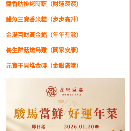
醬香肋排烤時蔬（財運滾滾）
鰻魚三寶香米糕（步步高升）
金湯百財黃金鯧（年年有餘）
養生群菇燉烏雞（闔家安康）
元寶干貝堆金磚（金銀滿堂）