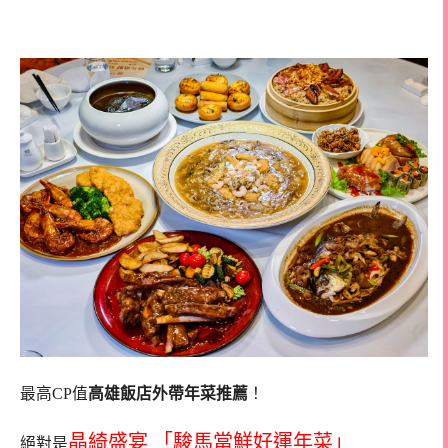
晶綺盛宴年菜
最高CP值
高雄飯店外帶年菜推薦
！
晶綺盛宴 「駿馬當鮮好運年菜」
絕對是