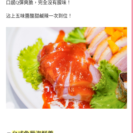
口感Q彈爽脆，完全沒有腥味！
沾上五味醬酸甜鹹辣一次到位！