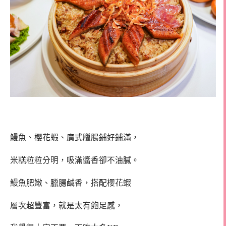
鰻魚、櫻花蝦、廣式臘腸鋪好鋪滿，
米糕粒粒分明，吸滿醬香卻不油膩。
鰻魚肥嫩、臘腸鹹香，搭配櫻花蝦
層次超豐富，就是太有飽足感，