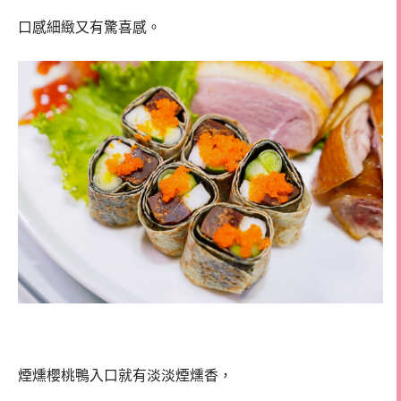
口感細緻又有驚喜感。
煙燻櫻桃鴨入口就有淡淡煙燻香，