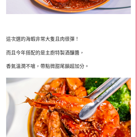
這次選的海蝦非常大隻且肉很彈！
而且今年搭配的是主廚特製酒釀醬，
香氣溫潤不嗆，帶點微甜尾韻超加分。