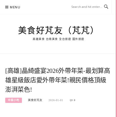
Skip
MENU
to
content
美食好芃友（芃芃）
高雄美食 台南美食 全台旅遊 國外旅遊
[高雄]晶綺盛宴2026外帶年菜-最划算高
雄星級飯店愛外帶年菜!親民價格頂級
澎湃菜色!
中菜小吃
美食好芃友
2026-01-01
0