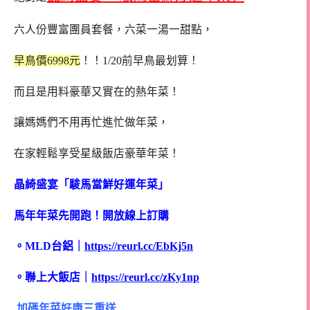
六人份豐富團員套餐，六菜一湯一甜點，
早鳥價6998元
！！1/20前早鳥最划算！
而且是用料豪華又實在的熱年菜！
讓媽媽們不用再忙進忙做年菜，
在家輕鬆享受星級飯店豪華年菜！
晶綺盛宴「駿馬當鮮好運年菜」
馬年年菜先開跑！開放線上訂購
。MLD台鋁｜
https://reurl.cc/EbKj5n
。聯上大飯店｜
https://reurl.cc/zKy1np
加碼年菜好康三重送