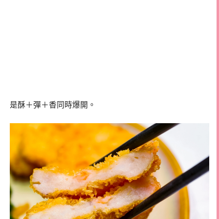
是酥＋彈＋香同時爆開。