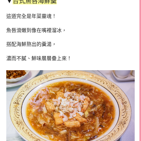
▼
台式魚唇海鮮羹
這道完全是年菜靈魂！
魚唇滑嫩到像在嘴裡溜冰，
搭配海鮮熬出的羹湯，
濃而不膩、鮮味層層疊上來！