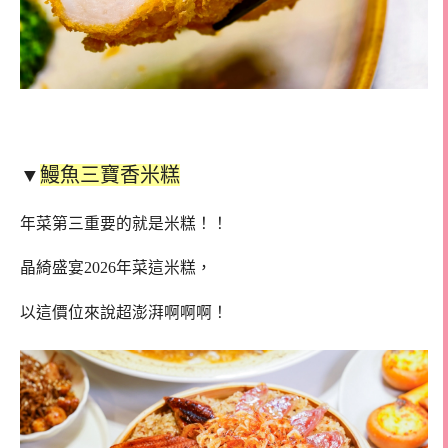
▼
鰻魚三寶香米糕
年菜第三重要的就是米糕！！
晶綺盛宴2026年菜這米糕，
以這價位來說超澎湃啊啊啊！