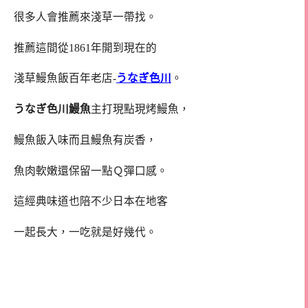
很多人會推薦來淺草一帶找。
推薦這間從1861年開到現在的
淺草鰻魚飯百年老店-
うなぎ色川
。
うなぎ色川鰻魚
主打現點現烤鰻魚，
鰻魚飯入味而且鰻魚有炭香，
魚肉軟嫩還保留一點Ｑ彈口感。
這經典味道也陪不少日本在地客
一起長大，一吃就是好幾代。