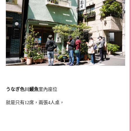
うなぎ色川鰻魚
室內座位
就是只有12席，兩張4人桌，