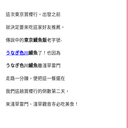
這次東京賞櫻行，出發之前
就決定要來吃這家好友推薦，
傳說中的
東京鰻魚飯
老字號-
うなぎ色川
鰻魚
了！也因為
うなぎ色川鰻魚
離淺草雷門
走路一分鐘，便把這一餐擺在
我們這趟賞櫻行的倒數第二天，
來淺草雷門、淺草觀音寺必吃美食！