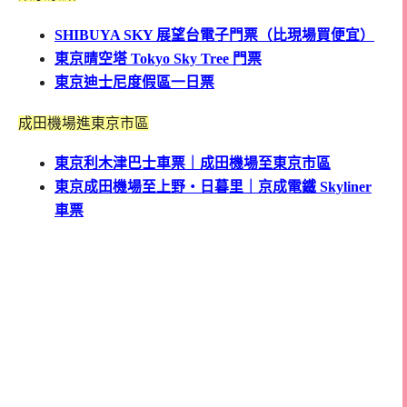
SHIBUYA SKY 展望台電子門票（比現場買便宜）
東京晴空塔 Tokyo Sky Tree 門票
東京迪士尼度假區一日票
成田機場進東京市區
東京利木津巴士車票｜成田機場至東京市區
東京成田機場至上野・日暮里｜京成電鐵 Skyliner
車票