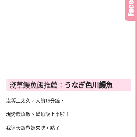
淺草鰻魚飯推薦：
うなぎ色川鰻魚
沒等上太久，大約15分鐘，
現烤鰻魚飯、鰻魚飯上桌啦！
我這天跟爸媽來吃，點了