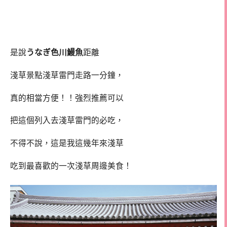
是說
うなぎ色川鰻魚
距離
淺草景點淺草雷門走路一分鐘，
真的相當方便！！強烈推薦可以
把這個列入去淺草雷門的必吃，
不得不說，這是我這幾年來淺草
吃到最喜歡的一次淺草周邊美食！