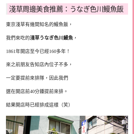
淺草周邊美食推薦：うなぎ色川鰻魚飯
東京淺草有幾間知名的鰻魚飯，
我們來吃的
淺草うなぎ色川鰻魚
，
1861年開店至今已經160多年！
來之前朋友告知店內位子不多，
一定要提前來排隊，因此我們
選在開店前40分鍾提前來排。
結果開店時已經排成這樣（笑）