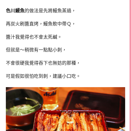
色川鰻魚
的做法是先將鰻魚蒸過，
再炭火刷醬直烤，鰻魚軟中帶Ｑ，
醬汁我覺得也不會太死鹹。
但就是～稍微有一點點小刺，
不會很硬我覺得吞下也無妨的那種，
可是假如很怕吃到刺，建議小口吃。