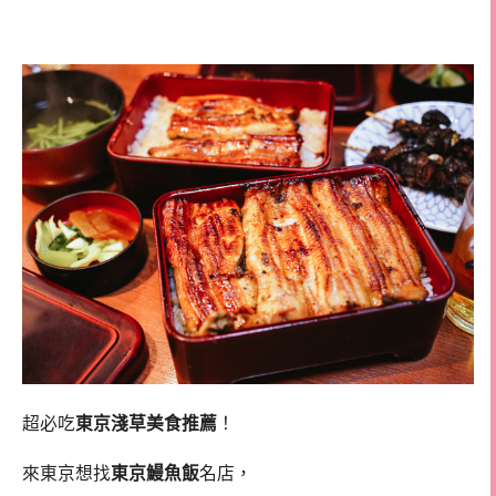
淺草雷門美食
超必吃
東京淺草美食推薦
！
來東京想找
東京鰻魚飯
名店，