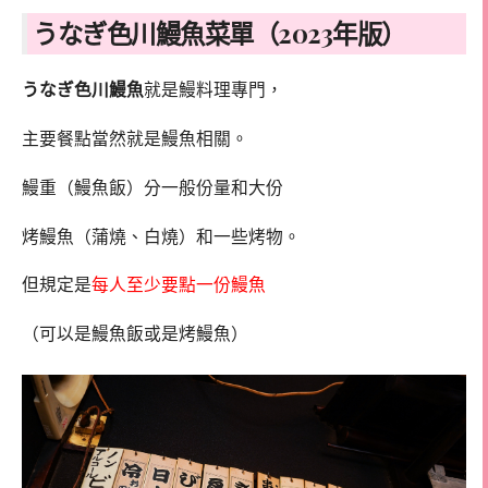
うなぎ色川鰻魚菜單（2023年版）
うなぎ色川鰻魚
就是鰻料理專門，
主要餐點當然就是鰻魚相關。
鰻重（鰻魚飯）分一般份量和大份
烤鰻魚（蒲燒、白燒）和一些烤物。
但規定是
每人至少要點一份鰻魚
（可以是鰻魚飯或是烤鰻魚）