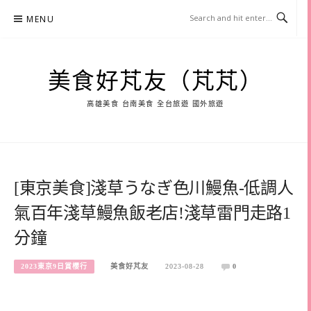
Skip
MENU
to
content
美食好芃友（芃芃）
高雄美食 台南美食 全台旅遊 國外旅遊
[東京美食]淺草うなぎ色川鰻魚-低調人
氣百年淺草鰻魚飯老店!淺草雷門走路1
分鐘
2023東京9日賞櫻行
美食好芃友
2023-08-28
0