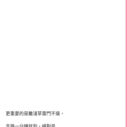
更重要的是離淺草雷門不遠，
走路一分鐘就到，絕對是